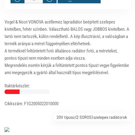
Vogel & Noot VONOVA acéllemez lapradiátor beépített szelepes
kivitelben, fehér színben. Választható BALOS vagy JOBBOS kivitelben. A
tartó nem tartozék, külön rendelhető. A kép illusztráció, a valóságban a
termék arányai a méret függvényében eltérhetnek.
A terméknél feltűntetett fotó általános radiátor fotó, a méreteket,
pontos típust nem minden esetben adja vissza.
Megrendelés esetén kérjük a feltüntetett pontos típust vegye figyelembe
ami megegyezik a gyártó által használt típus megjelölésével.
Raktárkészlet:
Cikkszám: F1G2005022010000
20V tipusú (2 SOROS) szelepes radiátorok