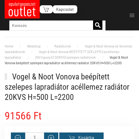
Kapcsolat
Fő tartalom átugrása
Home
Webshop
Radiátorok
Vogel & Noot Vonova és Vonomat
lapradiátorok
Vogel & Noot Vonova BEÉPÍTETT SZELEPES acéllemez
lapradiátor
20V tipusú (2 SOROS) szelepes radiátorok
Vogel & Noot
Vonova beépített szelepes lapradiátor acéllemez radiátor 20KVS H=500 L=2200
Vogel & Noot Vonova beépített
szelepes lapradiátor acéllemez radiátor
20KVS H=500 L=2200
91566 Ft
Kosárba