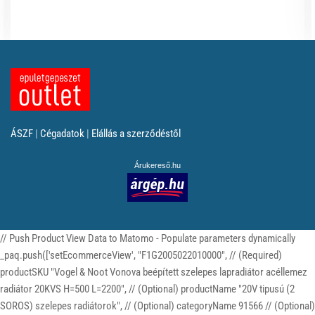
ÁSZF
|
Cégadatok
|
Elállás a szerződéstől
Árukereső.hu
// Push Product View Data to Matomo - Populate parameters dynamically
_paq.push(['setEcommerceView', "F1G2005022010000", // (Required)
productSKU "Vogel & Noot Vonova beépített szelepes lapradiátor acéllemez
radiátor 20KVS H=500 L=2200", // (Optional) productName "20V tipusú (2
SOROS) szelepes radiátorok", // (Optional) categoryName 91566 // (Optional)