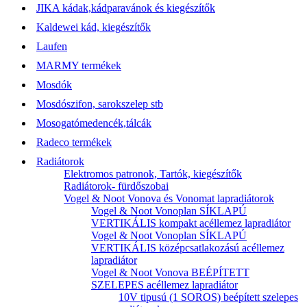
JIKA kádak,kádparavánok és kiegészítők
Kaldewei kád, kiegészítők
Laufen
MARMY termékek
Mosdók
Mosdószifon, sarokszelep stb
Mosogatómedencék,tálcák
Radeco termékek
Radiátorok
Elektromos patronok, Tartók, kiegészítők
Radiátorok- fürdőszobai
Vogel & Noot Vonova és Vonomat lapradiátorok
Vogel & Noot Vonoplan SÍKLAPÚ
VERTIKÁLIS kompakt acéllemez lapradiátor
Vogel & Noot Vonoplan SÍKLAPÚ
VERTIKÁLIS középcsatlakozású acéllemez
lapradiátor
Vogel & Noot Vonova BEÉPÍTETT
SZELEPES acéllemez lapradiátor
10V tipusú (1 SOROS) beépített szelepes