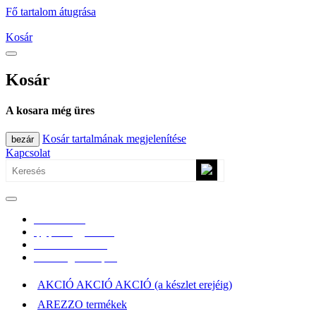
Fő tartalom átugrása
Kosár
Kosár
A kosara még üres
Kosár tartalmának megjelenítése
bezár
Kapcsolat
0670/365-7619
epgepoutlet@gmail.com
Vásárlási információk
Elérhetőség, átvételi pont
AKCIÓ AKCIÓ AKCIÓ (a készlet erejéig)
AREZZO termékek