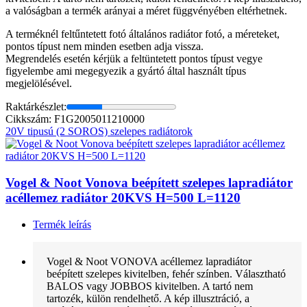
a valóságban a termék arányai a méret függvényében eltérhetnek.
A terméknél feltűntetett fotó általános radiátor fotó, a méreteket,
pontos típust nem minden esetben adja vissza.
Megrendelés esetén kérjük a feltüntetett pontos típust vegye
figyelembe ami megegyezik a gyártó által használt típus
megjelölésével.
Raktárkészlet:
Cikkszám: F1G2005011210000
20V tipusú (2 SOROS) szelepes radiátorok
Vogel & Noot Vonova beépített szelepes lapradiátor
acéllemez radiátor 20KVS H=500 L=1120
Termék leírás
Vogel & Noot VONOVA acéllemez lapradiátor
beépített szelepes kivitelben, fehér színben. Választható
BALOS vagy JOBBOS kivitelben. A tartó nem
tartozék, külön rendelhető. A kép illusztráció, a