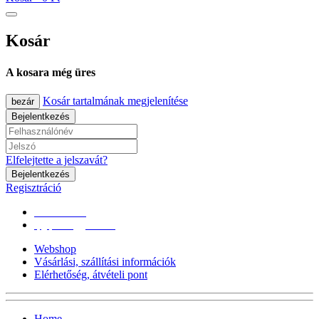
Kosár
A kosara még üres
Kosár tartalmának megjelenítése
bezár
Bejelentkezés
Elfelejtette a jelszavát?
Bejelentkezés
Regisztráció
0670/365-7619
epgepoutlet@gmail.com
Webshop
Vásárlási, szállítási információk
Elérhetőség, átvételi pont
Home