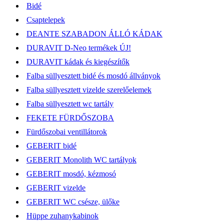
Bidé
Csaptelepek
DEANTE SZABADON ÁLLÓ KÁDAK
DURAVIT D-Neo termékek ÚJ!
DURAVIT kádak és kiegészítők
Falba süllyesztett bidé és mosdó állványok
Falba süllyesztett vizelde szerelőelemek
Falba süllyesztett wc tartály
FEKETE FÜRDŐSZOBA
Fürdőszobai ventillátorok
GEBERIT bidé
GEBERIT Monolith WC tartályok
GEBERIT mosdó, kézmosó
GEBERIT vizelde
GEBERIT WC csésze, ülőke
Hüppe zuhanykabinok