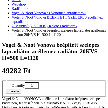
Webshop
Radiátorok
Vogel & Noot Vonova és Vonomat lapradiátorok
Vogel & Noot Vonova BEÉPÍTETT SZELEPES acéllemez
lapradiátor
20V tipusú (2 SOROS) szelepes radiátorok
Vogel & Noot Vonova beépített szelepes lapradiátor acéllemez
radiátor 20KVS H=500 L=1120
Vogel & Noot Vonova beépített szelepes
lapradiátor acéllemez radiátor 20KVS
H=500 L=1120
49282 Ft
Quantity
Kosárba
Vogel & Noot VONOVA acéllemez lapradiátor beépített szelepes
kivitelben, fehér színben. Választható BALOS vagy JOBBOS
kivitelben. A tartó nem tartozék, külön rendelhető. A kép illusztráció,