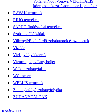
Vogel & Noot Vonova VERTIKÁLIS
középcsatlakozású acéllemez lapradiátor
RAVAK termékek
RIHO termékek
SAPHO fürdőszobai termékek
Szabadonálló kádak
Villeroy&Boch fürdőszobabútorok és szaniterek
Vizelde
Vízlágyító,vízkezelő
Vízmelegítő, villany boljer
Walk in zuhanyfalak
WC csésze
WELLIS termékek
Zuhanylefolyó, zuhanyfolyóka
ZUHANYTÁLCÁK
Kosár -
0 Ft