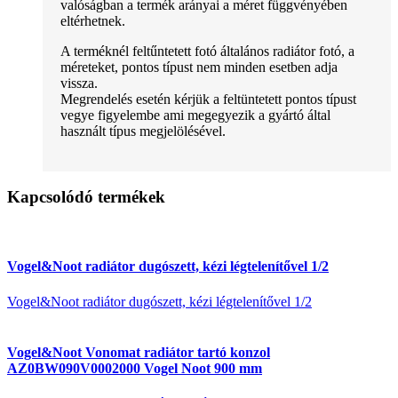
valóságban a termék arányai a méret függvényében
eltérhetnek.
A terméknél feltűntetett fotó általános radiátor fotó, a
méreteket, pontos típust nem minden esetben adja
vissza.
Megrendelés esetén kérjük a feltüntetett pontos típust
vegye figyelembe ami megegyezik a gyártó által
használt típus megjelölésével.
Kapcsolódó termékek
Vogel&Noot radiátor dugószett, kézi légtelenítővel 1/2
Vogel&Noot radiátor dugószett, kézi légtelenítővel 1/2
Vogel&Noot Vonomat radiátor tartó konzol
AZ0BW090V0002000 Vogel Noot 900 mm