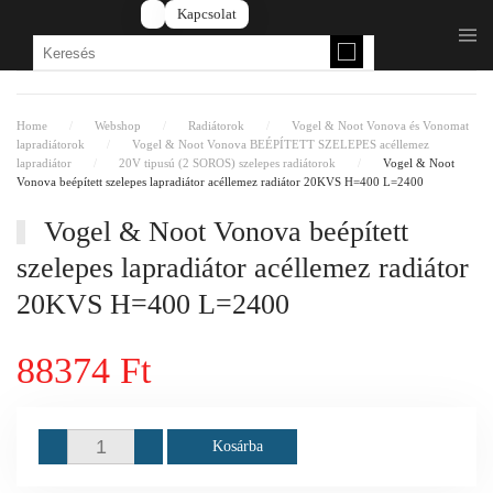
Kapcsolat
Fő tartalom átugrása
Home
Webshop
Radiátorok
Vogel & Noot Vonova és Vonomat
lapradiátorok
Vogel & Noot Vonova BEÉPÍTETT SZELEPES acéllemez
lapradiátor
20V tipusú (2 SOROS) szelepes radiátorok
Vogel & Noot
Vonova beépített szelepes lapradiátor acéllemez radiátor 20KVS H=400 L=2400
Vogel & Noot Vonova beépített
szelepes lapradiátor acéllemez radiátor
20KVS H=400 L=2400
88374 Ft
Kosárba