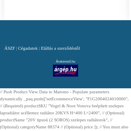
ÁSZF
|
Cégadatok
|
Elállás a szerződéstől
Árukereső.hu
// Push Product View Data to Matomo - Populate parameters
dynamically _paq.push(['setEcommerceView', "F1G2004024010000",
// (Required) productSKU "Vogel & Noot Vonova beépített szelepes
lapradiátor acéllemez radiátor 20KVS H=400 L=2400", // (Optional)
productName "20V tipusú (2 SOROS) szelepes radiátorok", //
(Optional) categoryName 88374 // (Optional) price ]); // You must also