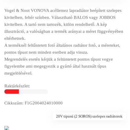
Vogel & Noot VONOVA acéllemez lapradiátor beépített szelepes
kivitelben, fehér színben. Választható BALOS vagy JOBBOS
kivitelben. A tartó nem tartozék, külön rendelhető. A kép
illusztráció, a valóságban a termék arányai a méret függvényében
eltérhetnek.
A terméknél feltűntetett fotó általános radiátor fotó, a méreteket,
pontos típust nem minden esetben adja vissza.
Megrendelés esetén kérjük a feltüntetett pontos típust vegye
figyelembe ami megegyezik a gyártó által használt típus
megjelölésével.
Raktárkészlet:
Cikkszám: F1G2004024010000
20V tipusú (2 SOROS) szelepes radiátorok