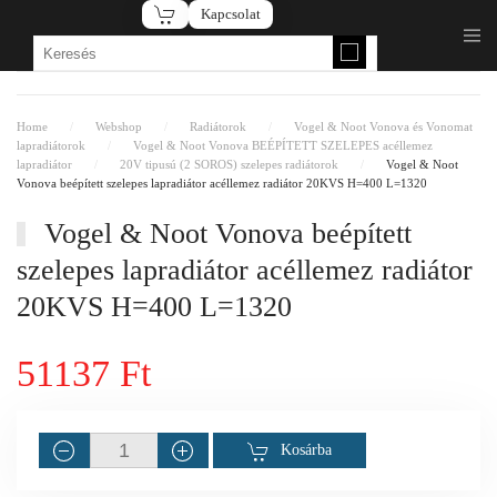
Kapcsolat
Fő tartalom átugrása
Home
Webshop
Radiátorok
Vogel & Noot Vonova és Vonomat
lapradiátorok
Vogel & Noot Vonova BEÉPÍTETT SZELEPES acéllemez
lapradiátor
20V tipusú (2 SOROS) szelepes radiátorok
Vogel & Noot
Vonova beépített szelepes lapradiátor acéllemez radiátor 20KVS H=400 L=1320
Vogel & Noot Vonova beépített
szelepes lapradiátor acéllemez radiátor
20KVS H=400 L=1320
51137 Ft
Kosárba