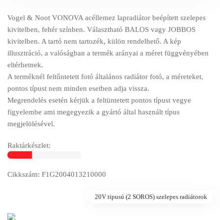
Vogel & Noot VONOVA acéllemez lapradiátor beépített szelepes
kivitelben, fehér színben. Választható BALOS vagy JOBBOS
kivitelben. A tartó nem tartozék, külön rendelhető. A kép
illusztráció, a valóságban a termék arányai a méret függvényében
eltérhetnek.
A terméknél feltűntetett fotó általános radiátor fotó, a méreteket,
pontos típust nem minden esetben adja vissza.
Megrendelés esetén kérjük a feltüntetett pontos típust vegye
figyelembe ami megegyezik a gyártó által használt típus
megjelölésével.
Raktárkészlet:
Cikkszám: F1G2004013210000
20V tipusú (2 SOROS) szelepes radiátorok