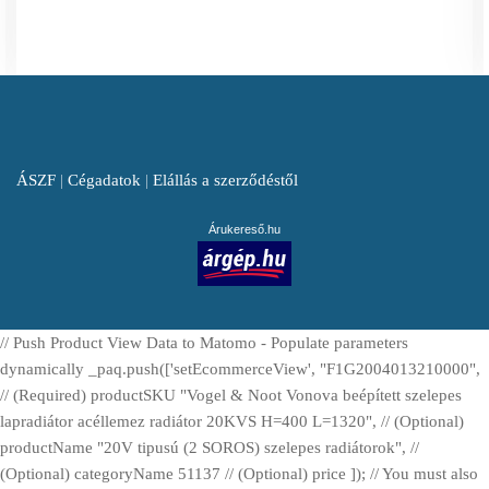
ÁSZF
|
Cégadatok
|
Elállás a szerződéstől
Árukereső.hu
// Push Product View Data to Matomo - Populate parameters
dynamically _paq.push(['setEcommerceView', "F1G2004013210000",
// (Required) productSKU "Vogel & Noot Vonova beépített szelepes
lapradiátor acéllemez radiátor 20KVS H=400 L=1320", // (Optional)
productName "20V tipusú (2 SOROS) szelepes radiátorok", //
(Optional) categoryName 51137 // (Optional) price ]); // You must also