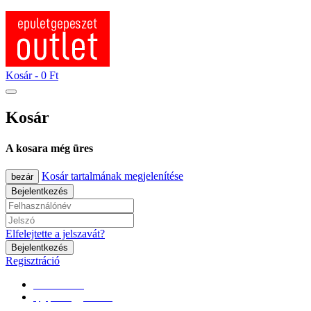
Kosár -
0 Ft
Kosár
A kosara még üres
Kosár tartalmának megjelenítése
bezár
Bejelentkezés
Elfelejtette a jelszavát?
Bejelentkezés
Regisztráció
0670/365-7619
epgepoutlet@gmail.com