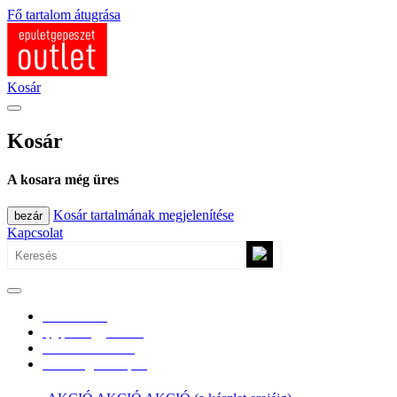
Fő tartalom átugrása
Kosár
Kosár
A kosara még üres
Kosár tartalmának megjelenítése
bezár
Kapcsolat
0670/365-7619
epgepoutlet@gmail.com
Vásárlási információk
Elérhetőség, átvételi pont