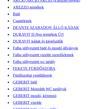
AKCIÓ AKCIÓ AKCIÓ (a készlet erejéig)
AREZZO termékek
Bidé
Csaptelepek
DEANTE SZABADON ÁLLÓ KÁDAK
DURAVIT D-Neo termékek ÚJ!
DURAVIT kádak és kiegészítők
Falba süllyesztett bidé és mosdó állványok
Falba süllyesztett vizelde szerelőelemek
Falba süllyesztett wc tartály
FEKETE FÜRDŐSZOBA
Fürdőszobai ventillátorok
GEBERIT bidé
GEBERIT Monolith WC tartályok
GEBERIT mosdó, kézmosó
GEBERIT vizelde