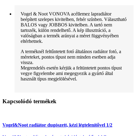
Vogel & Noot VONOVA acéllemez lapradiátor
beépített szelepes kivitelben, fehér színben. Választható
BALOS vagy JOBBOS kivitelben. A tartó nem
tartozék, külön rendelhető. A kép illusztráció, a
valóságban a termék arányai a méret függvényében
eltérhetnek.
A terméknél feltűntetett fotó általános radiátor fotó, a
méreteket, pontos típust nem minden esetben adja
vissza.
Megrendelés esetén kérjük a feltüntetett pontos típust
vegye figyelembe ami megegyezik a gyártó által
használt típus megjelölésével.
Kapcsolódó termékek
Vogel&Noot radiátor dugószett, kézi légtelenítővel 1/2