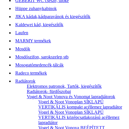
GEBERIT WC csésze, ülőke
Hüppe zuhanykabinok
JIKA kádak,kádparavánok és kiegészítők
Kaldewei kád, kiegészítők
Laufen
MARMY termékek
Mosdók
Mosdószifon, sarokszelep stb
Mosogatómedencék,tálcák
Radeco termékek
Radiátorok
Elektromos patronok, Tartók, kiegészítők
Radiátorok- fürdőszobai
Vogel & Noot Vonova és Vonomat lapradiátorok
Vogel & Noot Vonoplan SÍKLAPÚ
VERTIKÁLIS kompakt acéllemez lapradiátor
Vogel & Noot Vonoplan SÍKLAPÚ
VERTIKÁLIS középcsatlakozású acéllemez
lapradiátor
Vogel & Noot Vonova BEÉPÍTETT