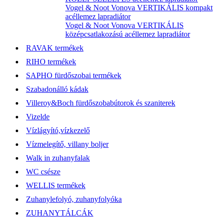
Vogel & Noot Vonova VERTIKÁLIS kompakt
acéllemez lapradiátor
Vogel & Noot Vonova VERTIKÁLIS
középcsatlakozású acéllemez lapradiátor
RAVAK termékek
RIHO termékek
SAPHO fürdőszobai termékek
Szabadonálló kádak
Villeroy&Boch fürdőszobabútorok és szaniterek
Vizelde
Vízlágyító,vízkezelő
Vízmelegítő, villany boljer
Walk in zuhanyfalak
WC csésze
WELLIS termékek
Zuhanylefolyó, zuhanyfolyóka
ZUHANYTÁLCÁK