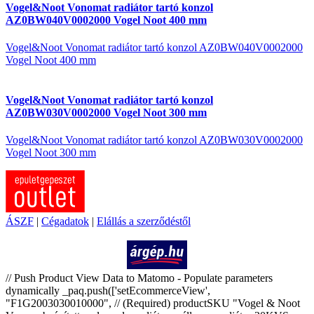
Vogel&Noot Vonomat radiátor tartó konzol
AZ0BW040V0002000 Vogel Noot 400 mm
Vogel&Noot Vonomat radiátor tartó konzol AZ0BW040V0002000
Vogel Noot 400 mm
Vogel&Noot Vonomat radiátor tartó konzol
AZ0BW030V0002000 Vogel Noot 300 mm
Vogel&Noot Vonomat radiátor tartó konzol AZ0BW030V0002000
Vogel Noot 300 mm
ÁSZF
|
Cégadatok
|
Elállás a szerződéstől
Árukereső.hu
// Push Product View Data to Matomo - Populate parameters
dynamically _paq.push(['setEcommerceView',
"F1G2003030010000", // (Required) productSKU "Vogel & Noot