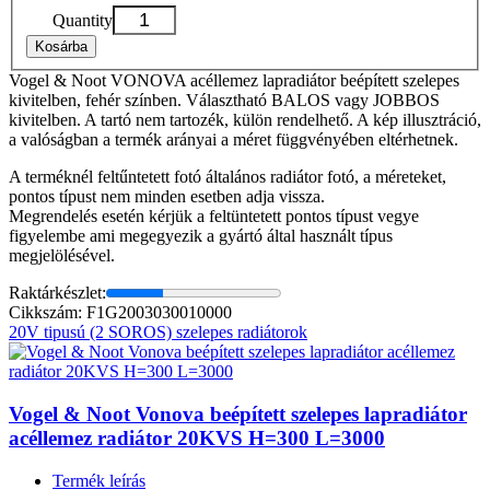
Quantity
Kosárba
Vogel & Noot VONOVA acéllemez lapradiátor beépített szelepes
kivitelben, fehér színben. Választható BALOS vagy JOBBOS
kivitelben. A tartó nem tartozék, külön rendelhető. A kép illusztráció,
a valóságban a termék arányai a méret függvényében eltérhetnek.
A terméknél feltűntetett fotó általános radiátor fotó, a méreteket,
pontos típust nem minden esetben adja vissza.
Megrendelés esetén kérjük a feltüntetett pontos típust vegye
figyelembe ami megegyezik a gyártó által használt típus
megjelölésével.
Raktárkészlet:
Cikkszám: F1G2003030010000
20V tipusú (2 SOROS) szelepes radiátorok
Vogel & Noot Vonova beépített szelepes lapradiátor
acéllemez radiátor 20KVS H=300 L=3000
Termék leírás