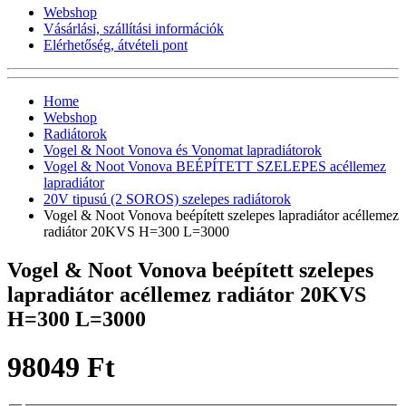
Webshop
Vásárlási, szállítási információk
Elérhetőség, átvételi pont
Home
Webshop
Radiátorok
Vogel & Noot Vonova és Vonomat lapradiátorok
Vogel & Noot Vonova BEÉPÍTETT SZELEPES acéllemez
lapradiátor
20V tipusú (2 SOROS) szelepes radiátorok
Vogel & Noot Vonova beépített szelepes lapradiátor acéllemez
radiátor 20KVS H=300 L=3000
Vogel & Noot Vonova beépített szelepes
lapradiátor acéllemez radiátor 20KVS
H=300 L=3000
98049 Ft