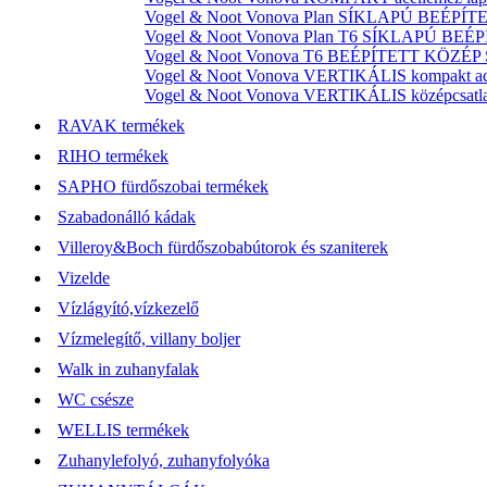
Vogel & Noot Vonova Plan SÍKLAPÚ BEÉPÍTET
Vogel & Noot Vonova Plan T6 SÍKLAPÚ BEÉP
Vogel & Noot Vonova T6 BEÉPÍTETT KÖZÉP SZ
Vogel & Noot Vonova VERTIKÁLIS kompakt acél
Vogel & Noot Vonova VERTIKÁLIS középcsatlako
RAVAK termékek
RIHO termékek
SAPHO fürdőszobai termékek
Szabadonálló kádak
Villeroy&Boch fürdőszobabútorok és szaniterek
Vizelde
Vízlágyító,vízkezelő
Vízmelegítő, villany boljer
Walk in zuhanyfalak
WC csésze
WELLIS termékek
Zuhanylefolyó, zuhanyfolyóka