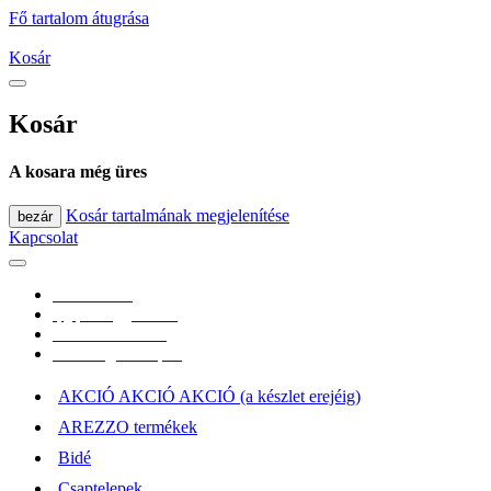
Fő tartalom átugrása
Kosár
Kosár
A kosara még üres
Kosár tartalmának megjelenítése
bezár
Kapcsolat
0670/365-7619
epgepoutlet@gmail.com
Vásárlási információk
Elérhetőség, átvételi pont
AKCIÓ AKCIÓ AKCIÓ (a készlet erejéig)
AREZZO termékek
Bidé
Csaptelepek