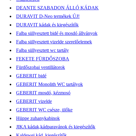
DEANTE SZABADON ÁLLÓ KÁDAK
DURAVIT D-Neo termékek ÚJ!
DURAVIT kádak és kiegészítők
Falba süllyesztett bidé és mosdó állványok
Falba süllyesztett vizelde szerelőelemek
Falba süllyesztett wc tartály
FEKETE FÜRDŐSZOBA
Fürdőszobai ventillátorok
GEBERIT bidé
GEBERIT Monolith WC tartályok
GEBERIT mosdó, kézmosó
GEBERIT vizelde
GEBERIT WC csésze, ülőke
Hüppe zuhanykabinok
JIKA kádak,kádparavánok és kiegészítők
Kaldewei kád, kiegészítők