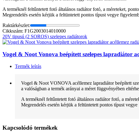
A terméknél feltűntetett fotó általános radiátor fotó, a méreteket, pon
Megrendelés esetén kérjük a feltüntetett pontos típust vegye figyelem
Raktárkészlet:
Cikkszám: F1G2003014010000
20V tipusú (2 SOROS) szelepes radiátorok
Vogel & Noot Vonova beépített szelepes lapradiátor
Termék leírás
Vogel & Noot VONOVA acéllemez lapradiátor beépített szele
a valóságban a termék arányai a méret függvényében eltérhe
A terméknél feltűntetett fotó általános radiátor fotó, a mére
Megrendelés esetén kérjük a feltüntetett pontos típust vegye
Kapcsolódó termékek