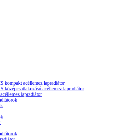
ompakt acéllemez lapradiátor
zépcsatlakozású acéllemez lapradiátor
llemez lapradiátor
adiátorok
ok
ok
k
adiátorok
adiátor