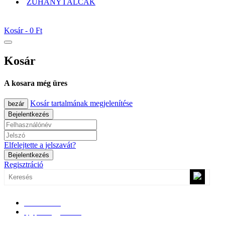
ZUHANYTÁLCÁK
Kosár -
0 Ft
Kosár
A kosara még üres
Kosár tartalmának megjelenítése
bezár
Bejelentkezés
Elfelejtette a jelszavát?
Bejelentkezés
Regisztráció
0670/365-7619
epgepoutlet@gmail.com