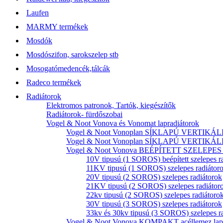
Laufen
MARMY termékek
Mosdók
Mosdószifon, sarokszelep stb
Mosogatómedencék,tálcák
Radeco termékek
Radiátorok
Elektromos patronok, Tartók, kiegészítők
Radiátorok- fürdőszobai
Vogel & Noot Vonova és Vonomat lapradiátorok
Vogel & Noot Vonoplan SÍKLAPÚ VERTIKÁLIS k
Vogel & Noot Vonoplan SÍKLAPÚ VERTIKÁLIS kö
Vogel & Noot Vonova BEÉPÍTETT SZELEPES acé
10V tipusú (1 SOROS) beépített szelepes r
11KV tipusú (1 SOROS) szelepes radiátor
20V tipusú (2 SOROS) szelepes radiátorok
21KV tipusú (2 SOROS) szelepes radiátor
22kv tipusú (2 SOROS) szelepes radiátoro
30V tipusú (3 SOROS) szelepes radiátorok
33kv és 30kv tipusú (3 SOROS) szelepes r
Vogel & Noot Vonova KOMPAKT acéllemez lapr