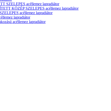
T SZELEPES acéllemez lapradiátor
ÍTETT KÖZÉP SZELEPES acéllemez lapradiátor
ELEPES acéllemez lapradiátor
lemez lapradiátor
zású acéllemez lapradiátor