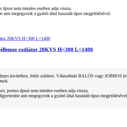
tos típust nem minden esetben adja vissza.
be ami megegyezik a gyártó által használt típus megjelölésével.
 acéllemez radiátor 20KVS H=300 L=1400
pes kivitelben, fehér színben. Választható BALOS vagy JOBBOS kivitel
tnek.
teket, pontos típust nem minden esetben adja vissza.
 figyelembe ami megegyezik a gyártó által használt típus megjelölésével