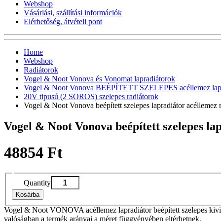
Webshop
Vásárlási, szállítási információk
Elérhetőség, átvételi pont
Home
Webshop
Radiátorok
Vogel & Noot Vonova és Vonomat lapradiátorok
Vogel & Noot Vonova BEÉPÍTETT SZELEPES acéllemez lapr
20V tipusú (2 SOROS) szelepes radiátorok
Vogel & Noot Vonova beépített szelepes lapradiátor acéllem
Vogel & Noot Vonova beépített szelepes l
48854 Ft
Quantity
Kosárba
Vogel & Noot VONOVA acéllemez lapradiátor beépített szelepes kivit
valóságban a termék arányai a méret függvényében eltérhetnek.