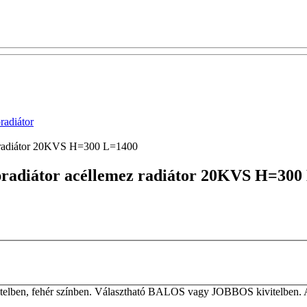
adiátor
ez radiátor 20KVS H=300 L=1400
apradiátor acéllemez radiátor 20KVS H=30
elben, fehér színben. Választható BALOS vagy JOBBOS kivitelben. A ta