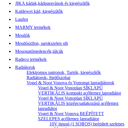
JIKA kádak,kádparavánok és kiegészítők
Kaldewei kád, kiegészítők
Laufen
MARMY termékek
Mosdók
Mosdószifon, sarokszelep stb
Mosogatómedencék,tálcák
Radeco termékek
Radiátorok
Elektromos patronok, Tartók, kiegészítők
Radiátorok- fürdőszobai
Vogel & Noot Vonova és Vonomat lapradiátorok
Vogel & Noot Vonoplan SÍKLAPÚ
VERTIKÁLIS kompakt acéllemez lapradiátor
Vogel & Noot Vonoplan SÍKLAPÚ
VERTIKÁLIS középcsatlakozású acéllemez
lapradiátor
Vogel & Noot Vonova BEÉPÍTETT
SZELEPES acéllemez lapradiátor
10V tipusú (1 SOROS) beépített szelepes