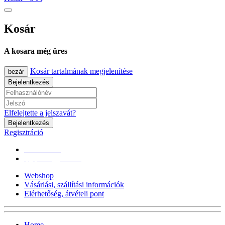
Kosár
A kosara még üres
Kosár tartalmának megjelenítése
bezár
Bejelentkezés
Elfelejtette a jelszavát?
Bejelentkezés
Regisztráció
0670/365-7619
epgepoutlet@gmail.com
Webshop
Vásárlási, szállítási információk
Elérhetőség, átvételi pont
Home