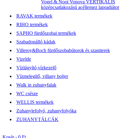
Vogel & Noot Vonova VERTIKÁLIS
középcsatlakozású acéllemez lapradiátor
RAVAK termékek
RIHO termékek
SAPHO fürdőszobai termékek
Szabadonálló kádak
Villeroy&Boch fürdőszobabútorok és szaniterek
Vizelde
Vízlágyító,vízkezelő
Vízmelegítő, villany boljer
Walk in zuhanyfalak
WC csésze
WELLIS termékek
Zuhanylefolyó, zuhanyfolyóka
ZUHANYTÁLCÁK
Kosár -
0 Ft