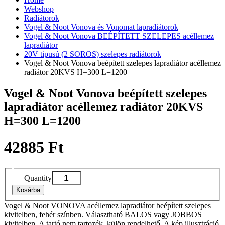
Webshop
Radiátorok
Vogel & Noot Vonova és Vonomat lapradiátorok
Vogel & Noot Vonova BEÉPÍTETT SZELEPES acéllemez
lapradiátor
20V tipusú (2 SOROS) szelepes radiátorok
Vogel & Noot Vonova beépített szelepes lapradiátor acéllemez
radiátor 20KVS H=300 L=1200
Vogel & Noot Vonova beépített szelepes
lapradiátor acéllemez radiátor 20KVS
H=300 L=1200
42885 Ft
Quantity
Kosárba
Vogel & Noot VONOVA acéllemez lapradiátor beépített szelepes
kivitelben, fehér színben. Választható BALOS vagy JOBBOS
kivitelben. A tartó nem tartozék, külön rendelhető. A kép illusztráció,