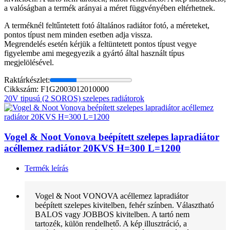
a valóságban a termék arányai a méret függvényében eltérhetnek.
A terméknél feltűntetett fotó általános radiátor fotó, a méreteket,
pontos típust nem minden esetben adja vissza.
Megrendelés esetén kérjük a feltüntetett pontos típust vegye
figyelembe ami megegyezik a gyártó által használt típus
megjelölésével.
Raktárkészlet:
Cikkszám: F1G2003012010000
20V tipusú (2 SOROS) szelepes radiátorok
Vogel & Noot Vonova beépített szelepes lapradiátor
acéllemez radiátor 20KVS H=300 L=1200
Termék leírás
Vogel & Noot VONOVA acéllemez lapradiátor
beépített szelepes kivitelben, fehér színben. Választható
BALOS vagy JOBBOS kivitelben. A tartó nem
tartozék, külön rendelhető. A kép illusztráció, a