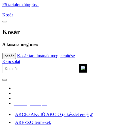
Fő tartalom átugrása
Kosár
Kosár
A kosara még üres
Kosár tartalmának megjelenítése
bezár
Kapcsolat
0670/365-7619
epgepoutlet@gmail.com
Vásárlási információk
Elérhetőség, átvételi pont
AKCIÓ AKCIÓ AKCIÓ (a készlet erejéig)
AREZZO termékek