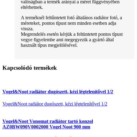
valóságban a termék arányai a méret függvényében
eltérhetnek.
A terméknél feltűntetett fotó általános radiátor fotó, a
méreteket, pontos típust nem minden esetben adja
vissza.
Megrendelés esetén kérjük a feltüntetett pontos típust
vegye figyelembe ami megegyezik a gyártó által
használt típus megjelölésével.
Kapcsolódó termékek
Vogel&Noot radiátor dugószett, kézi légtelenítővel 1/2
Vogel&Noot radiátor dugószett, kézi légtelenítővel 1/2
Vogel&Noot Vonomat radiátor tartó konzol
AZ0BW090V0002000 Vogel Noot 900 mm