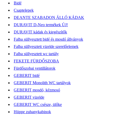
Bidé
Csaptelepek
DEANTE SZABADON ÁLLÓ KÁDAK
DURAVIT D-Neo termékek ÚJ!
DURAVIT kádak és kiegészítők
Falba süllyesztett bidé és mosdó állványok
Falba süllyesztett vizelde szerelőelemek
Falba süllyesztett wc tartály
FEKETE FÜRDŐSZOBA
Fürdőszobai ventillátorok
GEBERIT bidé
GEBERIT Monolith WC tartályok
GEBERIT mosdó, kézmosó
GEBERIT vizelde
GEBERIT WC csésze, ülőke
Hüppe zuhanykabinok