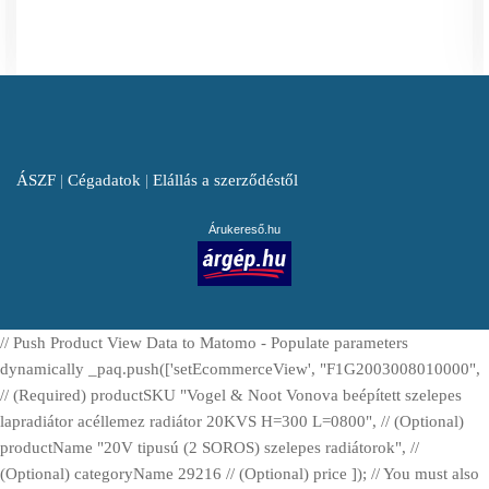
ÁSZF
|
Cégadatok
|
Elállás a szerződéstől
Árukereső.hu
// Push Product View Data to Matomo - Populate parameters
dynamically _paq.push(['setEcommerceView', "F1G2003008010000",
// (Required) productSKU "Vogel & Noot Vonova beépített szelepes
lapradiátor acéllemez radiátor 20KVS H=300 L=0800", // (Optional)
productName "20V tipusú (2 SOROS) szelepes radiátorok", //
(Optional) categoryName 29216 // (Optional) price ]); // You must also