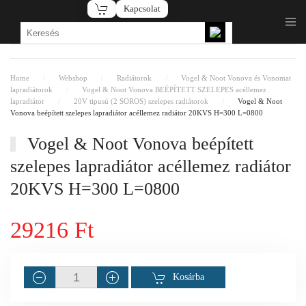
Kapcsolat
Fő tartalom átugrása
Home
Webshop
Radiátorok
Vogel & Noot Vonova és Vonomat
lapradiátorok
Vogel & Noot Vonova BEÉPÍTETT SZELEPES acéllemez
lapradiátor
20V tipusú (2 SOROS) szelepes radiátorok
Vogel & Noot
Vonova beépített szelepes lapradiátor acéllemez radiátor 20KVS H=300 L=0800
Vogel & Noot Vonova beépített
szelepes lapradiátor acéllemez radiátor
20KVS H=300 L=0800
29216 Ft
Kosárba