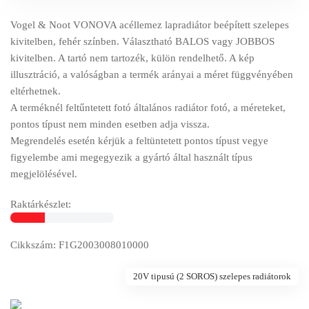
Vogel & Noot VONOVA acéllemez lapradiátor beépített szelepes
kivitelben, fehér színben. Választható BALOS vagy JOBBOS
kivitelben. A tartó nem tartozék, külön rendelhető. A kép
illusztráció, a valóságban a termék arányai a méret függvényében
eltérhetnek.
A terméknél feltűntetett fotó általános radiátor fotó, a méreteket,
pontos típust nem minden esetben adja vissza.
Megrendelés esetén kérjük a feltüntetett pontos típust vegye
figyelembe ami megegyezik a gyártó által használt típus
megjelölésével.
Raktárkészlet:
Cikkszám: F1G2003008010000
20V tipusú (2 SOROS) szelepes radiátorok