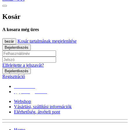
Kosár
A kosara még üres
Kosár tartalmának megjelenítése
bezár
Bejelentkezés
Elfelejtette a jelszavát?
Bejelentkezés
Regisztráció
0670/365-7619
epgepoutlet@gmail.com
Webshop
Vásárlási, szállítási információk
Elérhetőség, átvételi pont
Home