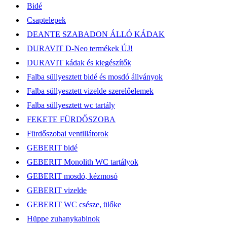
Bidé
Csaptelepek
DEANTE SZABADON ÁLLÓ KÁDAK
DURAVIT D-Neo termékek ÚJ!
DURAVIT kádak és kiegészítők
Falba süllyesztett bidé és mosdó állványok
Falba süllyesztett vizelde szerelőelemek
Falba süllyesztett wc tartály
FEKETE FÜRDŐSZOBA
Fürdőszobai ventillátorok
GEBERIT bidé
GEBERIT Monolith WC tartályok
GEBERIT mosdó, kézmosó
GEBERIT vizelde
GEBERIT WC csésze, ülőke
Hüppe zuhanykabinok