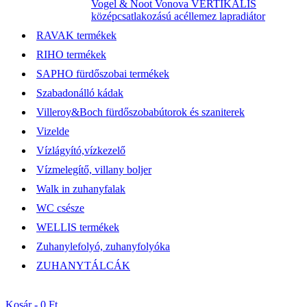
Vogel & Noot Vonova VERTIKÁLIS
középcsatlakozású acéllemez lapradiátor
RAVAK termékek
RIHO termékek
SAPHO fürdőszobai termékek
Szabadonálló kádak
Villeroy&Boch fürdőszobabútorok és szaniterek
Vizelde
Vízlágyító,vízkezelő
Vízmelegítő, villany boljer
Walk in zuhanyfalak
WC csésze
WELLIS termékek
Zuhanylefolyó, zuhanyfolyóka
ZUHANYTÁLCÁK
Kosár -
0 Ft