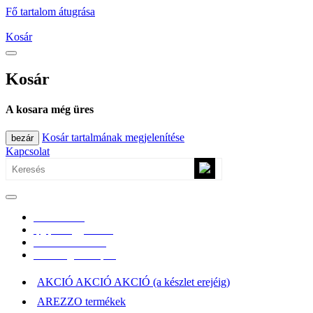
Fő tartalom átugrása
Kosár
Kosár
A kosara még üres
Kosár tartalmának megjelenítése
bezár
Kapcsolat
0670/365-7619
epgepoutlet@gmail.com
Vásárlási információk
Elérhetőség, átvételi pont
AKCIÓ AKCIÓ AKCIÓ (a készlet erejéig)
AREZZO termékek