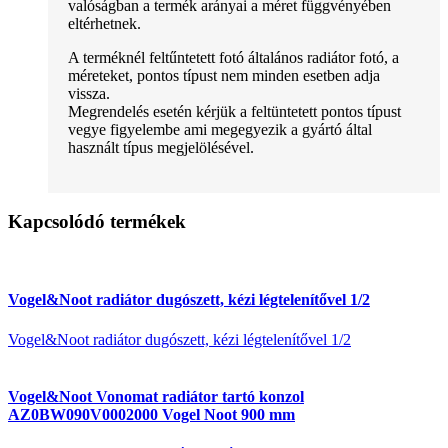
valóságban a termék arányai a méret függvényében
eltérhetnek.
A terméknél feltűntetett fotó általános radiátor fotó, a
méreteket, pontos típust nem minden esetben adja
vissza.
Megrendelés esetén kérjük a feltüntetett pontos típust
vegye figyelembe ami megegyezik a gyártó által
használt típus megjelölésével.
Kapcsolódó termékek
Vogel&Noot radiátor dugószett, kézi légtelenítővel 1/2
Vogel&Noot radiátor dugószett, kézi légtelenítővel 1/2
Vogel&Noot Vonomat radiátor tartó konzol
AZ0BW090V0002000 Vogel Noot 900 mm