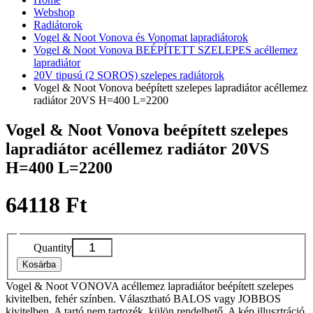
Webshop
Radiátorok
Vogel & Noot Vonova és Vonomat lapradiátorok
Vogel & Noot Vonova BEÉPÍTETT SZELEPES acéllemez
lapradiátor
20V tipusú (2 SOROS) szelepes radiátorok
Vogel & Noot Vonova beépített szelepes lapradiátor acéllemez
radiátor 20VS H=400 L=2200
Vogel & Noot Vonova beépített szelepes
lapradiátor acéllemez radiátor 20VS
H=400 L=2200
64118 Ft
Quantity
Kosárba
Vogel & Noot VONOVA acéllemez lapradiátor beépített szelepes
kivitelben, fehér színben. Választható BALOS vagy JOBBOS
kivitelben. A tartó nem tartozék, külön rendelhető. A kép illusztráció,