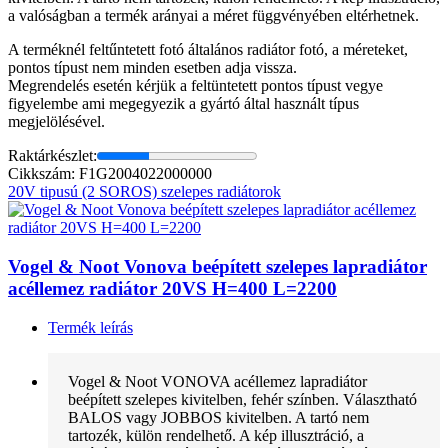
a valóságban a termék arányai a méret függvényében eltérhetnek.
A terméknél feltűntetett fotó általános radiátor fotó, a méreteket,
pontos típust nem minden esetben adja vissza.
Megrendelés esetén kérjük a feltüntetett pontos típust vegye
figyelembe ami megegyezik a gyártó által használt típus
megjelölésével.
Raktárkészlet:
Cikkszám: F1G2004022000000
20V tipusú (2 SOROS) szelepes radiátorok
Vogel & Noot Vonova beépített szelepes lapradiátor
acéllemez radiátor 20VS H=400 L=2200
Termék leírás
Vogel & Noot VONOVA acéllemez lapradiátor
beépített szelepes kivitelben, fehér színben. Választható
BALOS vagy JOBBOS kivitelben. A tartó nem
tartozék, külön rendelhető. A kép illusztráció, a