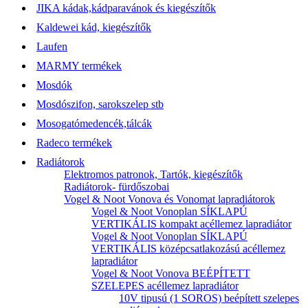
JIKA kádak,kádparavánok és kiegészítők
Kaldewei kád, kiegészítők
Laufen
MARMY termékek
Mosdók
Mosdószifon, sarokszelep stb
Mosogatómedencék,tálcák
Radeco termékek
Radiátorok
Elektromos patronok, Tartók, kiegészítők
Radiátorok- fürdőszobai
Vogel & Noot Vonova és Vonomat lapradiátorok
Vogel & Noot Vonoplan SÍKLAPÚ
VERTIKÁLIS kompakt acéllemez lapradiátor
Vogel & Noot Vonoplan SÍKLAPÚ
VERTIKÁLIS középcsatlakozású acéllemez
lapradiátor
Vogel & Noot Vonova BEÉPÍTETT
SZELEPES acéllemez lapradiátor
10V tipusú (1 SOROS) beépített szelepes