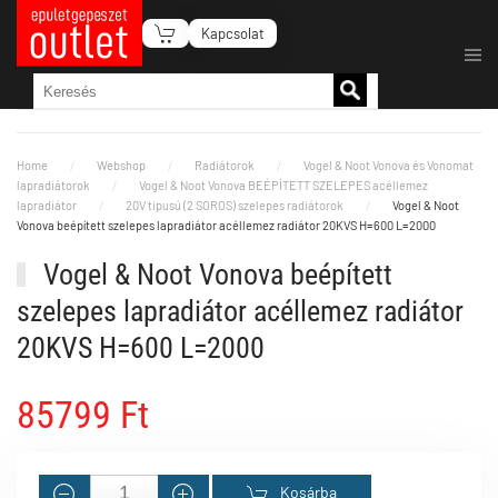
Kapcsolat
Fő tartalom átugrása
Home
Webshop
Radiátorok
Vogel & Noot Vonova és Vonomat
lapradiátorok
Vogel & Noot Vonova BEÉPÍTETT SZELEPES acéllemez
lapradiátor
20V tipusú (2 SOROS) szelepes radiátorok
Vogel & Noot
Vonova beépített szelepes lapradiátor acéllemez radiátor 20KVS H=600 L=2000
Vogel & Noot Vonova beépített
szelepes lapradiátor acéllemez radiátor
20KVS H=600 L=2000
85799 Ft
Kosárba