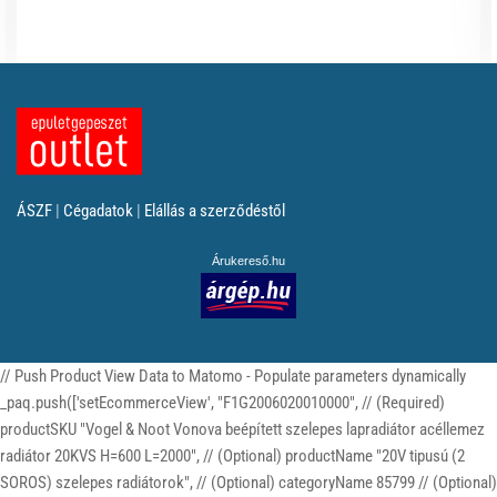
ÁSZF
|
Cégadatok
|
Elállás a szerződéstől
Árukereső.hu
// Push Product View Data to Matomo - Populate parameters dynamically
_paq.push(['setEcommerceView', "F1G2006020010000", // (Required)
productSKU "Vogel & Noot Vonova beépített szelepes lapradiátor acéllemez
radiátor 20KVS H=600 L=2000", // (Optional) productName "20V tipusú (2
SOROS) szelepes radiátorok", // (Optional) categoryName 85799 // (Optional)