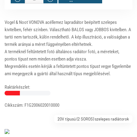
Vogel & Noot VONOVA acéllemez lapradiátor beépített szelepes
kivitelben, fehér színben. Választható BALOS vagy JOBBOS kivitelben. A
tartó nem tartozék, külön rendelhető. A kép illusztráció, a valóságban a
termék arányai a méret függvényében eltérhetnek.
A terméknél feltűntetett fotó általános radiátor fotó, a méreteket,
pontos típust nem minden esetben adja vissza.
Megrendelés esetén kérjük a feltüntetett pontos típust vegye figyelembe
ami megegyezik a gyártó által használt típus megjelölésével.
Raktárkészlet:
Cikkszám: F1G2006020010000
20V tipusú (2 SOROS) szelepes radiátorok