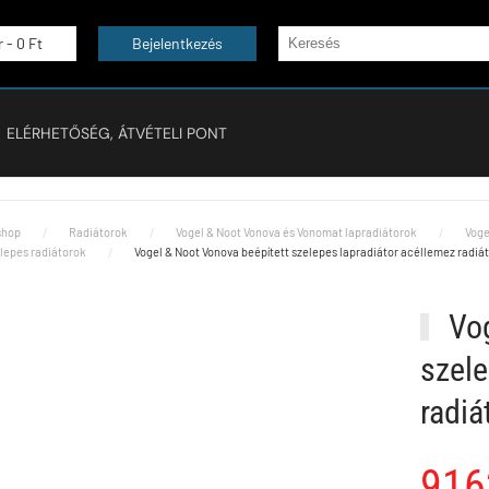
r -
0 Ft
Bejelentkezés
ELÉRHETŐSÉG, ÁTVÉTELI PONT
hop
Radiátorok
Vogel & Noot Vonova és Vonomat lapradiátorok
Voge
elepes radiátorok
Vogel & Noot Vonova beépített szelepes lapradiátor acéllemez radi
Vog
szele
radi
916