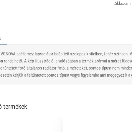
Cikkszám:
s
 VONOVA acéllemez lapradiátor beépített szelepes kivitelben, fehér színben.
ön rendelhető. A kép illusztráció, a valóságban a termék arányai a méret függ
eltűntetett fotó általános radiátor fotó, a méreteket, pontos típust nem minde
setén kérjük a feltüntetett pontos típust vegye figyelembe ami megegyezik a g
ó termékek