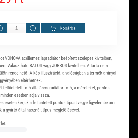
Kosárba
ot VONOVA acéllemez lapradiátor beépített szelepes kivitelben,
ben. Választható BALOS vagy JOBBOS kivitelben. A tartó nem
ülön rendelhető. A kép illusztráció, a valóságban a termék arányai
ggvényében eltérhetnek.
 feltűntetett fotó általános radiátor fotó, a méreteket, pontos
 minden esetben adja vissza.
s esetén kérjük a feltüntetett pontos típust vegye figyelembe ami
 a gyártó által használt típus megjelölésével.
let: