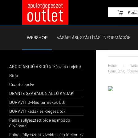
Kosá
Fő tartalom átugrása
WEBSHOP
VÁSÁRLÁSI, SZÁLLÍTÁSI INFORMÁCIÓK
Home
Webs
AKCIÓ AKCIÓ AKCIÓ (a készlet erejéig)
tipusú (2 SOROS) sz
Bidé
Csaptelepek
DEANTE SZABADON ÁLLÓ KÁDAK
DURAVIT D-Neo termékek ÚJ!
DURAVIT kádak és kiegészítők
Falba süllyesztett bidé és mosdó
állványok
Falba süllyesztett vizelde szerelőelemek