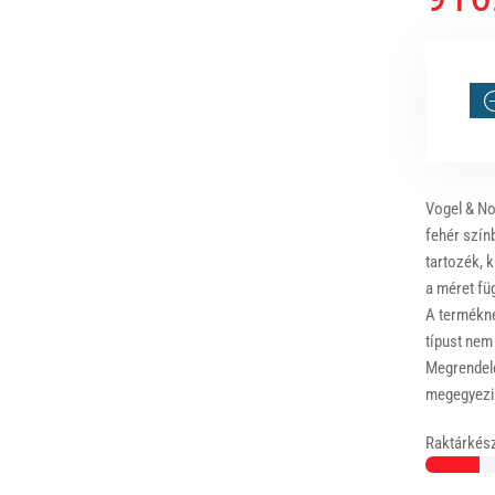
Vogel & No
fehér szín
tartozék, k
a méret fü
A terméknél
típust nem
Megrendelé
megegyezik
Raktárkész