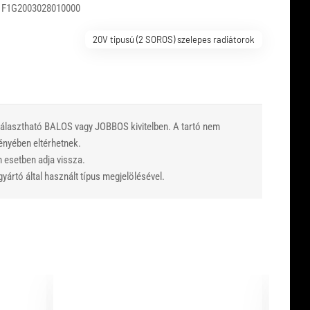
 F1G2003028010000
20V tipusú (2 SOROS) szelepes radiátorok
 Választható BALOS vagy JOBBOS kivitelben. A tartó nem
vényében eltérhetnek.
n esetben adja vissza.
yártó által használt típus megjelölésével.