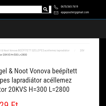
0670/365-7619
epgepoutlet@gmail.com
l & Noot Vonova BEÉPÍTETT SZELEPES acéllemez lapradiátor
20V
átor 20KVS H=300 L=2800
el & Noot Vonova beépített
pes lapradiátor acéllemez
átor 20KVS H=300 L=2800
29 Ft