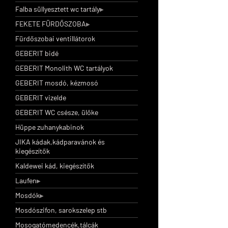
Falba süllyesztett wc tartály
FEKETE FÜRDŐSZOBA
Fürdőszobai ventillátorok
GEBERIT bidé
GEBERIT Monolith WC tartályok
GEBERIT mosdó, kézmosó
GEBERIT vizelde
GEBERIT WC csésze, ülőke
Hüppe zuhanykabinok
JIKA kádak,kádparavánok és
kiegészítők
Kaldewei kád, kiegészítők
Laufen
Mosdók
Mosdószifon, sarokszelep stb
Mosogatómedencék,tálcák