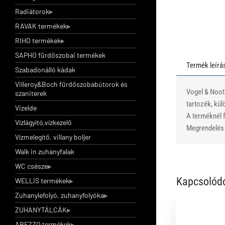
Radiátorok
RAVAK termékek
RIHO termékek
SAPHO fürdőszobai termékek
Termék leírá
Szabadonálló kádak
Villeroy&Boch fürdőszobabútorok és
Vogel & Noot
szaniterek
tartozék, kül
Vizelde
A terméknél f
Vízlágyító,vízkezelő
Megrendelés e
Vízmelegítő, villany boljer
Walk in zuhanyfalak
WC csésze
Kapcsolód
WELLIS termékek
Zuhanylefolyó, zuhanyfolyóka
ZUHANYTÁLCÁK
AREZZO termékek