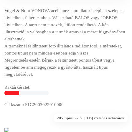
Vogel & Noot VONOVA acéllemez lapradiátor beépített szelepes
kivitelben, fehér színben. Választható BALOS vagy JOBBOS
kivitelben. A tartó nem tartozék, külön rendelhető. A kép
illusztráció, a valóságban a termék arányai a méret függvényében
eltérhetnek.
A terméknél feltűntetett fotó általános radiátor fotó, a méreteket,
pontos típust nem minden esetben adja vissza.
Megrendelés esetén kérjük a feltüntetett pontos típust vegye
figyelembe ami megegyezik a gyártó által használt típus
megjelölésével.
Raktárkészlet:
Cikkszám: F1G2003022010000
20V tipusú (2 SOROS) szelepes radiátorok