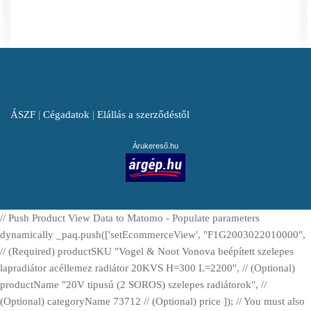
ÁSZF
|
Cégadatok
|
Elállás a szerződéstől
Árukereső.hu
// Push Product View Data to Matomo - Populate parameters
dynamically _paq.push(['setEcommerceView', "F1G2003022010000",
// (Required) productSKU "Vogel & Noot Vonova beépített szelepes
lapradiátor acéllemez radiátor 20KVS H=300 L=2200", // (Optional)
productName "20V tipusú (2 SOROS) szelepes radiátorok", //
(Optional) categoryName 73712 // (Optional) price ]); // You must also