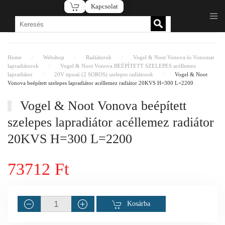
Kapcsolat
Fő tartalom átugrása
Home
Webshop
Radiátorok
Vogel & Noot Vonova és Vonomat
lapradiátorok
Vogel & Noot Vonova BEÉPÍTETT SZELEPES acéllemez
lapradiátor
20V tipusú (2 SOROS) szelepes radiátorok
Vogel & Noot
Vonova beépített szelepes lapradiátor acéllemez radiátor 20KVS H=300 L=2200
Vogel & Noot Vonova beépített
szelepes lapradiátor acéllemez radiátor
20KVS H=300 L=2200
73712 Ft
Kosárba