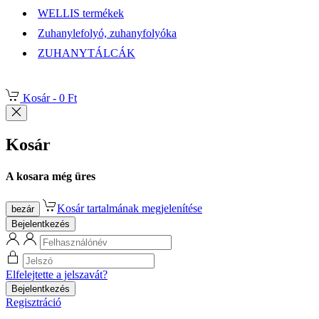
WELLIS termékek
Zuhanylefolyó, zuhanyfolyóka
ZUHANYTÁLCÁK
Kosár -
0 Ft
Kosár
A kosara még üres
Kosár tartalmának megjelenítése
bezár
Bejelentkezés
Elfelejtette a jelszavát?
Bejelentkezés
Regisztráció