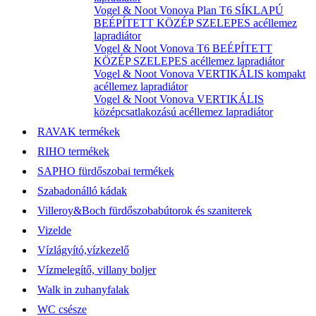
Vogel & Noot Vonova Plan T6 SÍKLAPÚ
BEÉPÍTETT KÖZÉP SZELEPES acéllemez
lapradiátor
Vogel & Noot Vonova T6 BEÉPÍTETT
KÖZÉP SZELEPES acéllemez lapradiátor
Vogel & Noot Vonova VERTIKÁLIS kompakt
acéllemez lapradiátor
Vogel & Noot Vonova VERTIKÁLIS
középcsatlakozású acéllemez lapradiátor
RAVAK termékek
RIHO termékek
SAPHO fürdőszobai termékek
Szabadonálló kádak
Villeroy&Boch fürdőszobabútorok és szaniterek
Vizelde
Vízlágyító,vízkezelő
Vízmelegítő, villany boljer
Walk in zuhanyfalak
WC csésze