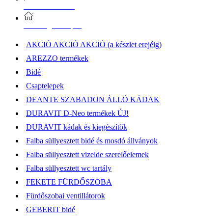
Vásárlási információk
Elérhetőség, átvételi pont
AKCIÓ AKCIÓ AKCIÓ (a készlet erejéig)
AREZZO termékek
Bidé
Csaptelepek
DEANTE SZABADON ÁLLÓ KÁDAK
DURAVIT D-Neo termékek ÚJ!
DURAVIT kádak és kiegészítők
Falba süllyesztett bidé és mosdó állványok
Falba süllyesztett vizelde szerelőelemek
Falba süllyesztett wc tartály
FEKETE FÜRDŐSZOBA
Fürdőszobai ventillátorok
GEBERIT bidé