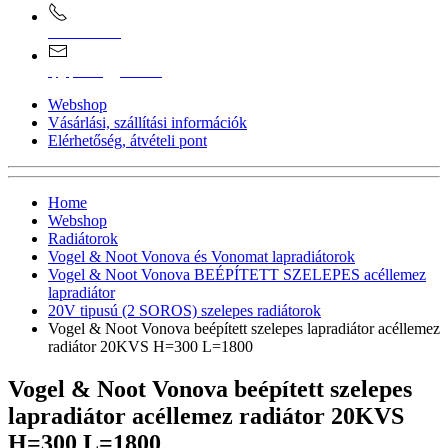
0670/365-7619
epgepoutlet@gmail.com
Webshop
Vásárlási, szállítási információk
Elérhetőség, átvételi pont
Home
Webshop
Radiátorok
Vogel & Noot Vonova és Vonomat lapradiátorok
Vogel & Noot Vonova BEÉPÍTETT SZELEPES acéllemez
lapradiátor
20V tipusú (2 SOROS) szelepes radiátorok
Vogel & Noot Vonova beépített szelepes lapradiátor acéllemez
radiátor 20KVS H=300 L=1800
Vogel & Noot Vonova beépített szelepes
lapradiátor acéllemez radiátor 20KVS
H=300 L=1800