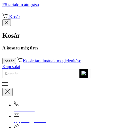
Fő tartalom átugrása
Kosár
Kosár
A kosara még üres
Kosár tartalmának megjelenítése
bezár
Kapcsolat
0670/365-7619
epgepoutlet@gmail.com