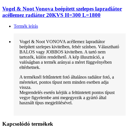
Vogel & Noot Vonova beépített szelepes lapradiátor
acéllemez radiátor 20KVS H=300 L=1800
Termék leírás
Vogel & Noot VONOVA acéllemez lapradiátor
beépített szelepes kivitelben, fehér színben. Választható
BALOS vagy JOBBOS kivitelben. A tartó nem
tartozék, külön rendelhető. A kép illusztráció, a
valóságban a termék arányai a méret függvényében
eltérhetnek.
A terméknél feltűntetett fotó általános radiátor fotó, a
méreteket, pontos típust nem minden esetben adja
vissza.
Megrendelés esetén kérjük a feltüntetett pontos típust
vegye figyelembe ami megegyezik a gyártó által
használt típus megjelölésével.
Kapcsolódó termékek