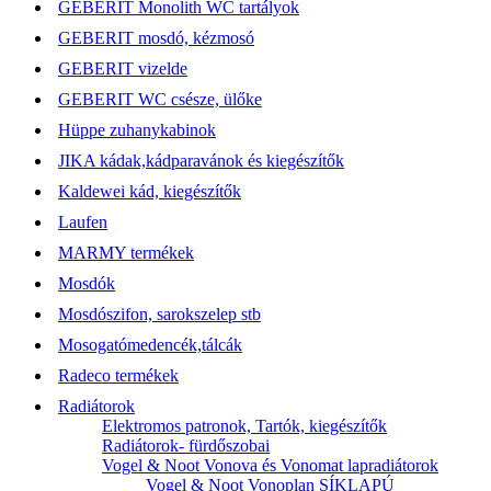
GEBERIT Monolith WC tartályok
GEBERIT mosdó, kézmosó
GEBERIT vizelde
GEBERIT WC csésze, ülőke
Hüppe zuhanykabinok
JIKA kádak,kádparavánok és kiegészítők
Kaldewei kád, kiegészítők
Laufen
MARMY termékek
Mosdók
Mosdószifon, sarokszelep stb
Mosogatómedencék,tálcák
Radeco termékek
Radiátorok
Elektromos patronok, Tartók, kiegészítők
Radiátorok- fürdőszobai
Vogel & Noot Vonova és Vonomat lapradiátorok
Vogel & Noot Vonoplan SÍKLAPÚ