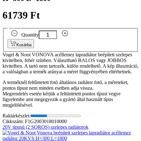
61739 Ft
Quantity
Kosárba
Vogel & Noot VONOVA acéllemez lapradiátor beépített szelepes
kivitelben, fehér színben. Választható BALOS vagy JOBBOS
kivitelben. A tartó nem tartozék, külön rendelhető. A kép illusztráció,
a valóságban a termék arányai a méret függvényében eltérhetnek.
A terméknél feltűntetett fotó általános radiátor fotó, a méreteket,
pontos típust nem minden esetben adja vissza.
Megrendelés esetén kérjük a feltüntetett pontos típust vegye
figyelembe ami megegyezik a gyártó által használt típus
megjelölésével.
Raktárkészlet:
Cikkszám: F1G2003018010000
20V tipusú (2 SOROS) szelepes radiátorok