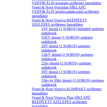
VERTIKÁLIS kompakt acéllemez lapradiátor
Vogel & Noot Vonoplan SÍKLAPÚ
VERTIKÁLIS középcsatlakozású acéllemez
lapradiátor
Vogel & Noot Vonova BEÉPÍTETT
SZELEPES acéllemez lapradiátor
10V tipusú (1 SOROS) beépített szelepes
radiátorok
11KV tipusú (1 SOROS) szelepes
radiátorok
20V tipusú (2 SOROS) szelepes
radiátorok
21KV tipusú (2 SOROS) szelepes
radiátorok
22kv tipusú (2 SOROS) szelepes
radiátorok
30V tipusú (3 SOROS) szelepes
radiátorok
33kv és 30kv tipusú (3 SOROS) szelepes
radiátorok
Vogel & Noot Vonova KOMPAKT acéllemez
lapradiátor
Vogel & Noot Vonova Plan SÍKLAPÚ
BEÉPÍTETT SZELEPES acéllemez
lapradiátor