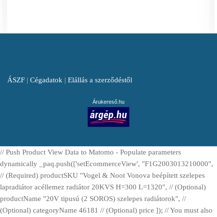
ÁSZF
|
Cégadatok
|
Elállás a szerződéstől
Árukereső.hu
// Push Product View Data to Matomo - Populate parameters
dynamically _paq.push(['setEcommerceView', "F1G2003013210000",
// (Required) productSKU "Vogel & Noot Vonova beépített szelepes
lapradiátor acéllemez radiátor 20KVS H=300 L=1320", // (Optional)
productName "20V tipusú (2 SOROS) szelepes radiátorok", //
(Optional) categoryName 46181 // (Optional) price ]); // You must also