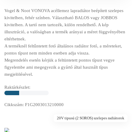
Vogel & Noot VONOVA acéllemez lapradiátor beépített szelepes
kivitelben, fehér színben. Választható BALOS vagy JOBBOS
kivitelben. A tartó nem tartozék, külön rendelhető. A kép
illusztráció, a valóságban a termék arányai a méret függvényében
eltérhetnek.
A terméknél feltűntetett fotó általános radiátor fotó, a méreteket,
pontos típust nem minden esetben adja vissza.
Megrendelés esetén kérjük a feltüntetett pontos típust vegye
figyelembe ami megegyezik a gyártó által használt típus
megjelölésével.
Raktárkészlet:
Cikkszám: F1G2003013210000
20V tipusú (2 SOROS) szelepes radiátorok