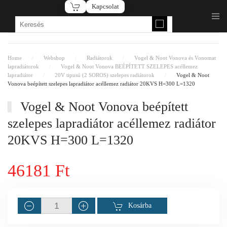
Kapcsolat
Fő tartalom átugrása
Home
Webshop
Radiátorok
Vogel & Noot Vonova és Vonomat
lapradiátorok
Vogel & Noot Vonova BEÉPÍTETT SZELEPES acéllemez
lapradiátor
20V tipusú (2 SOROS) szelepes radiátorok
Vogel & Noot
Vonova beépített szelepes lapradiátor acéllemez radiátor 20KVS H=300 L=1320
Vogel & Noot Vonova beépített
szelepes lapradiátor acéllemez radiátor
20KVS H=300 L=1320
46181 Ft
Kosárba