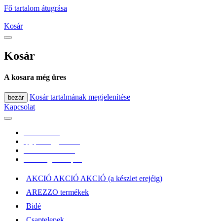
Fő tartalom átugrása
Kosár
Kosár
A kosara még üres
Kosár tartalmának megjelenítése
bezár
Kapcsolat
0670/365-7619
epgepoutlet@gmail.com
Vásárlási információk
Elérhetőség, átvételi pont
AKCIÓ AKCIÓ AKCIÓ (a készlet erejéig)
AREZZO termékek
Bidé
Csaptelepek