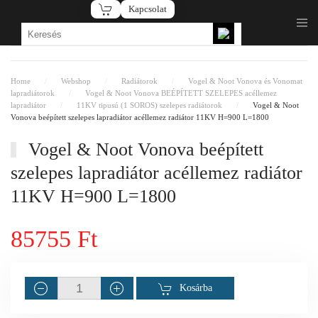
Kapcsolat
Fő tartalom átugrása
Home
Webshop
Radiátorok
Vogel & Noot Vonova és Vonomat
lapradiátorok
Vogel & Noot Vonova BEÉPÍTETT SZELEPES acéllemez
lapradiátor
11KV tipusú (1 SOROS) szelepes radiátorok
Vogel & Noot
Vonova beépített szelepes lapradiátor acéllemez radiátor 11KV H=900 L=1800
Vogel & Noot Vonova beépített
szelepes lapradiátor acéllemez radiátor
11KV H=900 L=1800
85755 Ft
Kosárba