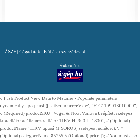
ÁSZF
|
Cégadatok
|
Elállás a szerződéstől
Árukereső.hu
// Push Product View Data to Matomo - Populate parameters
dynamically _paq.push(['setEcommerceView', "F1G1109018010000",
// (Required) productSKU "Vogel & Noot Vonova beépített szelepes
lapradiátor acéllemez radiátor 11KV H=900 L=1800", // (Optional)
productName "11KV tipusú (1 SOROS) szelepes radiátorok", //
(Optional) categoryName 85755 // (Optional) price ]); // You must also