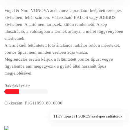
Vogel & Noot VONOVA acéllemez lapradiátor beépített szelepes
kivitelben, fehér színben. Választható BALOS vagy JOBBOS
kivitelben. A tartó nem tartozék, külön rendelhető. A kép
illusztráció, a valóságban a termék arányai a méret függvényében
eltérhetnek.
A terméknél feltűntetett fotó általános radiátor fotó, a méreteket,
pontos típust nem minden esetben adja vissza.
Megrendelés esetén kérjük a feltüntetett pontos típust vegye
figyelembe ami megegyezik a gyártó által használt típus
megjelölésével.
Raktárkészlet:
Cikkszám: F1G1109018010000
11KV tipusú (1 SOROS) szelepes radiátorok