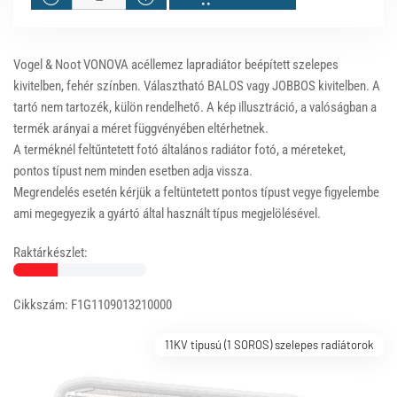
Vogel & Noot VONOVA acéllemez lapradiátor beépített szelepes
kivitelben, fehér színben. Választható BALOS vagy JOBBOS kivitelben. A
tartó nem tartozék, külön rendelhető. A kép illusztráció, a valóságban a
termék arányai a méret függvényében eltérhetnek.
A terméknél feltűntetett fotó általános radiátor fotó, a méreteket,
pontos típust nem minden esetben adja vissza.
Megrendelés esetén kérjük a feltüntetett pontos típust vegye figyelembe
ami megegyezik a gyártó által használt típus megjelölésével.
Raktárkészlet:
Cikkszám: F1G1109013210000
11KV tipusú (1 SOROS) szelepes radiátorok