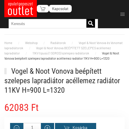
Kapcsolat
Fő tartalom átugrása
Home
Webshop
Radiátorok
Vogel & Noot Vonova és Vonomat
lapradiátorok
Vogel & Noot Vonova BEÉPÍTETT SZELEPES acéllemez
lapradiátor
11KV tipusú (1 SOROS) szelepes radiátorok
Vogel & Noot
Vonova beépített szelepes lapradiátor acéllemez radiátor 11KV H=900 L=1320
Vogel & Noot Vonova beépített
szelepes lapradiátor acéllemez radiátor
11KV H=900 L=1320
62083 Ft
Kosárba