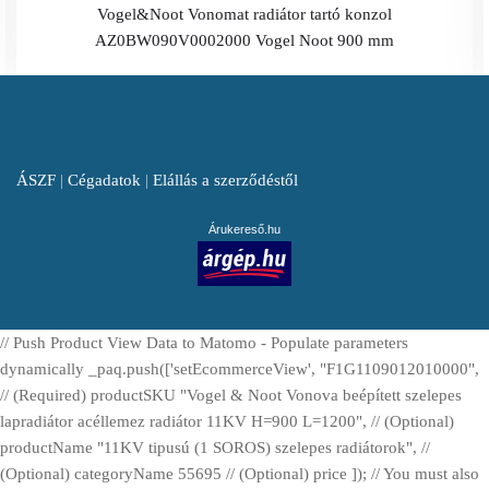
Vogel&Noot Vonomat radiátor tartó konzol
AZ0BW090V0002000 Vogel Noot 900 mm
ÁSZF
|
Cégadatok
|
Elállás a szerződéstől
Árukereső.hu
// Push Product View Data to Matomo - Populate parameters
dynamically _paq.push(['setEcommerceView', "F1G1109012010000",
// (Required) productSKU "Vogel & Noot Vonova beépített szelepes
lapradiátor acéllemez radiátor 11KV H=900 L=1200", // (Optional)
productName "11KV tipusú (1 SOROS) szelepes radiátorok", //
(Optional) categoryName 55695 // (Optional) price ]); // You must also