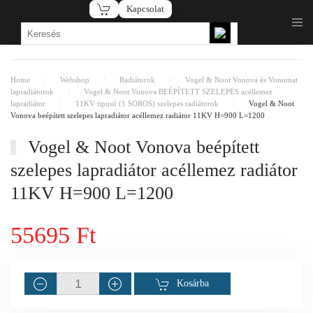
Kapcsolat
Fő tartalom átugrása
Home
Webshop
Radiátorok
Vogel & Noot Vonova és Vonomat
lapradiátorok
Vogel & Noot Vonova BEÉPÍTETT SZELEPES acéllemez
lapradiátor
11KV tipusú (1 SOROS) szelepes radiátorok
Vogel & Noot
Vonova beépített szelepes lapradiátor acéllemez radiátor 11KV H=900 L=1200
Vogel & Noot Vonova beépített
szelepes lapradiátor acéllemez radiátor
11KV H=900 L=1200
55695 Ft
Kosárba