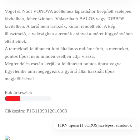
Vogel & Noot VONOVA acéllemez lapradiátor beépített szelepes
kivitelben, fehér színben. Választható BALOS vagy JOBBOS
kivitelben. A tartó nem tartozék, külön rendelhető. A kép
illusztráció, a valóságban a termék arányai a méret függvényében
eltérhetnek.
A terméknél feltűntetett fotó általános radiátor fotó, a méreteket,
pontos típust nem minden esetben adja vissza.
Megrendelés esetén kérjük a feltüntetett pontos típust vegye
figyelembe ami megegyezik a gyártó által használt típus
megjelölésével.
Raktárkészlet:
Cikkszám: F1G1109012010000
11KV tipusú (1 SOROS) szelepes radiátorok