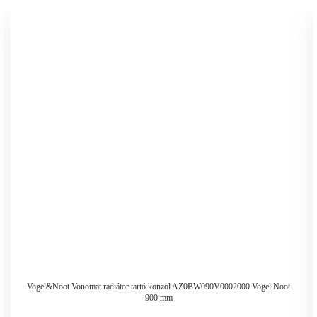
Vogel&Noot Vonomat radiátor tartó konzol AZ0BW090V0002000 Vogel Noot
900 mm