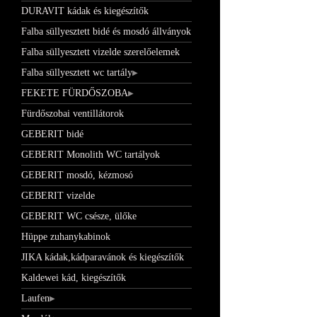
DURAVIT kádak és kiegészítők
Falba süllyesztett bidé és mosdó állványok
Falba süllyesztett vizelde szerelőelemek
Falba süllyesztett wc tartály
FEKETE FÜRDŐSZOBA
Fürdőszobai ventillátorok
GEBERIT bidé
GEBERIT Monolith WC tartályok
GEBERIT mosdó, kézmosó
GEBERIT vizelde
GEBERIT WC csésze, ülőke
Hüppe zuhanykabinok
JIKA kádak,kádparavánok és kiegészítők
Kaldewei kád, kiegészítők
Laufen