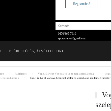
Regisztráció
0670/365-7619
epgepoutlet@gmail.com
K
ELÉRHETŐSÉG, ÁTVÉTELI PONT
hop
Radiátorok
Vogel & Noot Vonova és Vonomat lapradiátorok
Voge
lepes radiátorok
Vogel & Noot Vonova beépített szelepes lapradiátor acéllemez radiá
Vog
szele