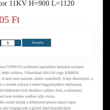
átor 11KV H=900 L=1120
05 Ft
Kosárba
oot VONOVA acéllemez lapradiátor beépített szelepes
n, fehér színben. Választható BALOS vagy JOBBOS
. A tartó nem tartozék, külön rendelhető. A kép illusztráció, a
n a termék arányai a méret függvényében eltérhetnek.
l feltűntetett fotó általános radiátor fotó, a méreteket,
pust nem minden esetben adja vissza.
s esetén kérjük a feltüntetett pontos típust vegye
e ami megegyezik a gyártó által használt típus