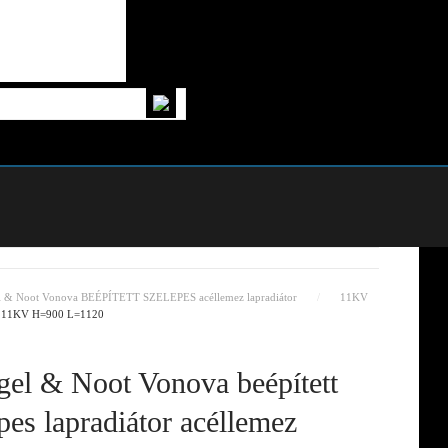
l & Noot Vonova BEÉPÍTETT SZELEPES acéllemez lapradiátor
11KV
tor 11KV H=900 L=1120
el & Noot Vonova beépített
pes lapradiátor acéllemez