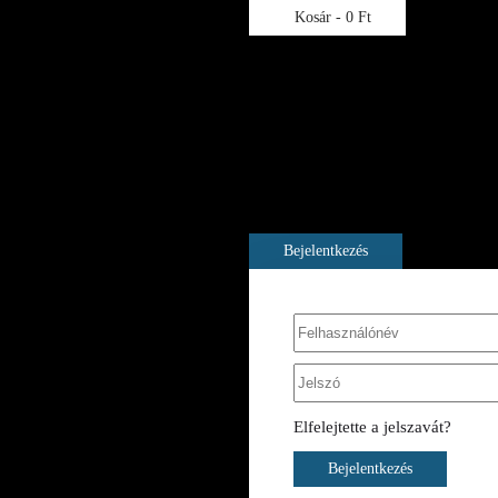
Kosár -
0 Ft
A kosara még üres
Bejelentkezés
Elfelejtette a jelszavát?
Bejelentkezés