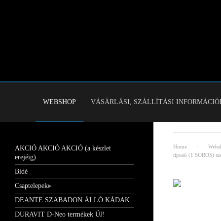
WEBSHOP
VÁSÁRLÁSI, SZÁLLÍTÁSI INFORMÁCIÓ
Home
Webs
AKCIÓ AKCIÓ AKCIÓ (a készlet
tipusú (1 SOROS) sze
erejéig)
Bidé
Csaptelepek
DEANTE SZABADON ÁLLÓ KÁDAK
DURAVIT D-Neo termékek ÚJ!