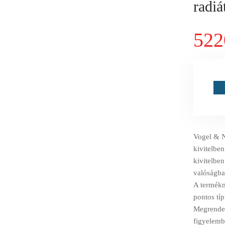
radi
522
Vogel & N
kivitelbe
kivitelben
valóságba
A termékné
pontos tí
Megrendelé
figyelemb