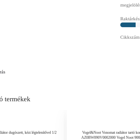
megjelölé
Raktárkész
Cikkszám
rás
ó termékek
átor dugószett, kézi légtelenítővel 1/2
Vogel&Noot Vonomat radiátor tartó ko
AZ0BW090V0002000 Vogel Noot 90