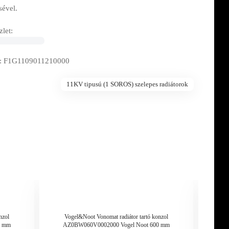
sével.
let:
: F1G1109011210000
11KV tipusú (1 SOROS) szelepes radiátorok
nzol
Vogel&Noot Vonomat radiátor tartó konzol
Vo
0 mm
AZ0BW060V0002000 Vogel Noot 600 mm
AZ