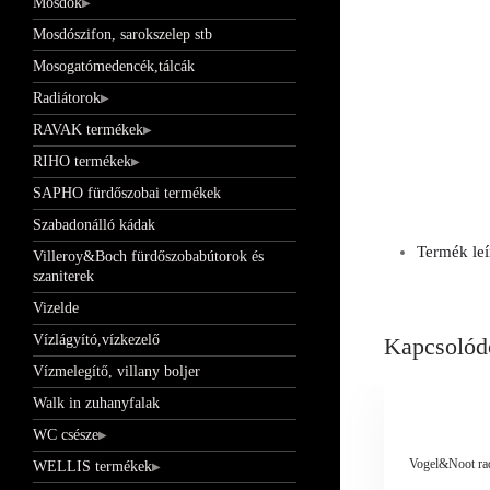
Mosdók
Mosdószifon, sarokszelep stb
Mosogatómedencék,tálcák
Radiátorok
RAVAK termékek
RIHO termékek
SAPHO fürdőszobai termékek
Szabadonálló kádak
Termék leí
Villeroy&Boch fürdőszobabútorok és
szaniterek
Vizelde
Vízlágyító,vízkezelő
Kapcsolód
Vízmelegítő, villany boljer
Walk in zuhanyfalak
WC csésze
Vogel&Noot radi
WELLIS termékek