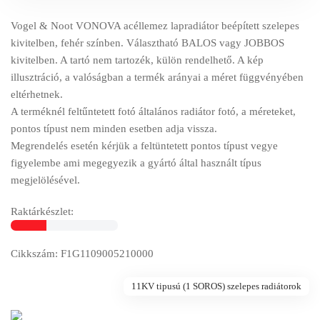
Vogel & Noot VONOVA acéllemez lapradiátor beépített szelepes
kivitelben, fehér színben. Választható BALOS vagy JOBBOS
kivitelben. A tartó nem tartozék, külön rendelhető. A kép
illusztráció, a valóságban a termék arányai a méret függvényében
eltérhetnek.
A terméknél feltűntetett fotó általános radiátor fotó, a méreteket,
pontos típust nem minden esetben adja vissza.
Megrendelés esetén kérjük a feltüntetett pontos típust vegye
figyelembe ami megegyezik a gyártó által használt típus
megjelölésével.
Raktárkészlet:
Cikkszám: F1G1109005210000
11KV tipusú (1 SOROS) szelepes radiátorok