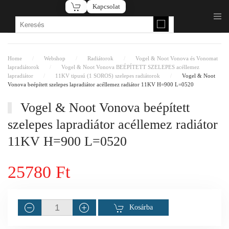
Kapcsolat
Fő tartalom átugrása
Home
Webshop
Radiátorok
Vogel & Noot Vonova és Vonomat
lapradiátorok
Vogel & Noot Vonova BEÉPÍTETT SZELEPES acéllemez
lapradiátor
11KV tipusú (1 SOROS) szelepes radiátorok
Vogel & Noot
Vonova beépített szelepes lapradiátor acéllemez radiátor 11KV H=900 L=0520
Vogel & Noot Vonova beépített
szelepes lapradiátor acéllemez radiátor
11KV H=900 L=0520
25780 Ft
Kosárba