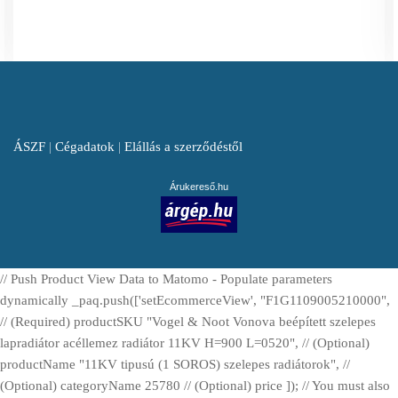
ÁSZF
|
Cégadatok
|
Elállás a szerződéstől
Árukereső.hu
// Push Product View Data to Matomo - Populate parameters
dynamically _paq.push(['setEcommerceView', "F1G1109005210000",
// (Required) productSKU "Vogel & Noot Vonova beépített szelepes
lapradiátor acéllemez radiátor 11KV H=900 L=0520", // (Optional)
productName "11KV tipusú (1 SOROS) szelepes radiátorok", //
(Optional) categoryName 25780 // (Optional) price ]); // You must also