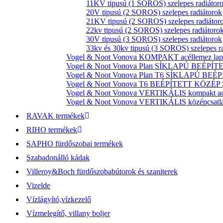
11KV tipusú (1 SOROS) szelepes radiátor
20V tipusú (2 SOROS) szelepes radiátorok
21KV tipusú (2 SOROS) szelepes radiátor
22kv tipusú (2 SOROS) szelepes radiátoro
30V tipusú (3 SOROS) szelepes radiátorok
33kv és 30kv tipusú (3 SOROS) szelepes r
Vogel & Noot Vonova KOMPAKT acéllemez lapr
Vogel & Noot Vonova Plan SÍKLAPÚ BEÉPÍTET
Vogel & Noot Vonova Plan T6 SÍKLAPÚ BEÉP
Vogel & Noot Vonova T6 BEÉPÍTETT KÖZÉP SZ
Vogel & Noot Vonova VERTIKÁLIS kompakt acél
Vogel & Noot Vonova VERTIKÁLIS középcsatlako
RAVAK termékek
RIHO termékek
SAPHO fürdőszobai termékek
Szabadonálló kádak
Villeroy&Boch fürdőszobabútorok és szaniterek
Vizelde
Vízlágyító,vízkezelő
Vízmelegítő, villany boljer