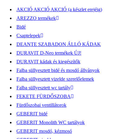
AKCIÓ AKCIÓ AKCIÓ (a készlet erejéig)
AREZZO termékek
Bidé
Csaptelepek
DEANTE SZABADON ÁLLÓ KÁDAK
DURAVIT D-Neo termékek ÚJ!
DURAVIT kádak és kiegészítők
Falba süllyesztett bidé és mosdó állványok
Falba süllyesztett vizelde szerelőelemek
Falba süllyesztett wc tartály
FEKETE FÜRDŐSZOBA
Fürdőszobai ventillátorok
GEBERIT bidé
GEBERIT Monolith WC tartályok
GEBERIT mosdó, kézmosó