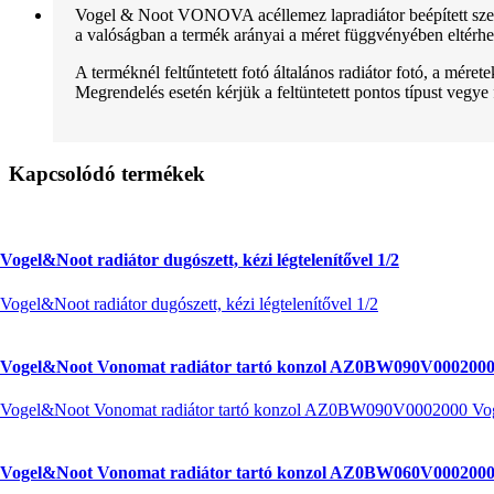
Vogel & Noot VONOVA acéllemez lapradiátor beépített szele
a valóságban a termék arányai a méret függvényében eltérhe
A terméknél feltűntetett fotó általános radiátor fotó, a mére
Megrendelés esetén kérjük a feltüntetett pontos típust vegye
Kapcsolódó termékek
Vogel&Noot radiátor dugószett, kézi légtelenítővel 1/2
Vogel&Noot radiátor dugószett, kézi légtelenítővel 1/2
Vogel&Noot Vonomat radiátor tartó konzol AZ0BW090V0002000
Vogel&Noot Vonomat radiátor tartó konzol AZ0BW090V0002000 Vo
Vogel&Noot Vonomat radiátor tartó konzol AZ0BW060V0002000