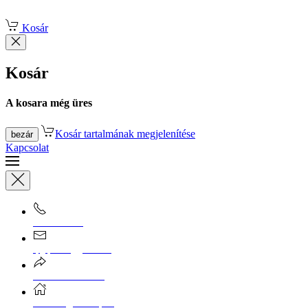
Fő tartalom átugrása
Kosár
Kosár
A kosara még üres
Kosár tartalmának megjelenítése
bezár
Kapcsolat
0670/365-7619
epgepoutlet@gmail.com
Vásárlási információk
Elérhetőség, átvételi pont