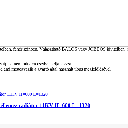
elben, fehér színben. Választható BALOS vagy JOBBOS kivitelben. A ta
tos típust nem minden esetben adja vissza.
be ami megegyezik a gyártó által használt típus megjelölésével.
 acéllemez radiátor 11KV H=600 L=1320