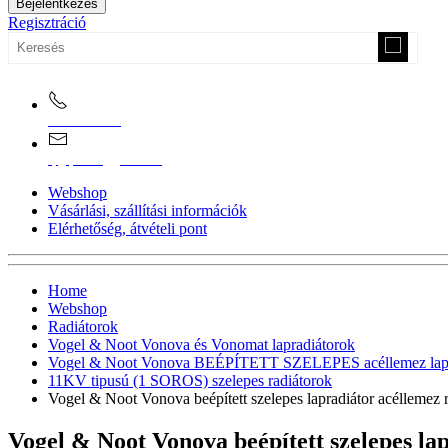
Bejelentkezés
Regisztráció
0670/365-7619
epgepoutlet@gmail.com
Webshop
Vásárlási, szállítási információk
Elérhetőség, átvételi pont
Home
Webshop
Radiátorok
Vogel & Noot Vonova és Vonomat lapradiátorok
Vogel & Noot Vonova BEÉPÍTETT SZELEPES acéllemez lapr
11KV tipusú (1 SOROS) szelepes radiátorok
Vogel & Noot Vonova beépített szelepes lapradiátor acéllem
Vogel & Noot Vonova beépített szelepes l