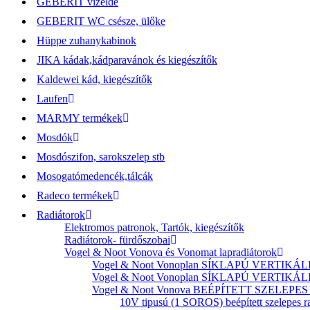
GEBERIT vizelde
GEBERIT WC csésze, ülőke
Hüppe zuhanykabinok
JIKA kádak,kádparavánok és kiegészítők
Kaldewei kád, kiegészítők
Laufen
MARMY termékek
Mosdók
Mosdószifon, sarokszelep stb
Mosogatómedencék,tálcák
Radeco termékek
Radiátorok
Elektromos patronok, Tartók, kiegészítők
Radiátorok- fürdőszobai
Vogel & Noot Vonova és Vonomat lapradiátorok
Vogel & Noot Vonoplan SÍKLAPÚ VERTIKÁLIS k
Vogel & Noot Vonoplan SÍKLAPÚ VERTIKÁLIS kö
Vogel & Noot Vonova BEÉPÍTETT SZELEPES acé
10V tipusú (1 SOROS) beépített szelepes r