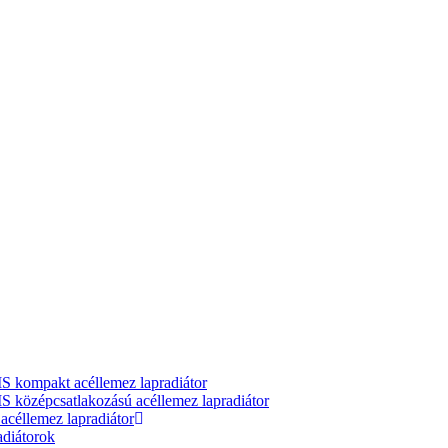
ompakt acéllemez lapradiátor
zépcsatlakozású acéllemez lapradiátor
llemez lapradiátor
adiátorok