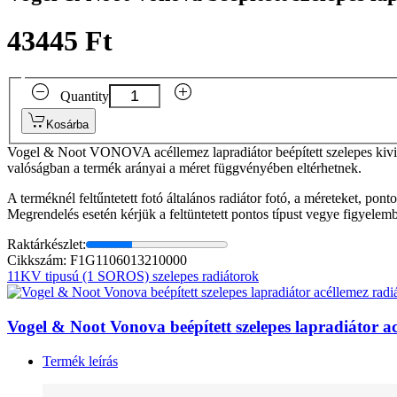
43445 Ft
Quantity
Kosárba
Vogel & Noot VONOVA acéllemez lapradiátor beépített szelepes kivit
valóságban a termék arányai a méret függvényében eltérhetnek.
A terméknél feltűntetett fotó általános radiátor fotó, a méreteket, pon
Megrendelés esetén kérjük a feltüntetett pontos típust vegye figyelem
Raktárkészlet:
Cikkszám: F1G1106013210000
11KV tipusú (1 SOROS) szelepes radiátorok
Vogel & Noot Vonova beépített szelepes lapradiátor
Termék leírás