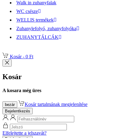
Walk in zuhanyfalak
WC csésze
WELLIS termékek
Zuhanylefolyó, zuhanyfolyóka
ZUHANYTÁLCÁK
Kosár -
0 Ft
Kosár
A kosara még üres
Kosár tartalmának megjelenítése
bezár
Bejelentkezés
Elfelejtette a jelszavát?