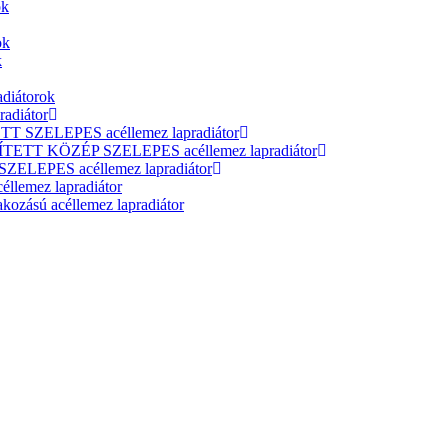
ok
ok
k
adiátorok
adiátor
T SZELEPES acéllemez lapradiátor
ÍTETT KÖZÉP SZELEPES acéllemez lapradiátor
ELEPES acéllemez lapradiátor
lemez lapradiátor
zású acéllemez lapradiátor