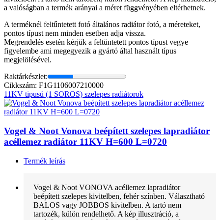
a valóságban a termék arányai a méret függvényében eltérhetnek.
A terméknél feltűntetett fotó általános radiátor fotó, a méreteket,
pontos típust nem minden esetben adja vissza.
Megrendelés esetén kérjük a feltüntetett pontos típust vegye
figyelembe ami megegyezik a gyártó által használt típus
megjelölésével.
Raktárkészlet:
Cikkszám: F1G1106007210000
11KV tipusú (1 SOROS) szelepes radiátorok
Vogel & Noot Vonova beépített szelepes lapradiátor
acéllemez radiátor 11KV H=600 L=0720
Termék leírás
Vogel & Noot VONOVA acéllemez lapradiátor
beépített szelepes kivitelben, fehér színben. Választható
BALOS vagy JOBBOS kivitelben. A tartó nem
tartozék, külön rendelhető. A kép illusztráció, a