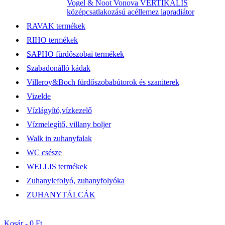
Vogel & Noot Vonova VERTIKÁLIS
középcsatlakozású acéllemez lapradiátor
RAVAK termékek
RIHO termékek
SAPHO fürdőszobai termékek
Szabadonálló kádak
Villeroy&Boch fürdőszobabútorok és szaniterek
Vizelde
Vízlágyító,vízkezelő
Vízmelegítő, villany boljer
Walk in zuhanyfalak
WC csésze
WELLIS termékek
Zuhanylefolyó, zuhanyfolyóka
ZUHANYTÁLCÁK
Kosár -
0 Ft