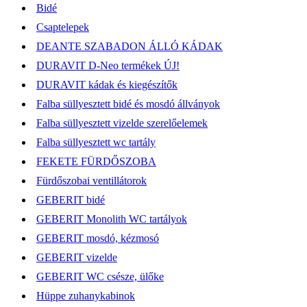
Bidé
Csaptelepek
DEANTE SZABADON ÁLLÓ KÁDAK
DURAVIT D-Neo termékek ÚJ!
DURAVIT kádak és kiegészítők
Falba süllyesztett bidé és mosdó állványok
Falba süllyesztett vizelde szerelőelemek
Falba süllyesztett wc tartály
FEKETE FÜRDŐSZOBA
Fürdőszobai ventillátorok
GEBERIT bidé
GEBERIT Monolith WC tartályok
GEBERIT mosdó, kézmosó
GEBERIT vizelde
GEBERIT WC csésze, ülőke
Hüppe zuhanykabinok