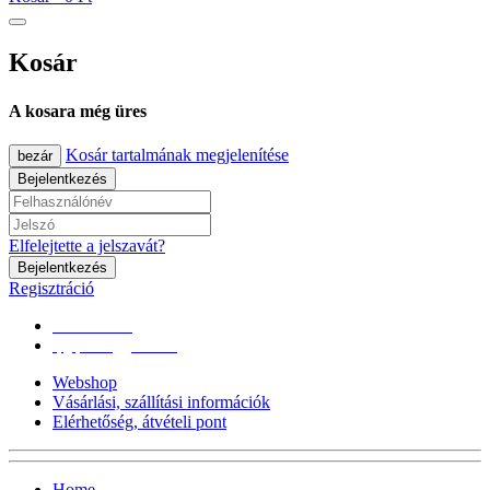
Kosár
A kosara még üres
Kosár tartalmának megjelenítése
bezár
Bejelentkezés
Elfelejtette a jelszavát?
Bejelentkezés
Regisztráció
0670/365-7619
epgepoutlet@gmail.com
Webshop
Vásárlási, szállítási információk
Elérhetőség, átvételi pont
Home