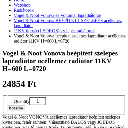
Webshop
Radiátorok
Vogel & Noot Vonova és Vonomat lapradiátorok
Vogel & Noot Vonova BEÉPÍTETT SZELEPES acéllemez
lapradiátor
11KV tipusú (1 SOROS) szelepes radiátorok
Vogel & Noot Vonova beépített szelepes lapradiátor acéllemez
radiátor 11KV H=600 L=0720
Vogel & Noot Vonova beépített szelepes
lapradiátor acéllemez radiátor 11KV
H=600 L=0720
24854 Ft
Quantity
Kosárba
Vogel & Noot VONOVA acéllemez lapradiátor beépített szelepes
kivitelben, fehér színben. Választható BALOS vagy JOBBOS
kivitelben. A tartó nem tartozék, külön rendelhető. A kép illusztráció,