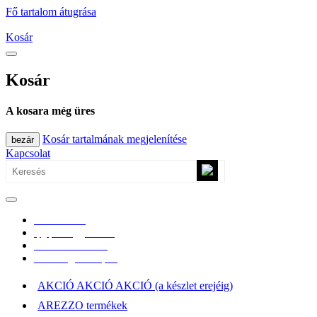
Fő tartalom átugrása
Kosár
Kosár
A kosara még üres
Kosár tartalmának megjelenítése
bezár
Kapcsolat
0670/365-7619
epgepoutlet@gmail.com
Vásárlási információk
Elérhetőség, átvételi pont
AKCIÓ AKCIÓ AKCIÓ (a készlet erejéig)
AREZZO termékek