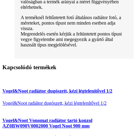
valóságban a termék arányai a méret függvényében
eltérhetnek.
A terméknél feltűntetett fotó általános radiátor fotó, a
méreteket, pontos típust nem minden esetben adja
vissza.
Megrendelés esetén kérjük a feltüntetett pontos típust
vegye figyelembe ami megegyezik a gyártó által
használt típus megjelölésével.
Kapcsolódó termékek
Vogel&Noot radiátor dugószett, kézi légtelenítővel 1/2
Vogel&Noot radiátor dugószett, kézi légtelenítővel 1/2
Vogel&Noot Vonomat radiátor tartó konzol
AZ0BW090V0002000 Vogel Noot 900 mm