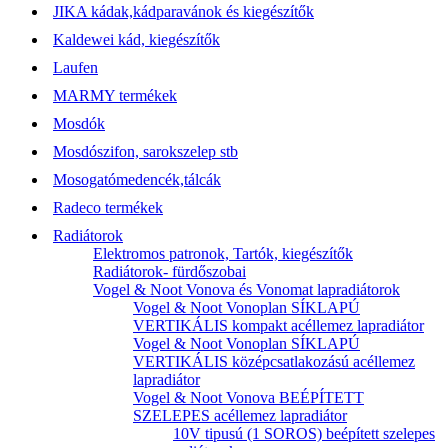
JIKA kádak,kádparavánok és kiegészítők
Kaldewei kád, kiegészítők
Laufen
MARMY termékek
Mosdók
Mosdószifon, sarokszelep stb
Mosogatómedencék,tálcák
Radeco termékek
Radiátorok
Elektromos patronok, Tartók, kiegészítők
Radiátorok- fürdőszobai
Vogel & Noot Vonova és Vonomat lapradiátorok
Vogel & Noot Vonoplan SÍKLAPÚ
VERTIKÁLIS kompakt acéllemez lapradiátor
Vogel & Noot Vonoplan SÍKLAPÚ
VERTIKÁLIS középcsatlakozású acéllemez
lapradiátor
Vogel & Noot Vonova BEÉPÍTETT
SZELEPES acéllemez lapradiátor
10V tipusú (1 SOROS) beépített szelepes