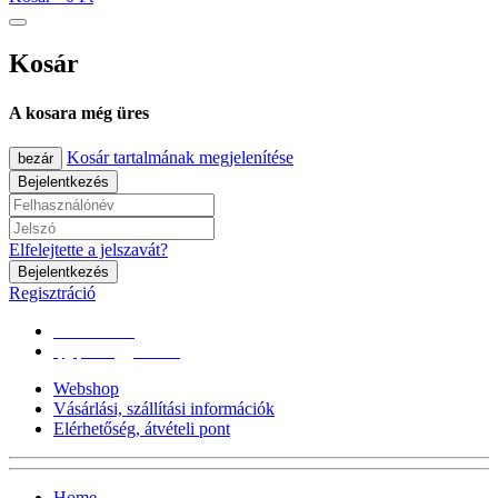
Kosár
A kosara még üres
Kosár tartalmának megjelenítése
bezár
Bejelentkezés
Elfelejtette a jelszavát?
Bejelentkezés
Regisztráció
0670/365-7619
epgepoutlet@gmail.com
Webshop
Vásárlási, szállítási információk
Elérhetőség, átvételi pont
Home