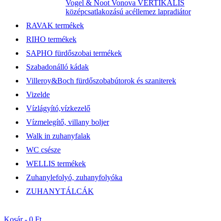
Vogel & Noot Vonova VERTIKÁLIS
középcsatlakozású acéllemez lapradiátor
RAVAK termékek
RIHO termékek
SAPHO fürdőszobai termékek
Szabadonálló kádak
Villeroy&Boch fürdőszobabútorok és szaniterek
Vizelde
Vízlágyító,vízkezelő
Vízmelegítő, villany boljer
Walk in zuhanyfalak
WC csésze
WELLIS termékek
Zuhanylefolyó, zuhanyfolyóka
ZUHANYTÁLCÁK
Kosár -
0 Ft