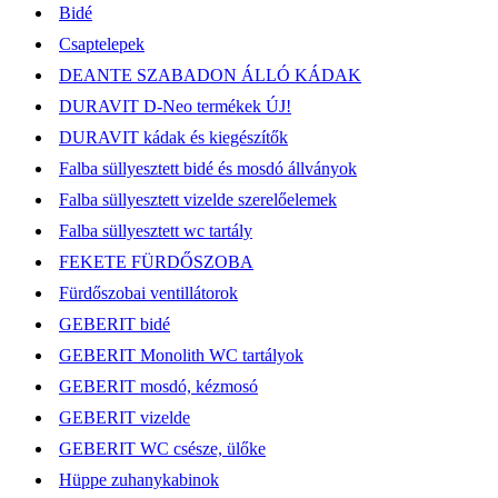
Bidé
Csaptelepek
DEANTE SZABADON ÁLLÓ KÁDAK
DURAVIT D-Neo termékek ÚJ!
DURAVIT kádak és kiegészítők
Falba süllyesztett bidé és mosdó állványok
Falba süllyesztett vizelde szerelőelemek
Falba süllyesztett wc tartály
FEKETE FÜRDŐSZOBA
Fürdőszobai ventillátorok
GEBERIT bidé
GEBERIT Monolith WC tartályok
GEBERIT mosdó, kézmosó
GEBERIT vizelde
GEBERIT WC csésze, ülőke
Hüppe zuhanykabinok