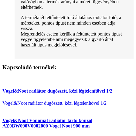
valóságban a termék arányai a méret függvényében
eltérhetnek.
A terméknél feltűntetett fotó általános radiátor fotó, a
méreteket, pontos típust nem minden esetben adja
vissza.
Megrendelés esetén kérjük a feltüntetett pontos típust
vegye figyelembe ami megegyezik a gyártó által
használt típus megjelölésével.
Kapcsolódó termékek
Vogel&Noot radiátor dugószett, kézi légtelenítővel 1/2
Vogel&Noot radiátor dugószett, kézi légtelenítővel 1/2
Vogel&Noot Vonomat radiátor tartó konzol
AZ0BW090V0002000 Vogel Noot 900 mm