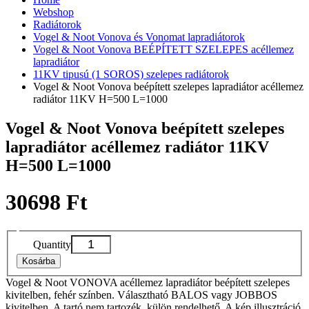
Webshop
Radiátorok
Vogel & Noot Vonova és Vonomat lapradiátorok
Vogel & Noot Vonova BEÉPÍTETT SZELEPES acéllemez
lapradiátor
11KV tipusú (1 SOROS) szelepes radiátorok
Vogel & Noot Vonova beépített szelepes lapradiátor acéllemez
radiátor 11KV H=500 L=1000
Vogel & Noot Vonova beépített szelepes
lapradiátor acéllemez radiátor 11KV
H=500 L=1000
30698 Ft
Quantity
Kosárba
Vogel & Noot VONOVA acéllemez lapradiátor beépített szelepes
kivitelben, fehér színben. Választható BALOS vagy JOBBOS
kivitelben. A tartó nem tartozék, külön rendelhető. A kép illusztráció,