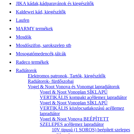
JIKA kádak,kádparavánok és kiegészítők
Kaldewei kád, kiegészítők
Laufen
MARMY termékek
Mosdók
Mosdószifon, sarokszelep stb
Mosogatómedencék,tálcák
Radeco termékek
Radiátorok
Elektromos patronok, Tartók, kiegészítők
Radiátorok- fürdőszobai
Vogel & Noot Vonova és Vonomat lapradiátorok
Vogel & Noot Vonoplan SÍKLAPÚ
VERTIKÁLIS kompakt acéllemez lapradiátor
Vogel & Noot Vonoplan SÍKLAPÚ
VERTIKÁLIS középcsatlakozású acéllemez
lapradiátor
Vogel & Noot Vonova BEÉPÍTETT
SZELEPES acéllemez lapradiátor
10V tipusú (1 SOROS) beépített szelepes