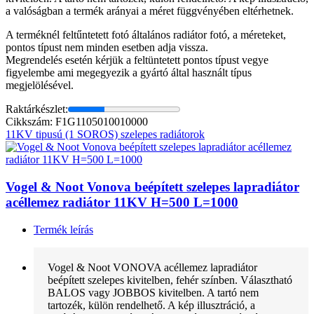
a valóságban a termék arányai a méret függvényében eltérhetnek.
A terméknél feltűntetett fotó általános radiátor fotó, a méreteket,
pontos típust nem minden esetben adja vissza.
Megrendelés esetén kérjük a feltüntetett pontos típust vegye
figyelembe ami megegyezik a gyártó által használt típus
megjelölésével.
Raktárkészlet:
Cikkszám: F1G1105010010000
11KV tipusú (1 SOROS) szelepes radiátorok
Vogel & Noot Vonova beépített szelepes lapradiátor
acéllemez radiátor 11KV H=500 L=1000
Termék leírás
Vogel & Noot VONOVA acéllemez lapradiátor
beépített szelepes kivitelben, fehér színben. Választható
BALOS vagy JOBBOS kivitelben. A tartó nem
tartozék, külön rendelhető. A kép illusztráció, a