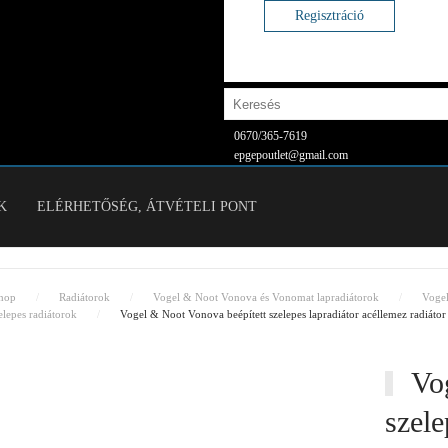
Regisztráció
0670/365-7619
epgepoutlet@gmail.com
K
ELÉRHETŐSÉG, ÁTVÉTELI PONT
hop
Radiátorok
Vogel & Noot Vonova és Vonomat lapradiátorok
Voge
lepes radiátorok
Vogel & Noot Vonova beépített szelepes lapradiátor acéllemez radiá
Vog
szele