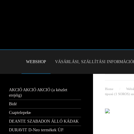
WEBSHOP
VÁSÁRLÁSI, SZÁLLÍTÁSI INFORMÁCIÓ
Home
Webs
AKCIÓ AKCIÓ AKCIÓ (a készlet
tipusú (1 SOROS) sze
erejéig)
Bidé
Csaptelepek
DEANTE SZABADON ÁLLÓ KÁDAK
DURAVIT D-Neo termékek ÚJ!