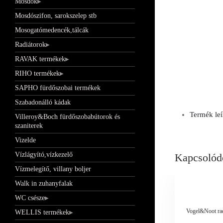
Mosdók
Mosdószifon, sarokszelep stb
Mosogatómedencék,tálcák
Radiátorok
RAVAK termékek
RIHO termékek
SAPHO fürdőszobai termékek
Szabadonálló kádak
Termék leí
Villeroy&Boch fürdőszobabútorok és
szaniterek
Vizelde
Vízlágyító,vízkezelő
Kapcsolód
Vízmelegítő, villany boljer
Walk in zuhanyfalak
WC csésze
Vogel&Noot radi
WELLIS termékek