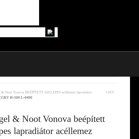
l & Noot Vonova BEÉPÍTETT SZELEPES acéllemez lapradiátor
11KV
tor 11KV H=500 L=0400
el & Noot Vonova beépített
pes lapradiátor acéllemez