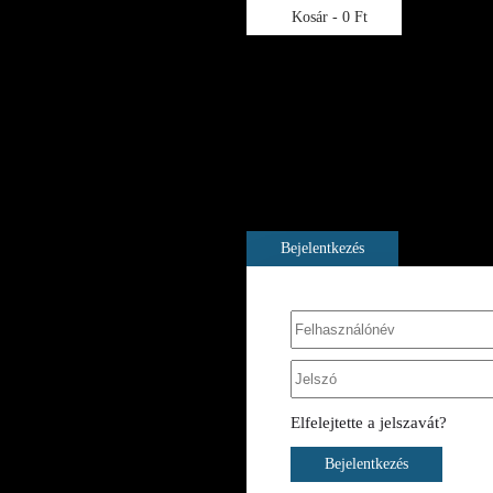
Kosár -
0 Ft
A kosara még üres
Bejelentkezés
Elfelejtette a jelszavát?
Bejelentkezés