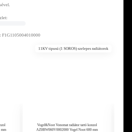
sével.
let:
: F1G1105004010000
11KV tipusú (1 SOROS) szelepes radiátorok
nzol
Vogel&Noot Vonomat radiátor tartó konzol
Vo
0 mm
AZ0BW060V0002000 Vogel Noot 600 mm
AZ