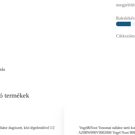
megjelölé
Raktárkész
Cikkszám
rás
ó termékek
átor dugószett, kézi légtelenítővel 1/2
Vogel&Noot Vonomat radiátor tartó ko
AZ0BW090V0002000 Vogel Noot 90