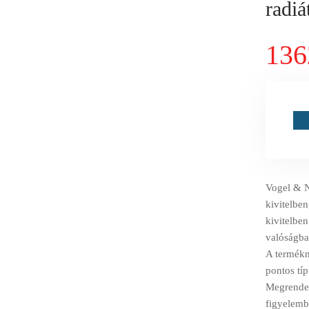
radi
136
Vogel & N
kivitelbe
kivitelben
valóságba
A termékné
pontos tí
Megrendelé
figyelemb