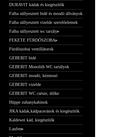
DURAVIT kádak és kiegészítők
Falba süllyesztett bidé és mosdó állványok
Falba süllyesztett vizelde szerelőelemek
Falba süllyesztett wc tartály
FEKETE FÜRDŐSZOBA
Fürdőszobai ventillátorok
GEBERIT bidé
GEBERIT Monolith WC tartályok
GEBERIT mosdó, kézmosó
GEBERIT vizelde
GEBERIT WC csésze, ülőke
Hüppe zuhanykabinok
JIKA kádak,kádparavánok és kiegészítők
Kaldewei kád, kiegészítők
Laufen