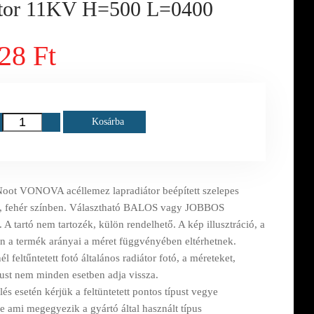
átor 11KV H=500 L=0400
28 Ft
Kosárba
oot VONOVA acéllemez lapradiátor beépített szelepes
n, fehér színben. Választható BALOS vagy JOBBOS
. A tartó nem tartozék, külön rendelhető. A kép illusztráció, a
n a termék arányai a méret függvényében eltérhetnek.
l feltűntetett fotó általános radiátor fotó, a méreteket,
pust nem minden esetben adja vissza.
s esetén kérjük a feltüntetett pontos típust vegye
e ami megegyezik a gyártó által használt típus