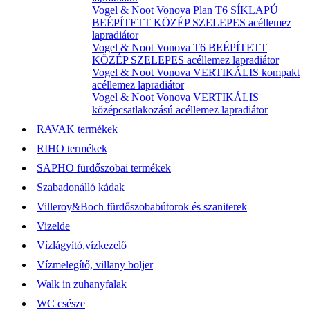
Vogel & Noot Vonova Plan T6 SÍKLAPÚ
BEÉPÍTETT KÖZÉP SZELEPES acéllemez
lapradiátor
Vogel & Noot Vonova T6 BEÉPÍTETT
KÖZÉP SZELEPES acéllemez lapradiátor
Vogel & Noot Vonova VERTIKÁLIS kompakt
acéllemez lapradiátor
Vogel & Noot Vonova VERTIKÁLIS
középcsatlakozású acéllemez lapradiátor
RAVAK termékek
RIHO termékek
SAPHO fürdőszobai termékek
Szabadonálló kádak
Villeroy&Boch fürdőszobabútorok és szaniterek
Vizelde
Vízlágyító,vízkezelő
Vízmelegítő, villany boljer
Walk in zuhanyfalak
WC csésze