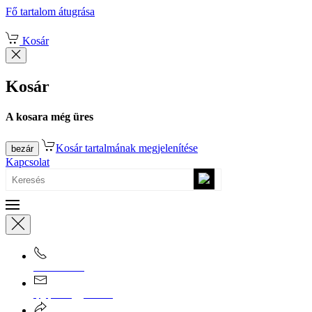
Fő tartalom átugrása
Kosár
Kosár
A kosara még üres
Kosár tartalmának megjelenítése
bezár
Kapcsolat
0670/365-7619
epgepoutlet@gmail.com