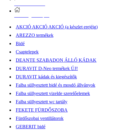
Vásárlási információk
Elérhetőség, átvételi pont
AKCIÓ AKCIÓ AKCIÓ (a készlet erejéig)
AREZZO termékek
Bidé
Csaptelepek
DEANTE SZABADON ÁLLÓ KÁDAK
DURAVIT D-Neo termékek ÚJ!
DURAVIT kádak és kiegészítők
Falba süllyesztett bidé és mosdó állványok
Falba süllyesztett vizelde szerelőelemek
Falba süllyesztett wc tartály
FEKETE FÜRDŐSZOBA
Fürdőszobai ventillátorok
GEBERIT bidé