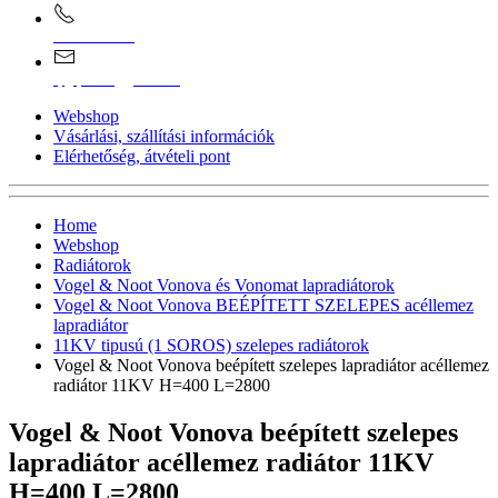
0670/365-7619
epgepoutlet@gmail.com
Webshop
Vásárlási, szállítási információk
Elérhetőség, átvételi pont
Home
Webshop
Radiátorok
Vogel & Noot Vonova és Vonomat lapradiátorok
Vogel & Noot Vonova BEÉPÍTETT SZELEPES acéllemez
lapradiátor
11KV tipusú (1 SOROS) szelepes radiátorok
Vogel & Noot Vonova beépített szelepes lapradiátor acéllemez
radiátor 11KV H=400 L=2800
Vogel & Noot Vonova beépített szelepes
lapradiátor acéllemez radiátor 11KV
H=400 L=2800