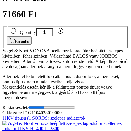
71660 Ft
Quantity
Kosárba
Vogel & Noot VONOVA acéllemez lapradiátor beépített szelepes
kivitelben, fehér színben. Választható BALOS vagy JOBBOS
kivitelben. A tartó nem tartozék, külön rendelhető. A kép illusztráció,
a valóságban a termék arányai a méret függvényében eltérhetnek.
A terméknél feltűntetett fotó általános radiátor fotó, a méreteket,
pontos típust nem minden esetben adja vissza.
Megrendelés esetén kérjük a feltüntetett pontos típust vegye
figyelembe ami megegyezik a gyártó által használt típus
megjelölésével.
Raktárkészlet:
Cikkszám: F1G1104028010000
11KV tipusú (1 SOROS) szelepes radiátorok