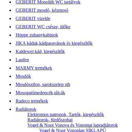
GEBERIT Monolith WC tartályok
GEBERIT mosdó, kézmosó
GEBERIT vizelde
GEBERIT WC csésze, ülőke
Hüppe zuhanykabinok
JIKA kádak,kádparavánok és kiegészítők
Kaldewei kád, kiegészítők
Laufen
MARMY termékek
Mosdók
Mosdószifon, sarokszelep stb
Mosogatómedencék,tálcák
Radeco termékek
Radiátorok
Elektromos patronok, Tartók, kiegészítők
Radiátorok- fürdőszobai
Vogel & Noot Vonova és Vonomat lapradiátorok
Vogel & Noot Vonoplan SÍKLAPÚ