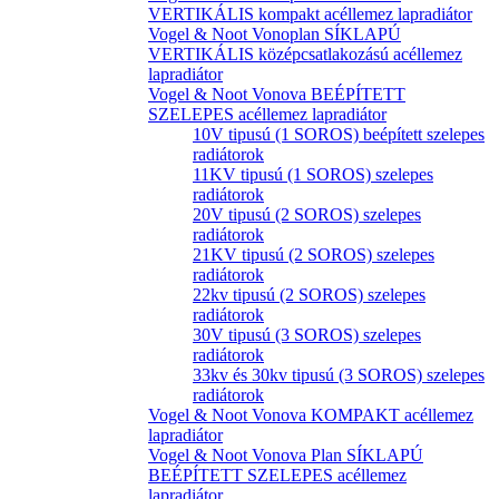
VERTIKÁLIS kompakt acéllemez lapradiátor
Vogel & Noot Vonoplan SÍKLAPÚ
VERTIKÁLIS középcsatlakozású acéllemez
lapradiátor
Vogel & Noot Vonova BEÉPÍTETT
SZELEPES acéllemez lapradiátor
10V tipusú (1 SOROS) beépített szelepes
radiátorok
11KV tipusú (1 SOROS) szelepes
radiátorok
20V tipusú (2 SOROS) szelepes
radiátorok
21KV tipusú (2 SOROS) szelepes
radiátorok
22kv tipusú (2 SOROS) szelepes
radiátorok
30V tipusú (3 SOROS) szelepes
radiátorok
33kv és 30kv tipusú (3 SOROS) szelepes
radiátorok
Vogel & Noot Vonova KOMPAKT acéllemez
lapradiátor
Vogel & Noot Vonova Plan SÍKLAPÚ
BEÉPÍTETT SZELEPES acéllemez
lapradiátor