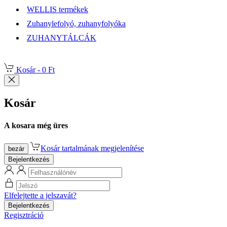
WELLIS termékek
Zuhanylefolyó, zuhanyfolyóka
ZUHANYTÁLCÁK
Kosár -
0 Ft
Kosár
A kosara még üres
Kosár tartalmának megjelenítése
bezár
Bejelentkezés
Elfelejtette a jelszavát?
Bejelentkezés
Regisztráció