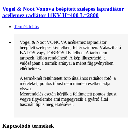
Vogel & Noot Vonova beépített szelepes lapradiátor
acéllemez radiátor 11KV H=400 L=2800
Termék leírás
Vogel & Noot VONOVA acéllemez lapradiátor
beépített szelepes kivitelben, fehér színben. Választható
BALOS vagy JOBBOS kivitelben. A tartó nem
tartozék, külön rendelhető. A kép illusztráció, a
valóságban a termék arányai a méret függvényében
eltérhetnek.
A terméknél feltűntetett fotó általános radiátor fotó, a
méreteket, pontos típust nem minden esetben adja
vissza.
Megrendelés esetén kérjük a feltüntetett pontos típust
vegye figyelembe ami megegyezik a gyártó által
használt típus megjelölésével.
Kapcsolódó termékek