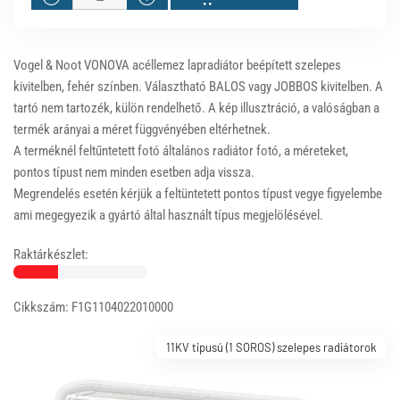
Vogel & Noot VONOVA acéllemez lapradiátor beépített szelepes
kivitelben, fehér színben. Választható BALOS vagy JOBBOS kivitelben. A
tartó nem tartozék, külön rendelhető. A kép illusztráció, a valóságban a
termék arányai a méret függvényében eltérhetnek.
A terméknél feltűntetett fotó általános radiátor fotó, a méreteket,
pontos típust nem minden esetben adja vissza.
Megrendelés esetén kérjük a feltüntetett pontos típust vegye figyelembe
ami megegyezik a gyártó által használt típus megjelölésével.
Raktárkészlet:
Cikkszám: F1G1104022010000
11KV tipusú (1 SOROS) szelepes radiátorok