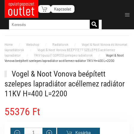
Kapcsolat
Fő tartalom átugrása
Home
Webshop
Radiátorok
Vogel & Noot Vonova és Vonomat
lapradiátorok
Vogel & Noot Vonova BEÉPÍTETT SZELEPES acéllemez
lapradiátor
11KV tipusú (1 SOROS) szelepes radiátorok
Vogel & Noot
Vonova beépített szelepes lapradiátor acéllemez radiátor 11KV H=400 L=2200
Vogel & Noot Vonova beépített
szelepes lapradiátor acéllemez radiátor
11KV H=400 L=2200
55376 Ft
Kosárba