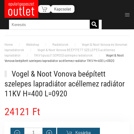
Kapcsolat
Fő tartalom átugrása
Home
Webshop
Radiátorok
Vogel & Noot Vonova és Vonomat
lapradiátorok
Vogel & Noot Vonova BEÉPÍTETT SZELEPES acéllemez
lapradiátor
11KV tipusú (1 SOROS) szelepes radiátorok
Vogel & Noot
Vonova beépített szelepes lapradiátor acéllemez radiátor 11KV H=400 L=0920
Vogel & Noot Vonova beépített
szelepes lapradiátor acéllemez radiátor
11KV H=400 L=0920
24121 Ft
Kosárba