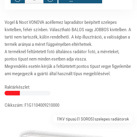
Vogel & Noot VONOVA acéllemez lapradiátor beépített szelepes
kivitelben, fehér színben. Választható BALOS vagy JOBBOS kivitelben. A
tartó nem tartozék, külön rendelhető. A kép illusztráció, a valóságban a
termék arányai a méret függvényében eltérhetnek.
A terméknél feltűntetett fotó általános radiátor fotó, a méreteket,
pontos típust nem minden esetben adja vissza.
Megrendelés esetén kérjük a feltüntetett pontos típust vegye figyelembe
ami megegyezik a gyártó által használt típus megjelölésével.
Raktárkészlet:
Cikkszám: F1G1104009210000
11KV tipusú (1 SOROS) szelepes radiátorok