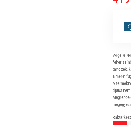
Vogel & No
fehér szín
tartozék, k
a méret fü
A terméknél
típust nem
Megrendelé
megegyezik
Raktárkész