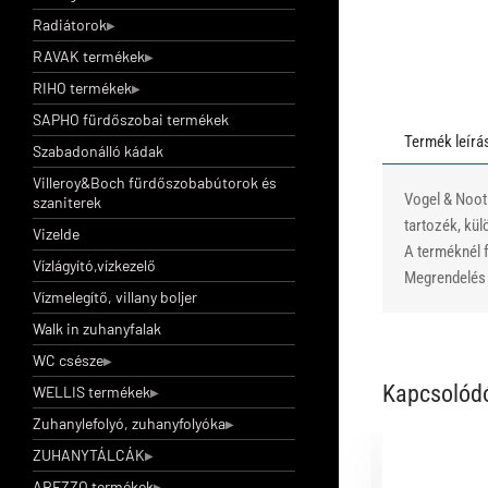
Radiátorok
RAVAK termékek
RIHO termékek
SAPHO fürdőszobai termékek
Termék leírá
Szabadonálló kádak
Villeroy&Boch fürdőszobabútorok és
Vogel & Noot
szaniterek
tartozék, kül
Vizelde
A terméknél f
Vízlágyító,vízkezelő
Megrendelés e
Vízmelegítő, villany boljer
Walk in zuhanyfalak
WC csésze
Kapcsolód
WELLIS termékek
Zuhanylefolyó, zuhanyfolyóka
ZUHANYTÁLCÁK
AREZZO termékek