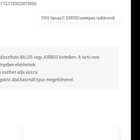
 F1G1103020010000
11KV tipusú (1 SOROS) szelepes radiátorok
 Választható BALOS vagy JOBBOS kivitelben. A tartó nem
vényében eltérhetnek.
n esetben adja vissza.
yártó által használt típus megjelölésével.