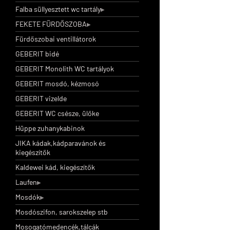
Falba süllyesztett wc tartály
FEKETE FÜRDŐSZOBA
Fürdőszobai ventillátorok
GEBERIT bidé
GEBERIT Monolith WC tartályok
GEBERIT mosdó, kézmosó
GEBERIT vizelde
GEBERIT WC csésze, ülőke
Hüppe zuhanykabinok
JIKA kádak,kádparavánok és
kiegészítők
Kaldewei kád, kiegészítők
Laufen
Mosdók
Mosdószifon, sarokszelep stb
Mosogatómedencék,tálcák