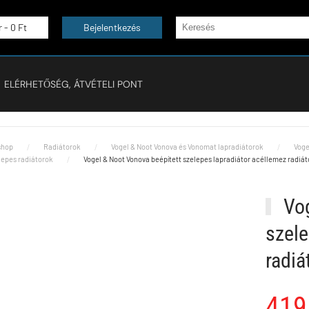
r -
0 Ft
Bejelentkezés
ELÉRHETŐSÉG, ÁTVÉTELI PONT
hop
Radiátorok
Vogel & Noot Vonova és Vonomat lapradiátorok
Voge
lepes radiátorok
Vogel & Noot Vonova beépített szelepes lapradiátor acéllemez radiá
Vog
szele
radi
419