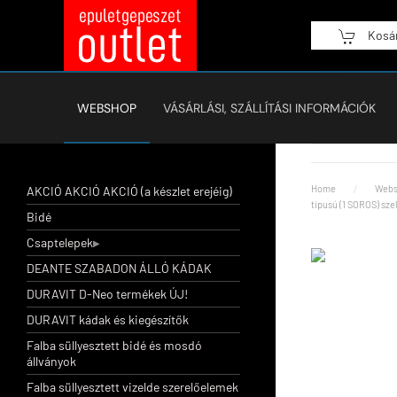
Kosá
Fő tartalom átugrása
WEBSHOP
VÁSÁRLÁSI, SZÁLLÍTÁSI INFORMÁCIÓK
Home
Webs
AKCIÓ AKCIÓ AKCIÓ (a készlet erejéig)
tipusú (1 SOROS) sze
Bidé
Csaptelepek
DEANTE SZABADON ÁLLÓ KÁDAK
DURAVIT D-Neo termékek ÚJ!
DURAVIT kádak és kiegészítők
Falba süllyesztett bidé és mosdó
állványok
Falba süllyesztett vizelde szerelőelemek