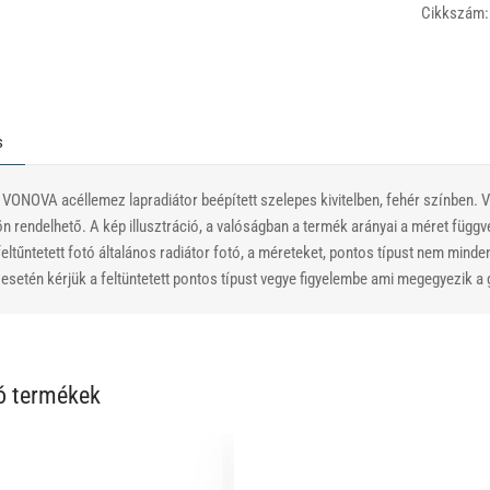
Cikkszám:
s
 VONOVA acéllemez lapradiátor beépített szelepes kivitelben, fehér színben.
ön rendelhető. A kép illusztráció, a valóságban a termék arányai a méret függ
eltűntetett fotó általános radiátor fotó, a méreteket, pontos típust nem minde
setén kérjük a feltüntetett pontos típust vegye figyelembe ami megegyezik a g
ó termékek