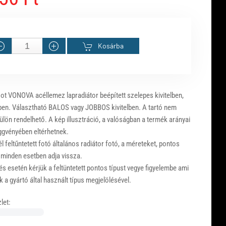
Kosárba
ot VONOVA acéllemez lapradiátor beépített szelepes kivitelben,
ben. Választható BALOS vagy JOBBOS kivitelben. A tartó nem
ülön rendelhető. A kép illusztráció, a valóságban a termék arányai
ggvényében eltérhetnek.
 feltűntetett fotó általános radiátor fotó, a méreteket, pontos
 minden esetben adja vissza.
s esetén kérjük a feltüntetett pontos típust vegye figyelembe ami
 a gyártó által használt típus megjelölésével.
let: