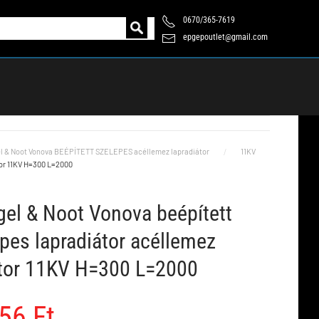
0670/365-7619
epgepoutlet@gmail.com
l & Noot Vonova BEÉPÍTETT SZELEPES acéllemez lapradiátor
11KV
tor 11KV H=300 L=2000
el & Noot Vonova beépített
pes lapradiátor acéllemez
átor 11KV H=300 L=2000
56 Ft