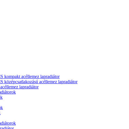
ompakt acéllemez lapradiátor
zépcsatlakozású acéllemez lapradiátor
llemez lapradiátor
adiátorok
ok
ok
k
adiátorok
adiátor