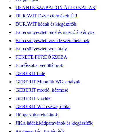
DEANTE SZABADON ÁLLÓ KÁDAK
DURAVIT D-Neo termékek ÚJ!
DURAVIT kádak és kiegészítők
Falba süllyesztett bidé és mosdó állványok
Falba süllyesztett vizelde szerelőelemek
Falba süllyesztett wc tartály
FEKETE FÜRDŐSZOBA
Fürdőszobai ventillátorok
GEBERIT bidé
GEBERIT Monolith WC tartályok
GEBERIT mosdó, kézmosó
GEBERIT vizelde
GEBERIT WC csésze, ülőke
Hüppe zuhanykabinok
JIKA kádak,kádparavánok és kiegészítők
Kaldewei kád, kiegészítők