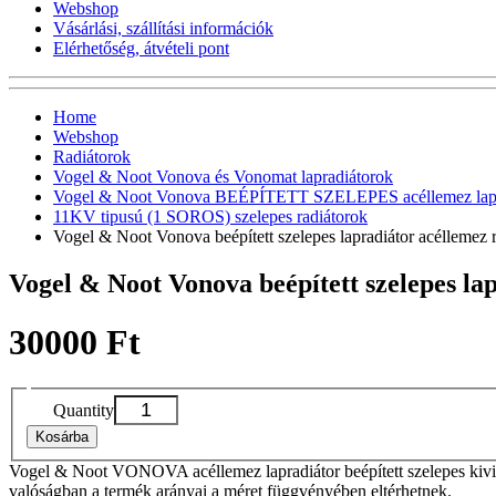
Webshop
Vásárlási, szállítási információk
Elérhetőség, átvételi pont
Home
Webshop
Radiátorok
Vogel & Noot Vonova és Vonomat lapradiátorok
Vogel & Noot Vonova BEÉPÍTETT SZELEPES acéllemez lapr
11KV tipusú (1 SOROS) szelepes radiátorok
Vogel & Noot Vonova beépített szelepes lapradiátor acéllem
Vogel & Noot Vonova beépített szelepes l
30000 Ft
Quantity
Kosárba
Vogel & Noot VONOVA acéllemez lapradiátor beépített szelepes kivit
valóságban a termék arányai a méret függvényében eltérhetnek.