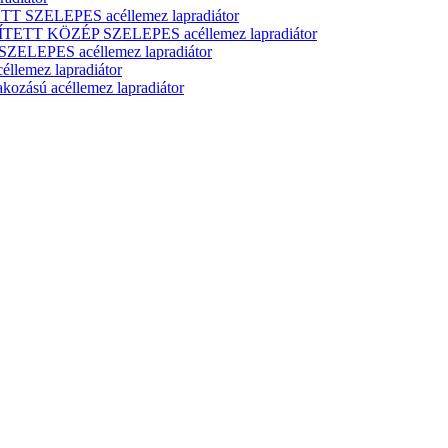
T SZELEPES acéllemez lapradiátor
ÍTETT KÖZÉP SZELEPES acéllemez lapradiátor
ELEPES acéllemez lapradiátor
lemez lapradiátor
zású acéllemez lapradiátor