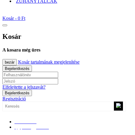
ZUHANYTÁLCÁK
Kosár -
0 Ft
Kosár
A kosara még üres
Kosár tartalmának megjelenítése
bezár
Bejelentkezés
Elfelejtette a jelszavát?
Bejelentkezés
Regisztráció
0670/365-7619
epgepoutlet@gmail.com