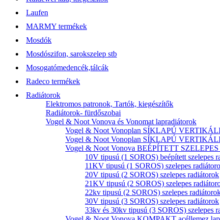
Laufen
MARMY termékek
Mosdók
Mosdószifon, sarokszelep stb
Mosogatómedencék,tálcák
Radeco termékek
Radiátorok
Elektromos patronok, Tartók, kiegészítők
Radiátorok- fürdőszobai
Vogel & Noot Vonova és Vonomat lapradiátorok
Vogel & Noot Vonoplan SÍKLAPÚ VERTIKÁLIS k
Vogel & Noot Vonoplan SÍKLAPÚ VERTIKÁLIS kö
Vogel & Noot Vonova BEÉPÍTETT SZELEPES acé
10V tipusú (1 SOROS) beépített szelepes r
11KV tipusú (1 SOROS) szelepes radiátor
20V tipusú (2 SOROS) szelepes radiátorok
21KV tipusú (2 SOROS) szelepes radiátor
22kv tipusú (2 SOROS) szelepes radiátoro
30V tipusú (3 SOROS) szelepes radiátorok
33kv és 30kv tipusú (3 SOROS) szelepes r
Vogel & Noot Vonova KOMPAKT acéllemez lapr