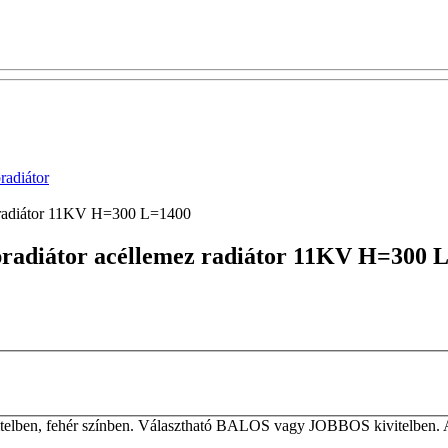
adiátor
ez radiátor 11KV H=300 L=1400
apradiátor acéllemez radiátor 11KV H=300 
elben, fehér színben. Választható BALOS vagy JOBBOS kivitelben. A ta