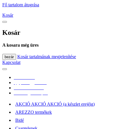
Fő tartalom átugrása
Kosár
Kosár
A kosara még üres
Kosár tartalmának megjelenítése
bezár
Kapcsolat
0670/365-7619
epgepoutlet@gmail.com
Vásárlási információk
Elérhetőség, átvételi pont
AKCIÓ AKCIÓ AKCIÓ (a készlet erejéig)
AREZZO termékek
Bidé
Csaptelepek