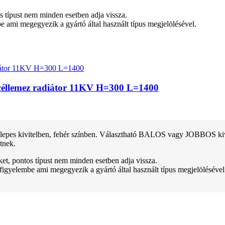
tos típust nem minden esetben adja vissza.
be ami megegyezik a gyártó által használt típus megjelölésével.
 acéllemez radiátor 11KV H=300 L=1400
pes kivitelben, fehér színben. Választható BALOS vagy JOBBOS kivitel
tnek.
teket, pontos típust nem minden esetben adja vissza.
 figyelembe ami megegyezik a gyártó által használt típus megjelölésével