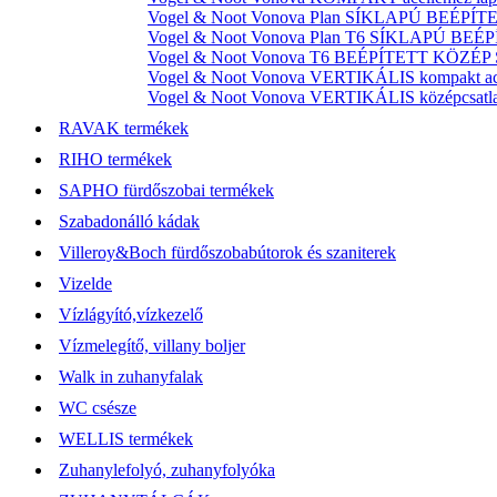
Vogel & Noot Vonova Plan SÍKLAPÚ BEÉPÍTET
Vogel & Noot Vonova Plan T6 SÍKLAPÚ BEÉP
Vogel & Noot Vonova T6 BEÉPÍTETT KÖZÉP SZ
Vogel & Noot Vonova VERTIKÁLIS kompakt acél
Vogel & Noot Vonova VERTIKÁLIS középcsatlako
RAVAK termékek
RIHO termékek
SAPHO fürdőszobai termékek
Szabadonálló kádak
Villeroy&Boch fürdőszobabútorok és szaniterek
Vizelde
Vízlágyító,vízkezelő
Vízmelegítő, villany boljer
Walk in zuhanyfalak
WC csésze
WELLIS termékek
Zuhanylefolyó, zuhanyfolyóka