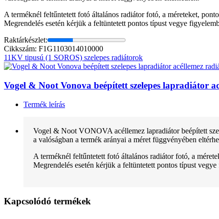
A terméknél feltűntetett fotó általános radiátor fotó, a méreteket, pon
Megrendelés esetén kérjük a feltüntetett pontos típust vegye figyelem
Raktárkészlet:
Cikkszám: F1G1103014010000
11KV tipusú (1 SOROS) szelepes radiátorok
Vogel & Noot Vonova beépített szelepes lapradiátor
Termék leírás
Vogel & Noot VONOVA acéllemez lapradiátor beépített szele
a valóságban a termék arányai a méret függvényében eltérhe
A terméknél feltűntetett fotó általános radiátor fotó, a mére
Megrendelés esetén kérjük a feltüntetett pontos típust vegye
Kapcsolódó termékek