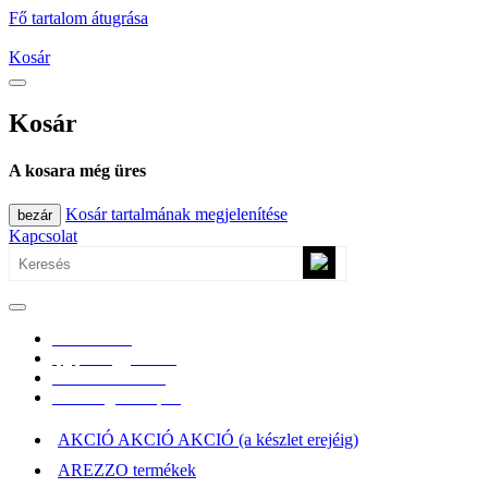
Fő tartalom átugrása
Kosár
Kosár
A kosara még üres
Kosár tartalmának megjelenítése
bezár
Kapcsolat
0670/365-7619
epgepoutlet@gmail.com
Vásárlási információk
Elérhetőség, átvételi pont
AKCIÓ AKCIÓ AKCIÓ (a készlet erejéig)
AREZZO termékek