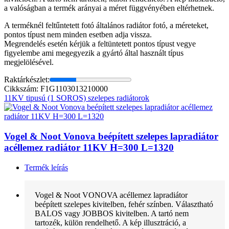
a valóságban a termék arányai a méret függvényében eltérhetnek.
A terméknél feltűntetett fotó általános radiátor fotó, a méreteket,
pontos típust nem minden esetben adja vissza.
Megrendelés esetén kérjük a feltüntetett pontos típust vegye
figyelembe ami megegyezik a gyártó által használt típus
megjelölésével.
Raktárkészlet:
Cikkszám: F1G1103013210000
11KV tipusú (1 SOROS) szelepes radiátorok
Vogel & Noot Vonova beépített szelepes lapradiátor
acéllemez radiátor 11KV H=300 L=1320
Termék leírás
Vogel & Noot VONOVA acéllemez lapradiátor
beépített szelepes kivitelben, fehér színben. Választható
BALOS vagy JOBBOS kivitelben. A tartó nem
tartozék, külön rendelhető. A kép illusztráció, a