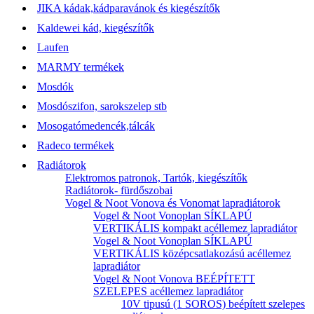
JIKA kádak,kádparavánok és kiegészítők
Kaldewei kád, kiegészítők
Laufen
MARMY termékek
Mosdók
Mosdószifon, sarokszelep stb
Mosogatómedencék,tálcák
Radeco termékek
Radiátorok
Elektromos patronok, Tartók, kiegészítők
Radiátorok- fürdőszobai
Vogel & Noot Vonova és Vonomat lapradiátorok
Vogel & Noot Vonoplan SÍKLAPÚ
VERTIKÁLIS kompakt acéllemez lapradiátor
Vogel & Noot Vonoplan SÍKLAPÚ
VERTIKÁLIS középcsatlakozású acéllemez
lapradiátor
Vogel & Noot Vonova BEÉPÍTETT
SZELEPES acéllemez lapradiátor
10V tipusú (1 SOROS) beépített szelepes