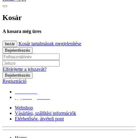
Kosár
A kosara még üres
Kosár tartalmának megjelenítése
bezár
Bejelentkezés
Elfelejtette a jelszavát?
Bejelentkezés
Regisztráció
0670/365-7619
epgepoutlet@gmail.com
Webshop
Vásárlási, szállítási információk
Elérhetőség, átvételi pont
Home