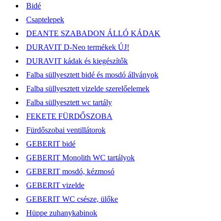
Bidé
Csaptelepek
DEANTE SZABADON ÁLLÓ KÁDAK
DURAVIT D-Neo termékek ÚJ!
DURAVIT kádak és kiegészítők
Falba süllyesztett bidé és mosdó állványok
Falba süllyesztett vizelde szerelőelemek
Falba süllyesztett wc tartály
FEKETE FÜRDŐSZOBA
Fürdőszobai ventillátorok
GEBERIT bidé
GEBERIT Monolith WC tartályok
GEBERIT mosdó, kézmosó
GEBERIT vizelde
GEBERIT WC csésze, ülőke
Hüppe zuhanykabinok