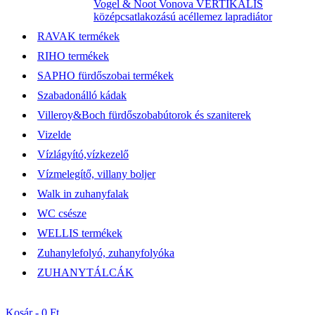
Vogel & Noot Vonova VERTIKÁLIS
középcsatlakozású acéllemez lapradiátor
RAVAK termékek
RIHO termékek
SAPHO fürdőszobai termékek
Szabadonálló kádak
Villeroy&Boch fürdőszobabútorok és szaniterek
Vizelde
Vízlágyító,vízkezelő
Vízmelegítő, villany boljer
Walk in zuhanyfalak
WC csésze
WELLIS termékek
Zuhanylefolyó, zuhanyfolyóka
ZUHANYTÁLCÁK
Kosár -
0 Ft