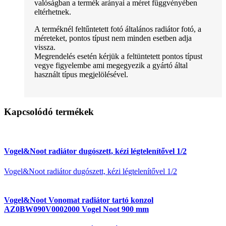
valóságban a termék arányai a méret függvényében
eltérhetnek.
A terméknél feltűntetett fotó általános radiátor fotó, a
méreteket, pontos típust nem minden esetben adja
vissza.
Megrendelés esetén kérjük a feltüntetett pontos típust
vegye figyelembe ami megegyezik a gyártó által
használt típus megjelölésével.
Kapcsolódó termékek
Vogel&Noot radiátor dugószett, kézi légtelenítővel 1/2
Vogel&Noot radiátor dugószett, kézi légtelenítővel 1/2
Vogel&Noot Vonomat radiátor tartó konzol
AZ0BW090V0002000 Vogel Noot 900 mm