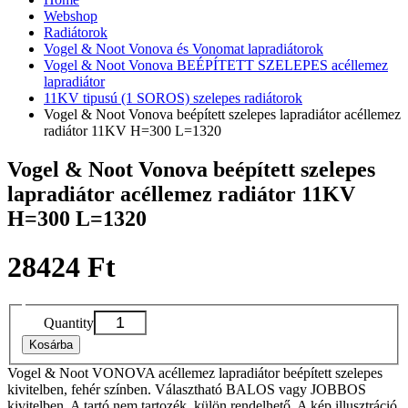
Webshop
Radiátorok
Vogel & Noot Vonova és Vonomat lapradiátorok
Vogel & Noot Vonova BEÉPÍTETT SZELEPES acéllemez
lapradiátor
11KV tipusú (1 SOROS) szelepes radiátorok
Vogel & Noot Vonova beépített szelepes lapradiátor acéllemez
radiátor 11KV H=300 L=1320
Vogel & Noot Vonova beépített szelepes
lapradiátor acéllemez radiátor 11KV
H=300 L=1320
28424 Ft
Quantity
Kosárba
Vogel & Noot VONOVA acéllemez lapradiátor beépített szelepes
kivitelben, fehér színben. Választható BALOS vagy JOBBOS
kivitelben. A tartó nem tartozék, külön rendelhető. A kép illusztráció,