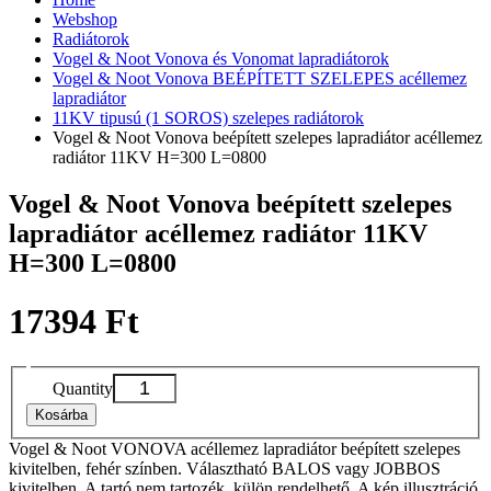
Webshop
Radiátorok
Vogel & Noot Vonova és Vonomat lapradiátorok
Vogel & Noot Vonova BEÉPÍTETT SZELEPES acéllemez
lapradiátor
11KV tipusú (1 SOROS) szelepes radiátorok
Vogel & Noot Vonova beépített szelepes lapradiátor acéllemez
radiátor 11KV H=300 L=0800
Vogel & Noot Vonova beépített szelepes
lapradiátor acéllemez radiátor 11KV
H=300 L=0800
17394 Ft
Quantity
Kosárba
Vogel & Noot VONOVA acéllemez lapradiátor beépített szelepes
kivitelben, fehér színben. Választható BALOS vagy JOBBOS
kivitelben. A tartó nem tartozék, külön rendelhető. A kép illusztráció,