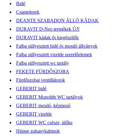
Bidé
Csaptelepek
DEANTE SZABADON ÁLLÓ KÁDAK
DURAVIT D-Neo termékek ÚJ!
DURAVIT kádak és kiegészítők
Falba süllyesztett bidé és mosdó állványok
Falba süllyesztett vizelde szerelőelemek
Falba süllyesztett wc tartály
FEKETE FÜRDŐSZOBA
Fürdőszobai ventillátorok
GEBERIT bidé
GEBERIT Monolith WC tartályok
GEBERIT mosdó, kézmosó
GEBERIT vizelde
GEBERIT WC csésze, ülőke
Hüppe zuhanykabinok