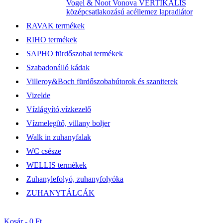
Vogel & Noot Vonova VERTIKÁLIS
középcsatlakozású acéllemez lapradiátor
RAVAK termékek
RIHO termékek
SAPHO fürdőszobai termékek
Szabadonálló kádak
Villeroy&Boch fürdőszobabútorok és szaniterek
Vizelde
Vízlágyító,vízkezelő
Vízmelegítő, villany boljer
Walk in zuhanyfalak
WC csésze
WELLIS termékek
Zuhanylefolyó, zuhanyfolyóka
ZUHANYTÁLCÁK
Kosár -
0 Ft