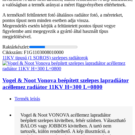
a valóságban a termék arányai a méret függvényében eltérhetnek.
A terméknél feltűntetett fotó általános radiátor fotó, a méreteket,
pontos típust nem minden esetben adja vissza.
Megrendelés esetén kérjük a feltüntetett pontos típust vegye
figyelembe ami megegyezik a gyártó által használt típus
megjelölésével.
Raktárkészlet:
Cikkszám: F1G1103008010000
11KV tipusú (1 SOROS) szelepes radiátorok
Vogel & Noot Vonova beépített szelepes lapradiátor
acéllemez radiátor 11KV H=300 L=0800
Termék leírás
Vogel & Noot VONOVA acéllemez lapradiátor
beépített szelepes kivitelben, fehér színben. Választható
BALOS vagy JOBBOS kivitelben. A tartó nem
tartozék, külön rendelhető. A kép illusztráció, a