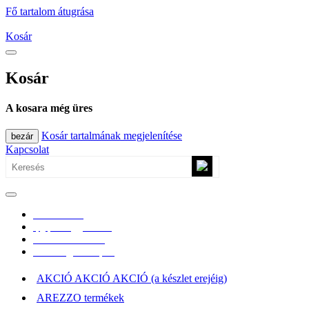
Fő tartalom átugrása
Kosár
Kosár
A kosara még üres
Kosár tartalmának megjelenítése
bezár
Kapcsolat
0670/365-7619
epgepoutlet@gmail.com
Vásárlási információk
Elérhetőség, átvételi pont
AKCIÓ AKCIÓ AKCIÓ (a készlet erejéig)
AREZZO termékek