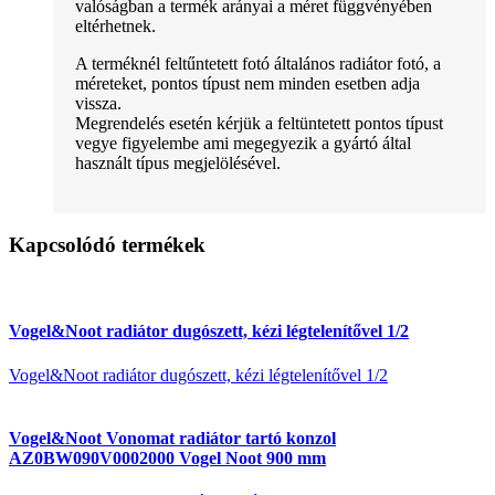
valóságban a termék arányai a méret függvényében
eltérhetnek.
A terméknél feltűntetett fotó általános radiátor fotó, a
méreteket, pontos típust nem minden esetben adja
vissza.
Megrendelés esetén kérjük a feltüntetett pontos típust
vegye figyelembe ami megegyezik a gyártó által
használt típus megjelölésével.
Kapcsolódó termékek
Vogel&Noot radiátor dugószett, kézi légtelenítővel 1/2
Vogel&Noot radiátor dugószett, kézi légtelenítővel 1/2
Vogel&Noot Vonomat radiátor tartó konzol
AZ0BW090V0002000 Vogel Noot 900 mm