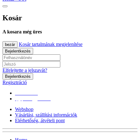
Kosár
A kosara még üres
Kosár tartalmának megjelenítése
bezár
Bejelentkezés
Elfelejtette a jelszavát?
Bejelentkezés
Regisztráció
0670/365-7619
epgepoutlet@gmail.com
Webshop
Vásárlási, szállítási információk
Elérhetőség, átvételi pont
Home