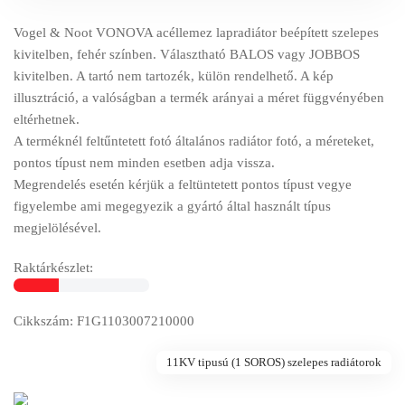
Vogel & Noot VONOVA acéllemez lapradiátor beépített szelepes
kivitelben, fehér színben. Választható BALOS vagy JOBBOS
kivitelben. A tartó nem tartozék, külön rendelhető. A kép
illusztráció, a valóságban a termék arányai a méret függvényében
eltérhetnek.
A terméknél feltűntetett fotó általános radiátor fotó, a méreteket,
pontos típust nem minden esetben adja vissza.
Megrendelés esetén kérjük a feltüntetett pontos típust vegye
figyelembe ami megegyezik a gyártó által használt típus
megjelölésével.
Raktárkészlet:
Cikkszám: F1G1103007210000
11KV tipusú (1 SOROS) szelepes radiátorok