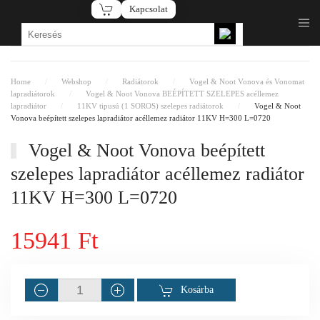
Kapcsolat
Fő tartalom átugrása
Home
Webshop
Radiátorok
Vogel & Noot Vonova és Vonomat
lapradiátorok
Vogel & Noot Vonova BEÉPÍTETT SZELEPES acéllemez
lapradiátor
11KV tipusú (1 SOROS) szelepes radiátorok
Vogel & Noot
Vonova beépített szelepes lapradiátor acéllemez radiátor 11KV H=300 L=0720
Vogel & Noot Vonova beépített
szelepes lapradiátor acéllemez radiátor
11KV H=300 L=0720
15941 Ft
Kosárba