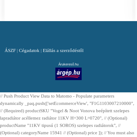
ÁSZF
|
Cégadatok
|
Elállás a szerződéstől
Árukereső.hu
// Push Product View Data to Matomo - Populate parameters
dynamically _paq.push(['setEcommerceView', "F1G1103007210000",
// (Required) productSKU "Vogel & Noot Vonova beépített szelepes
lapradiátor acéllemez radiátor 11KV H=300 L=0720", // (Optional)
productName "11KV tipusú (1 SOROS) szelepes radiátorok", //
(Optional) categoryName 15941 // (Optional) price ]); // You must also