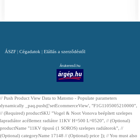
ÁSZF
|
Cégadatok
|
Elállás a szerződéstől
Árukereső.hu
// Push Product View Data to Matomo - Populate parameters
dynamically _paq.push(['setEcommerceView', "F1G1105005210000",
// (Required) productSKU "Vogel & Noot Vonova beépített szelepes
lapradiátor acéllemez radiátor 11KV H=500 L=0520", // (Optional)
productName "11KV tipusú (1 SOROS) szelepes radiátorok", //
(Optional) categoryName 17148 // (Optional) price ]); // You must also