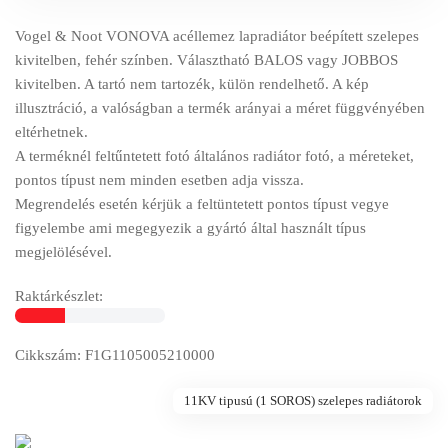
Vogel & Noot VONOVA acéllemez lapradiátor beépített szelepes
kivitelben, fehér színben. Választható BALOS vagy JOBBOS
kivitelben. A tartó nem tartozék, külön rendelhető. A kép
illusztráció, a valóságban a termék arányai a méret függvényében
eltérhetnek.
A terméknél feltűntetett fotó általános radiátor fotó, a méreteket,
pontos típust nem minden esetben adja vissza.
Megrendelés esetén kérjük a feltüntetett pontos típust vegye
figyelembe ami megegyezik a gyártó által használt típus
megjelölésével.
Raktárkészlet:
Cikkszám: F1G1105005210000
11KV tipusú (1 SOROS) szelepes radiátorok