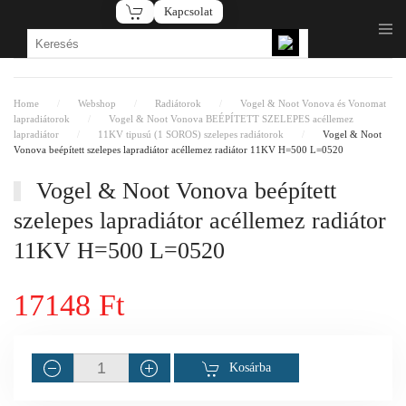
Kapcsolat
Fő tartalom átugrása
Home
Webshop
Radiátorok
Vogel & Noot Vonova és Vonomat
lapradiátorok
Vogel & Noot Vonova BEÉPÍTETT SZELEPES acéllemez
lapradiátor
11KV tipusú (1 SOROS) szelepes radiátorok
Vogel & Noot
Vonova beépített szelepes lapradiátor acéllemez radiátor 11KV H=500 L=0520
Vogel & Noot Vonova beépített
szelepes lapradiátor acéllemez radiátor
11KV H=500 L=0520
17148 Ft
Kosárba