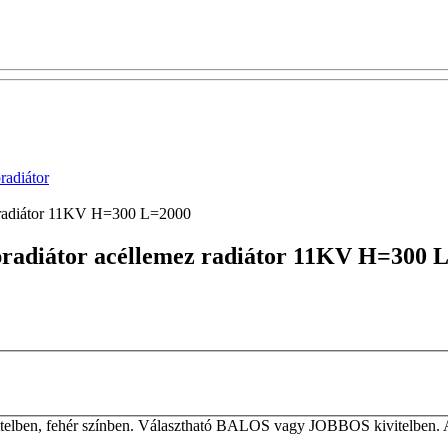
adiátor
ez radiátor 11KV H=300 L=2000
apradiátor acéllemez radiátor 11KV H=300 
elben, fehér színben. Választható BALOS vagy JOBBOS kivitelben. A ta