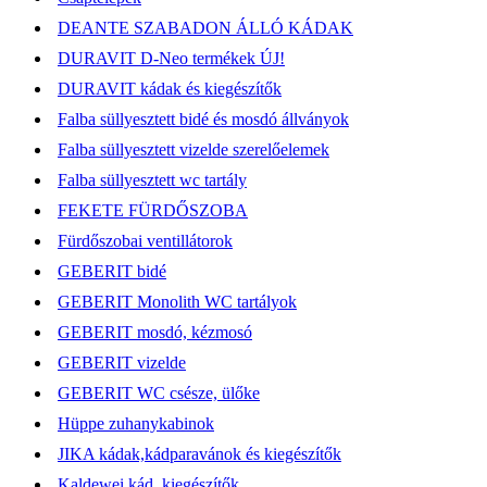
DEANTE SZABADON ÁLLÓ KÁDAK
DURAVIT D-Neo termékek ÚJ!
DURAVIT kádak és kiegészítők
Falba süllyesztett bidé és mosdó állványok
Falba süllyesztett vizelde szerelőelemek
Falba süllyesztett wc tartály
FEKETE FÜRDŐSZOBA
Fürdőszobai ventillátorok
GEBERIT bidé
GEBERIT Monolith WC tartályok
GEBERIT mosdó, kézmosó
GEBERIT vizelde
GEBERIT WC csésze, ülőke
Hüppe zuhanykabinok
JIKA kádak,kádparavánok és kiegészítők
Kaldewei kád, kiegészítők