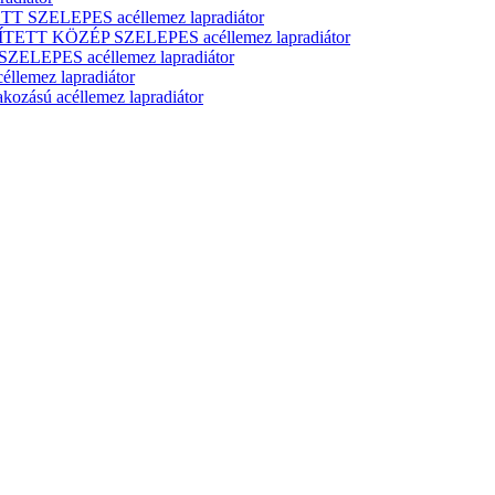
T SZELEPES acéllemez lapradiátor
ÍTETT KÖZÉP SZELEPES acéllemez lapradiátor
ELEPES acéllemez lapradiátor
lemez lapradiátor
zású acéllemez lapradiátor