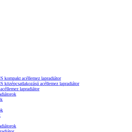
ompakt acéllemez lapradiátor
zépcsatlakozású acéllemez lapradiátor
llemez lapradiátor
adiátorok
ok
ok
k
adiátorok
adiátor