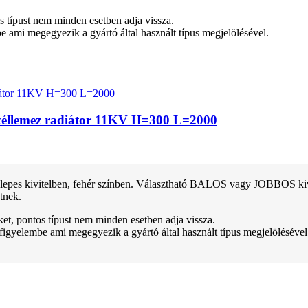
tos típust nem minden esetben adja vissza.
be ami megegyezik a gyártó által használt típus megjelölésével.
 acéllemez radiátor 11KV H=300 L=2000
pes kivitelben, fehér színben. Választható BALOS vagy JOBBOS kivitel
tnek.
teket, pontos típust nem minden esetben adja vissza.
 figyelembe ami megegyezik a gyártó által használt típus megjelölésével