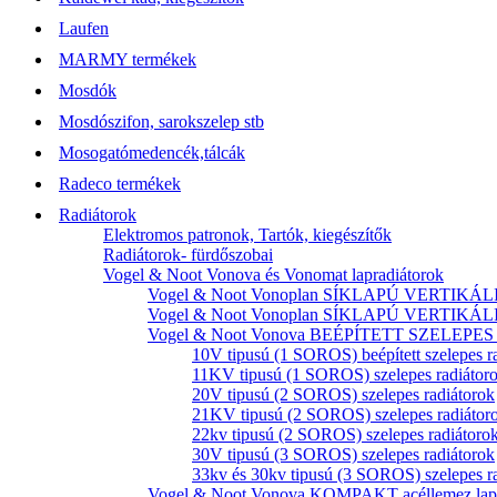
Laufen
MARMY termékek
Mosdók
Mosdószifon, sarokszelep stb
Mosogatómedencék,tálcák
Radeco termékek
Radiátorok
Elektromos patronok, Tartók, kiegészítők
Radiátorok- fürdőszobai
Vogel & Noot Vonova és Vonomat lapradiátorok
Vogel & Noot Vonoplan SÍKLAPÚ VERTIKÁLIS k
Vogel & Noot Vonoplan SÍKLAPÚ VERTIKÁLIS kö
Vogel & Noot Vonova BEÉPÍTETT SZELEPES acé
10V tipusú (1 SOROS) beépített szelepes r
11KV tipusú (1 SOROS) szelepes radiátor
20V tipusú (2 SOROS) szelepes radiátorok
21KV tipusú (2 SOROS) szelepes radiátor
22kv tipusú (2 SOROS) szelepes radiátoro
30V tipusú (3 SOROS) szelepes radiátorok
33kv és 30kv tipusú (3 SOROS) szelepes r
Vogel & Noot Vonova KOMPAKT acéllemez lapr