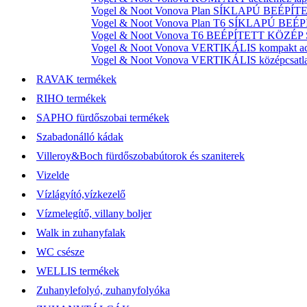
Vogel & Noot Vonova Plan SÍKLAPÚ BEÉPÍTET
Vogel & Noot Vonova Plan T6 SÍKLAPÚ BEÉP
Vogel & Noot Vonova T6 BEÉPÍTETT KÖZÉP SZ
Vogel & Noot Vonova VERTIKÁLIS kompakt acél
Vogel & Noot Vonova VERTIKÁLIS középcsatlako
RAVAK termékek
RIHO termékek
SAPHO fürdőszobai termékek
Szabadonálló kádak
Villeroy&Boch fürdőszobabútorok és szaniterek
Vizelde
Vízlágyító,vízkezelő
Vízmelegítő, villany boljer
Walk in zuhanyfalak
WC csésze
WELLIS termékek
Zuhanylefolyó, zuhanyfolyóka