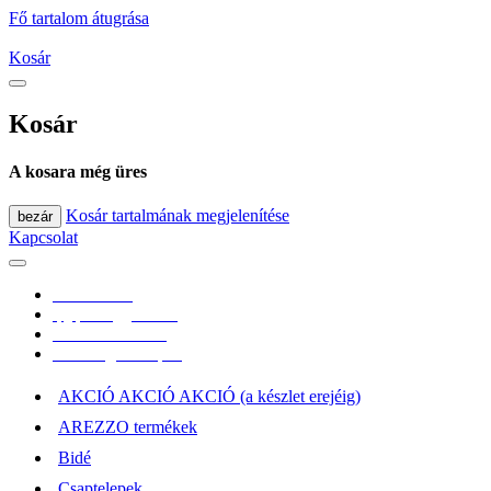
Fő tartalom átugrása
Kosár
Kosár
A kosara még üres
Kosár tartalmának megjelenítése
bezár
Kapcsolat
0670/365-7619
epgepoutlet@gmail.com
Vásárlási információk
Elérhetőség, átvételi pont
AKCIÓ AKCIÓ AKCIÓ (a készlet erejéig)
AREZZO termékek
Bidé
Csaptelepek