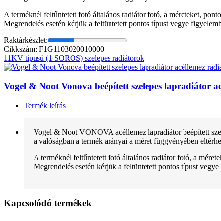
A terméknél feltűntetett fotó általános radiátor fotó, a méreteket, pon
Megrendelés esetén kérjük a feltüntetett pontos típust vegye figyelem
Raktárkészlet:
Cikkszám: F1G1103020010000
11KV tipusú (1 SOROS) szelepes radiátorok
Vogel & Noot Vonova beépített szelepes lapradiátor
Termék leírás
Vogel & Noot VONOVA acéllemez lapradiátor beépített szele
a valóságban a termék arányai a méret függvényében eltérhe
A terméknél feltűntetett fotó általános radiátor fotó, a mére
Megrendelés esetén kérjük a feltüntetett pontos típust vegye
Kapcsolódó termékek