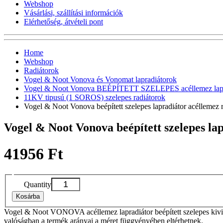
Webshop
Vásárlási, szállítási információk
Elérhetőség, átvételi pont
Home
Webshop
Radiátorok
Vogel & Noot Vonova és Vonomat lapradiátorok
Vogel & Noot Vonova BEÉPÍTETT SZELEPES acéllemez lapr
11KV tipusú (1 SOROS) szelepes radiátorok
Vogel & Noot Vonova beépített szelepes lapradiátor acéllem
Vogel & Noot Vonova beépített szelepes l
41956 Ft
Quantity
Kosárba
Vogel & Noot VONOVA acéllemez lapradiátor beépített szelepes kivit
valóságban a termék arányai a méret függvényében eltérhetnek.