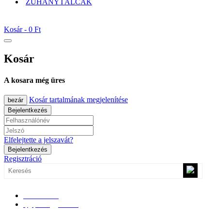
ZUHANYTÁLCÁK
Kosár -
0 Ft
Kosár
A kosara még üres
Kosár tartalmának megjelenítése
bezár
Bejelentkezés
Elfelejtette a jelszavát?
Bejelentkezés
Regisztráció
0670/365-7619
epgepoutlet@gmail.com