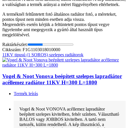
a valóságban a termék arányai a méret függvényében eltérhetnek.
A terméknél feltűntetett fotó általános radiátor fotó, a méreteket,
pontos típust nem minden esetben adja vissza.
Megrendelés esetén kérjük a feltüntetett pontos típust vegye
figyelembe ami megegyezik a gyártó által használt típus
megjelölésével.
Raktárkészlet:
Cikkszám: F1G1103018010000
11KV tipusú (1 SOROS) szelepes radiátorok
Vogel & Noot Vonova beépített szelepes lapradiátor
acéllemez radiátor 11KV H=300 L=1800
Termék leírás
Vogel & Noot VONOVA acéllemez lapradiátor
beépített szelepes kivitelben, fehér színben. Választható
BALOS vagy JOBBOS kivitelben. A tartó nem
tartozék, külön rendelhető. A kép illusztráció, a