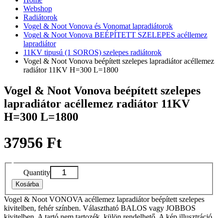
Webshop
Radiátorok
Vogel & Noot Vonova és Vonomat lapradiátorok
Vogel & Noot Vonova BEÉPÍTETT SZELEPES acéllemez
lapradiátor
11KV tipusú (1 SOROS) szelepes radiátorok
Vogel & Noot Vonova beépített szelepes lapradiátor acéllemez
radiátor 11KV H=300 L=1800
Vogel & Noot Vonova beépített szelepes
lapradiátor acéllemez radiátor 11KV
H=300 L=1800
37956 Ft
Quantity
Kosárba
Vogel & Noot VONOVA acéllemez lapradiátor beépített szelepes
kivitelben, fehér színben. Választható BALOS vagy JOBBOS
kivitelben. A tartó nem tartozék, külön rendelhető. A kép illusztráció,