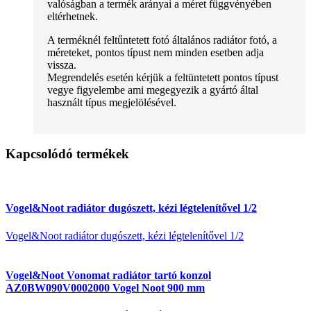
valóságban a termék arányai a méret függvényében
eltérhetnek.
A terméknél feltűntetett fotó általános radiátor fotó, a
méreteket, pontos típust nem minden esetben adja
vissza.
Megrendelés esetén kérjük a feltüntetett pontos típust
vegye figyelembe ami megegyezik a gyártó által
használt típus megjelölésével.
Kapcsolódó termékek
Vogel&Noot radiátor dugószett, kézi légtelenítővel 1/2
Vogel&Noot radiátor dugószett, kézi légtelenítővel 1/2
Vogel&Noot Vonomat radiátor tartó konzol
AZ0BW090V0002000 Vogel Noot 900 mm