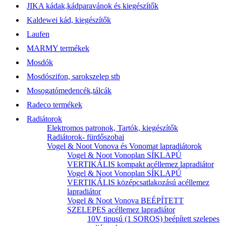
JIKA kádak,kádparavánok és kiegészítők
Kaldewei kád, kiegészítők
Laufen
MARMY termékek
Mosdók
Mosdószifon, sarokszelep stb
Mosogatómedencék,tálcák
Radeco termékek
Radiátorok
Elektromos patronok, Tartók, kiegészítők
Radiátorok- fürdőszobai
Vogel & Noot Vonova és Vonomat lapradiátorok
Vogel & Noot Vonoplan SÍKLAPÚ
VERTIKÁLIS kompakt acéllemez lapradiátor
Vogel & Noot Vonoplan SÍKLAPÚ
VERTIKÁLIS középcsatlakozású acéllemez
lapradiátor
Vogel & Noot Vonova BEÉPÍTETT
SZELEPES acéllemez lapradiátor
10V tipusú (1 SOROS) beépített szelepes