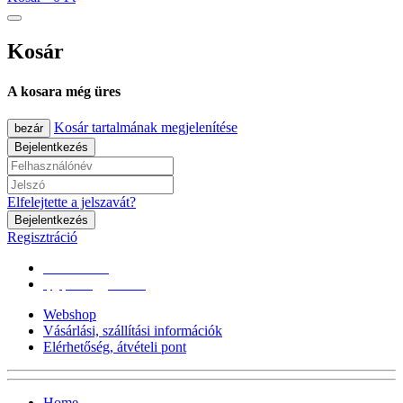
Kosár
A kosara még üres
Kosár tartalmának megjelenítése
bezár
Bejelentkezés
Elfelejtette a jelszavát?
Bejelentkezés
Regisztráció
0670/365-7619
epgepoutlet@gmail.com
Webshop
Vásárlási, szállítási információk
Elérhetőség, átvételi pont
Home