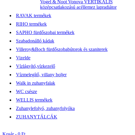
Vogel & Noot Vonova VERTIKÁLIS
középcsatlakozású acéllemez lapradiátor
RAVAK termékek
RIHO termékek
SAPHO fürdőszobai termékek
Szabadonálló kádak
Villeroy&Boch fürdőszobabútorok és szaniterek
Vizelde
Vízlágyító,vízkezelő
Vízmelegítő, villany boljer
Walk in zuhanyfalak
WC csésze
WELLIS termékek
Zuhanylefolyó, zuhanyfolyóka
ZUHANYTÁLCÁK
Kosár -
0 Ft