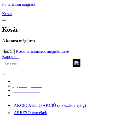
Fő tartalom átugrása
Kosár
Kosár
A kosara még üres
Kosár tartalmának megjelenítése
bezár
Kapcsolat
0670/365-7619
epgepoutlet@gmail.com
Vásárlási információk
Elérhetőség, átvételi pont
AKCIÓ AKCIÓ AKCIÓ (a készlet erejéig)
AREZZO termékek