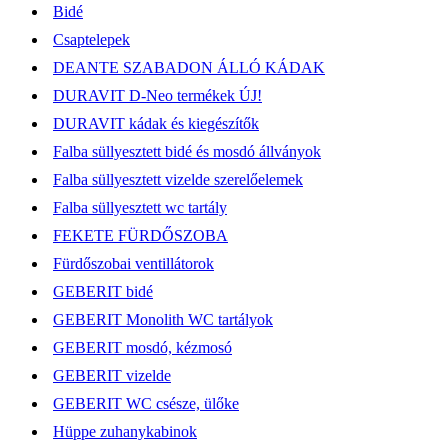
Bidé
Csaptelepek
DEANTE SZABADON ÁLLÓ KÁDAK
DURAVIT D-Neo termékek ÚJ!
DURAVIT kádak és kiegészítők
Falba süllyesztett bidé és mosdó állványok
Falba süllyesztett vizelde szerelőelemek
Falba süllyesztett wc tartály
FEKETE FÜRDŐSZOBA
Fürdőszobai ventillátorok
GEBERIT bidé
GEBERIT Monolith WC tartályok
GEBERIT mosdó, kézmosó
GEBERIT vizelde
GEBERIT WC csésze, ülőke
Hüppe zuhanykabinok