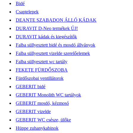
Bidé
Csaptelepek
DEANTE SZABADON ÁLLÓ KÁDAK
DURAVIT D-Neo termékek ÚJ!
DURAVIT kádak és kiegészítők
Falba süllyesztett bidé és mosdó állványok
Falba süllyesztett vizelde szerelőelemek
Falba süllyesztett wc tartály
FEKETE FÜRDŐSZOBA
Fürdőszobai ventillátorok
GEBERIT bidé
GEBERIT Monolith WC tartályok
GEBERIT mosdó, kézmosó
GEBERIT vizelde
GEBERIT WC csésze, ülőke
Hüppe zuhanykabinok