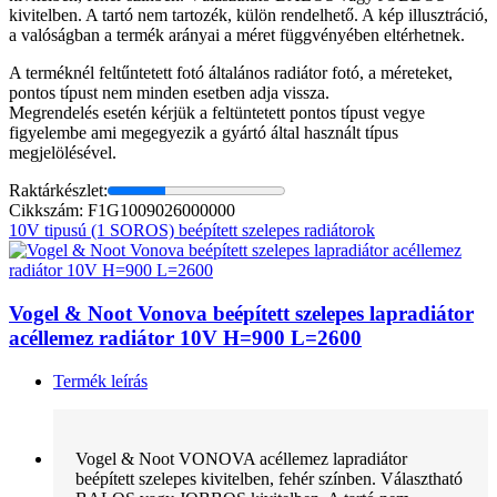
kivitelben. A tartó nem tartozék, külön rendelhető. A kép illusztráció,
a valóságban a termék arányai a méret függvényében eltérhetnek.
A terméknél feltűntetett fotó általános radiátor fotó, a méreteket,
pontos típust nem minden esetben adja vissza.
Megrendelés esetén kérjük a feltüntetett pontos típust vegye
figyelembe ami megegyezik a gyártó által használt típus
megjelölésével.
Raktárkészlet:
Cikkszám: F1G1009026000000
10V tipusú (1 SOROS) beépített szelepes radiátorok
Vogel & Noot Vonova beépített szelepes lapradiátor
acéllemez radiátor 10V H=900 L=2600
Termék leírás
Vogel & Noot VONOVA acéllemez lapradiátor
beépített szelepes kivitelben, fehér színben. Választható