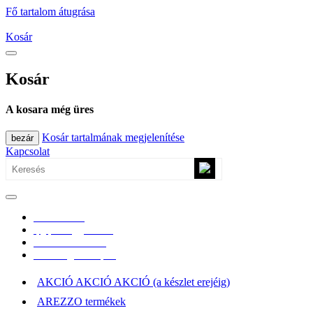
Fő tartalom átugrása
Kosár
Kosár
A kosara még üres
Kosár tartalmának megjelenítése
bezár
Kapcsolat
0670/365-7619
epgepoutlet@gmail.com
Vásárlási információk
Elérhetőség, átvételi pont
AKCIÓ AKCIÓ AKCIÓ (a készlet erejéig)
AREZZO termékek