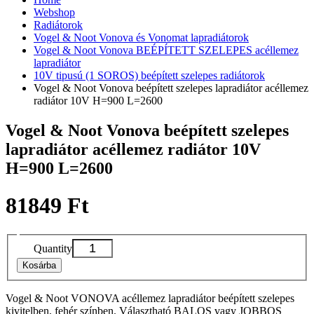
Webshop
Radiátorok
Vogel & Noot Vonova és Vonomat lapradiátorok
Vogel & Noot Vonova BEÉPÍTETT SZELEPES acéllemez
lapradiátor
10V tipusú (1 SOROS) beépített szelepes radiátorok
Vogel & Noot Vonova beépített szelepes lapradiátor acéllemez
radiátor 10V H=900 L=2600
Vogel & Noot Vonova beépített szelepes
lapradiátor acéllemez radiátor 10V
H=900 L=2600
81849 Ft
Quantity
Kosárba
Vogel & Noot VONOVA acéllemez lapradiátor beépített szelepes
kivitelben, fehér színben. Választható BALOS vagy JOBBOS