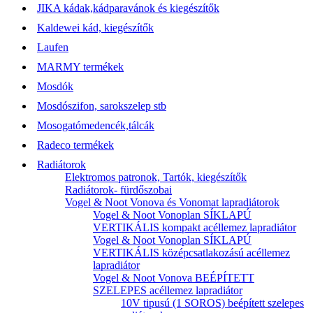
JIKA kádak,kádparavánok és kiegészítők
Kaldewei kád, kiegészítők
Laufen
MARMY termékek
Mosdók
Mosdószifon, sarokszelep stb
Mosogatómedencék,tálcák
Radeco termékek
Radiátorok
Elektromos patronok, Tartók, kiegészítők
Radiátorok- fürdőszobai
Vogel & Noot Vonova és Vonomat lapradiátorok
Vogel & Noot Vonoplan SÍKLAPÚ
VERTIKÁLIS kompakt acéllemez lapradiátor
Vogel & Noot Vonoplan SÍKLAPÚ
VERTIKÁLIS középcsatlakozású acéllemez
lapradiátor
Vogel & Noot Vonova BEÉPÍTETT
SZELEPES acéllemez lapradiátor
10V tipusú (1 SOROS) beépített szelepes