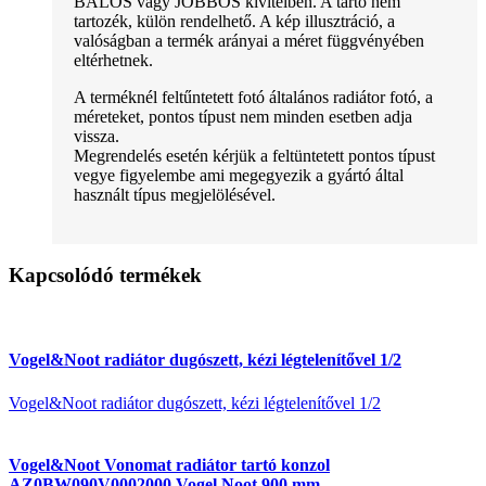
BALOS vagy JOBBOS kivitelben. A tartó nem
tartozék, külön rendelhető. A kép illusztráció, a
valóságban a termék arányai a méret függvényében
eltérhetnek.
A terméknél feltűntetett fotó általános radiátor fotó, a
méreteket, pontos típust nem minden esetben adja
vissza.
Megrendelés esetén kérjük a feltüntetett pontos típust
vegye figyelembe ami megegyezik a gyártó által
használt típus megjelölésével.
Kapcsolódó termékek
Vogel&Noot radiátor dugószett, kézi légtelenítővel 1/2
Vogel&Noot radiátor dugószett, kézi légtelenítővel 1/2
Vogel&Noot Vonomat radiátor tartó konzol
AZ0BW090V0002000 Vogel Noot 900 mm