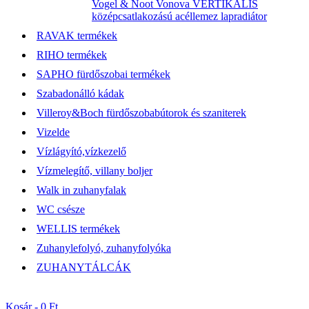
Vogel & Noot Vonova VERTIKÁLIS
középcsatlakozású acéllemez lapradiátor
RAVAK termékek
RIHO termékek
SAPHO fürdőszobai termékek
Szabadonálló kádak
Villeroy&Boch fürdőszobabútorok és szaniterek
Vizelde
Vízlágyító,vízkezelő
Vízmelegítő, villany boljer
Walk in zuhanyfalak
WC csésze
WELLIS termékek
Zuhanylefolyó, zuhanyfolyóka
ZUHANYTÁLCÁK
Kosár -
0 Ft