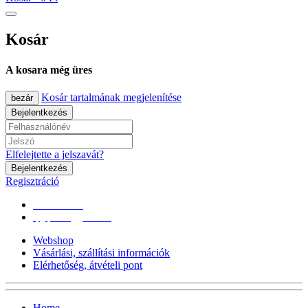
Kosár
A kosara még üres
Kosár tartalmának megjelenítése
bezár
Bejelentkezés
Elfelejtette a jelszavát?
Bejelentkezés
Regisztráció
0670/365-7619
epgepoutlet@gmail.com
Webshop
Vásárlási, szállítási információk
Elérhetőség, átvételi pont
Home