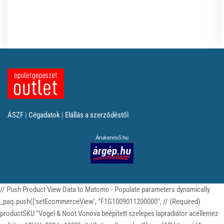
ÁSZF
|
Cégadatok
|
Elállás a szerződéstől
Árukereső.hu
// Push Product View Data to Matomo - Populate parameters dynamically
_paq.push(['setEcommerceView', "F1G1009011200000", // (Required)
productSKU "Vogel & Noot Vonova beépített szelepes lapradiátor acéllemez