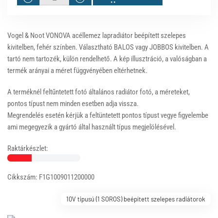
Vogel & Noot VONOVA acéllemez lapradiátor beépített szelepes
kivitelben, fehér színben. Választható BALOS vagy JOBBOS kivitelben. A
tartó nem tartozék, külön rendelhető. A kép illusztráció, a valóságban a
termék arányai a méret függvényében eltérhetnek.
A terméknél feltűntetett fotó általános radiátor fotó, a méreteket,
pontos típust nem minden esetben adja vissza.
Megrendelés esetén kérjük a feltüntetett pontos típust vegye figyelembe
ami megegyezik a gyártó által használt típus megjelölésével.
Raktárkészlet:
Cikkszám: F1G1009011200000
10V tipusú (1 SOROS) beépített szelepes radiátorok