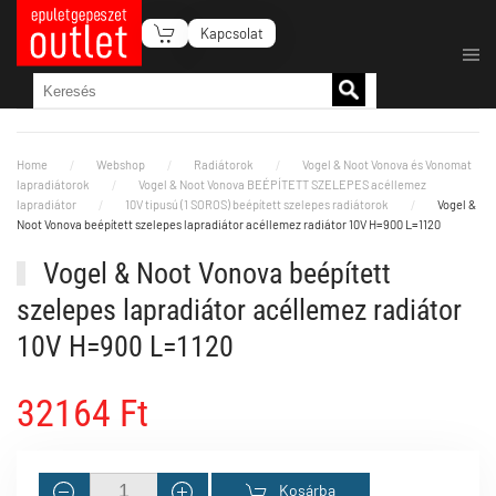
Kapcsolat
Fő tartalom átugrása
Home
Webshop
Radiátorok
Vogel & Noot Vonova és Vonomat
lapradiátorok
Vogel & Noot Vonova BEÉPÍTETT SZELEPES acéllemez
lapradiátor
10V tipusú (1 SOROS) beépített szelepes radiátorok
Vogel &
Noot Vonova beépített szelepes lapradiátor acéllemez radiátor 10V H=900 L=1120
Vogel & Noot Vonova beépített
szelepes lapradiátor acéllemez radiátor
10V H=900 L=1120
32164 Ft
Kosárba