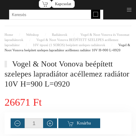
Kapcsolat
Fő tartalom átugrása
Home
Webshop
Radiátorok
Vogel & Noot Vonova és Vonomat
lapradiátorok
Vogel & Noot Vonova BEÉPÍTETT SZELEPES acéllemez
lapradiátor
10V tipusú (1 SOROS) beépített szelepes radiátorok
Vogel &
Noot Vonova beépített szelepes lapradiátor acéllemez radiátor 10V H=900 L=0920
Vogel & Noot Vonova beépített
szelepes lapradiátor acéllemez radiátor
10V H=900 L=0920
26671 Ft
Kosárba