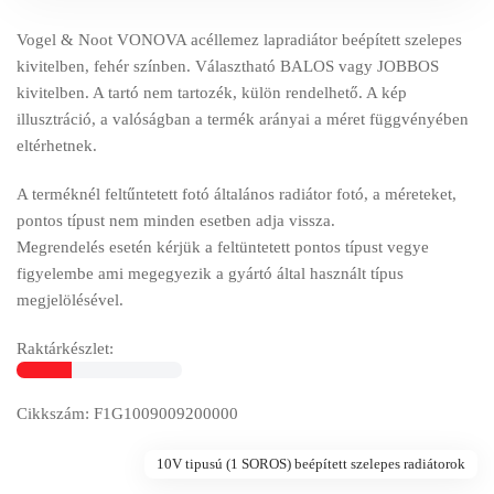
Vogel & Noot VONOVA acéllemez lapradiátor beépített szelepes
kivitelben, fehér színben. Választható BALOS vagy JOBBOS
kivitelben. A tartó nem tartozék, külön rendelhető. A kép
illusztráció, a valóságban a termék arányai a méret függvényében
eltérhetnek.
A terméknél feltűntetett fotó általános radiátor fotó, a méreteket,
pontos típust nem minden esetben adja vissza.
Megrendelés esetén kérjük a feltüntetett pontos típust vegye
figyelembe ami megegyezik a gyártó által használt típus
megjelölésével.
Raktárkészlet:
Cikkszám: F1G1009009200000
10V tipusú (1 SOROS) beépített szelepes radiátorok