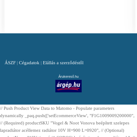
ÁSZF
|
Cégadatok
|
Elállás a szerződéstől
Árukereső.hu
// Push Product View Data to Matomo - Populate parameters
dynamically _paq.push(['setEcommerceView', "F1G1009009200000",
// (Required) productSKU "Vogel & Noot Vonova beépített szelepes
lapradiátor acéllemez radiátor 10V H=900 L=0920", // (Optional)