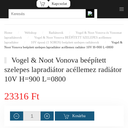
Kapcsolat
Fő tartalom átugrása
Home
Webshop
Radiátorok
Vogel & Noot Vonova és Vonomat
lapradiátorok
Vogel & Noot Vonova BEÉPÍTETT SZELEPES acéllemez
lapradiátor
10V tipusú (1 SOROS) beépített szelepes radiátorok
Vogel &
Noot Vonova beépített szelepes lapradiátor acéllemez radiátor 10V H=900 L=0800
Vogel & Noot Vonova beépített
szelepes lapradiátor acéllemez radiátor
10V H=900 L=0800
23316 Ft
Kosárba