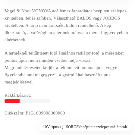
Vogel & Noot VONOVA acéllemez lapradiátor beépített szelepes
kivitelben, fehér színben. Választható BALOS vagy JOBBOS
kivitelben. A tartó nem tartozék, külön rendelhető. A kép
illusztráció, a valóságban a termék arányai a méret függvényében
eltérhetnek.
A terméknél feltűntetett fotó általános radiátor fotó, a méreteket,
pontos típust nem minden esetben adja vissza.
Megrendelés esetén kérjük a feltüntetett pontos típust vegye
figyelembe ami megegyezik a gyártó által használt típus
megjelölésével.
Raktárkészlet:
Cikkszám: F1G1009008000000
10V tipusú (1 SOROS) beépített szelepes radiátorok