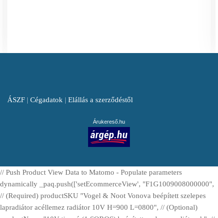
ÁSZF
|
Cégadatok
|
Elállás a szerződéstől
Árukereső.hu
// Push Product View Data to Matomo - Populate parameters
dynamically _paq.push(['setEcommerceView', "F1G1009008000000",
// (Required) productSKU "Vogel & Noot Vonova beépített szelepes
lapradiátor acéllemez radiátor 10V H=900 L=0800", // (Optional)