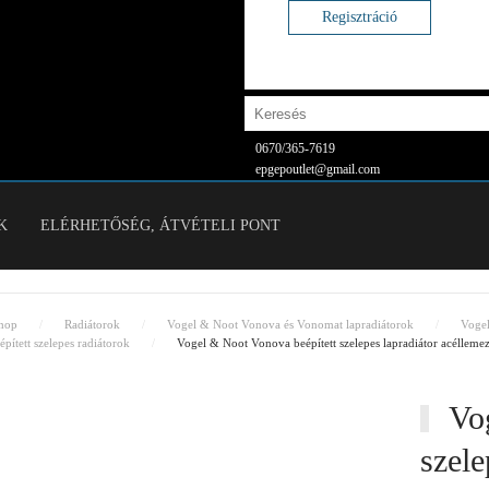
Regisztráció
0670/365-7619
epgepoutlet@gmail.com
K
ELÉRHETŐSÉG, ÁTVÉTELI PONT
hop
Radiátorok
Vogel & Noot Vonova és Vonomat lapradiátorok
Voge
pített szelepes radiátorok
Vogel & Noot Vonova beépített szelepes lapradiátor acéllem
Vog
szele