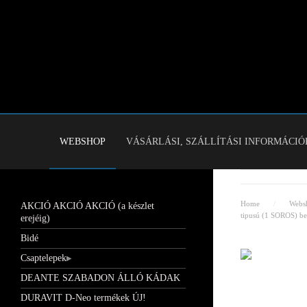
WEBSHOP
VÁSÁRLÁSI, SZÁLLÍTÁSI INFORMÁCIÓ
Home
Webs
AKCIÓ AKCIÓ AKCIÓ (a készlet
tipusú (1 SOROS) beé
erejéig)
Bidé
Csaptelepek
DEANTE SZABADON ÁLLÓ KÁDAK
DURAVIT D-Neo termékek ÚJ!