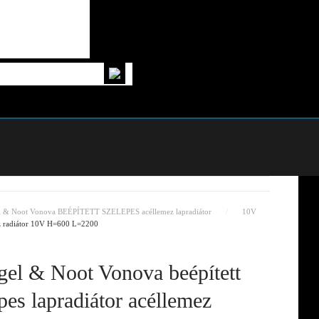
l & Noot Vonova BEÉPÍTETT SZELEPES acéllemez lapradiátor
10V
ez radiátor 10V H=600 L=2200
el & Noot Vonova beépített
pes lapradiátor acéllemez