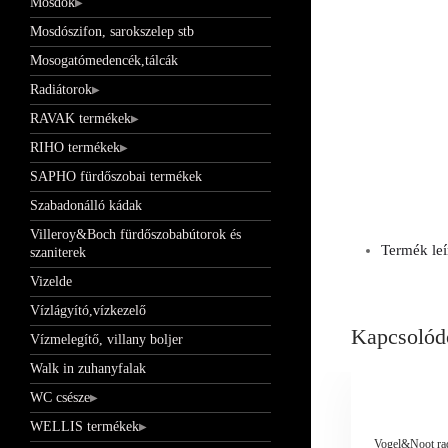
Mosdók
Mosdószifon, sarokszelep stb
Mosogatómedencék,tálcák
Radiátorok
RAVAK termékek
RIHO termékek
SAPHO fürdőszobai termékek
Szabadonálló kádak
Villeroy&Boch fürdőszobabútorok és
Termék leí
szaniterek
Vizelde
Vízlágyító,vízkezelő
Kapcsolód
Vízmelegítő, villany boljer
Walk in zuhanyfalak
WC csésze
WELLIS termékek
Vogel&Noot radi