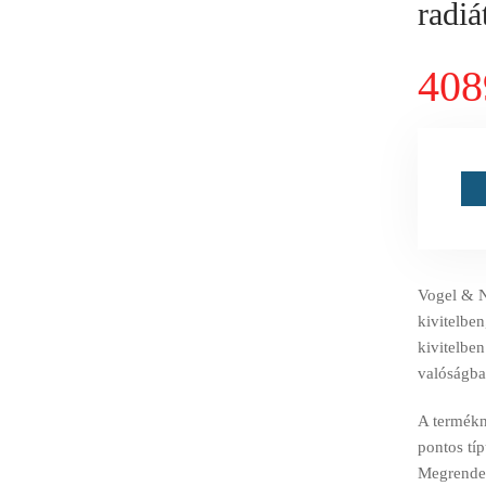
radi
408
Vogel & N
kivitelbe
kivitelben
valóságba
A termékné
pontos tí
Megrendelé