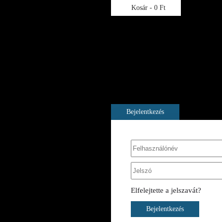
Kosár -
0 Ft
A kosara még üres
Bejelentkezés
Elfelejtette a jelszavát?
Bejelentkezés