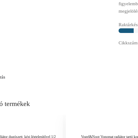
figyelemb
megjelölé
Raktárkész
Cikkszám
rás
ó termékek
átor dugószett, kézi légtelenítővel 1/2
Vogel&Noot Vonomat radiátor tartó ko