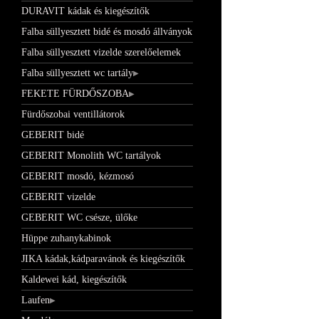
DURAVIT kádak és kiegészítők
Falba süllyesztett bidé és mosdó állványok
Falba süllyesztett vizelde szerelőelemek
Falba süllyesztett wc tartály
FEKETE FÜRDŐSZOBA
Fürdőszobai ventillátorok
GEBERIT bidé
GEBERIT Monolith WC tartályok
GEBERIT mosdó, kézmosó
GEBERIT vizelde
GEBERIT WC csésze, ülőke
Hüppe zuhanykabinok
JIKA kádak,kádparavánok és kiegészítők
Kaldewei kád, kiegészítők
Laufen