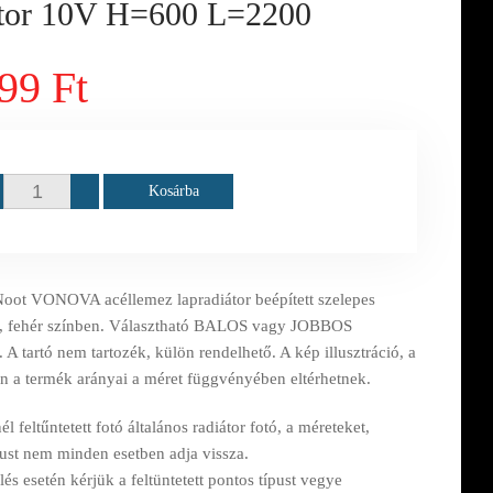
átor 10V H=600 L=2200
99 Ft
Kosárba
oot VONOVA acéllemez lapradiátor beépített szelepes
n, fehér színben. Választható BALOS vagy JOBBOS
. A tartó nem tartozék, külön rendelhető. A kép illusztráció, a
n a termék arányai a méret függvényében eltérhetnek.
l feltűntetett fotó általános radiátor fotó, a méreteket,
pust nem minden esetben adja vissza.
s esetén kérjük a feltüntetett pontos típust vegye