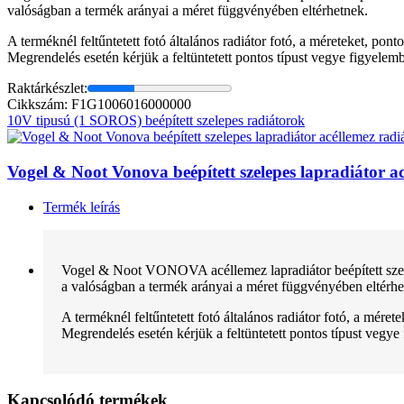
valóságban a termék arányai a méret függvényében eltérhetnek.
A terméknél feltűntetett fotó általános radiátor fotó, a méreteket, pon
Megrendelés esetén kérjük a feltüntetett pontos típust vegye figyelem
Raktárkészlet:
Cikkszám: F1G1006016000000
10V tipusú (1 SOROS) beépített szelepes radiátorok
Vogel & Noot Vonova beépített szelepes lapradiátor
Termék leírás
Vogel & Noot VONOVA acéllemez lapradiátor beépített szele
a valóságban a termék arányai a méret függvényében eltérhe
A terméknél feltűntetett fotó általános radiátor fotó, a mére
Megrendelés esetén kérjük a feltüntetett pontos típust vegye
Kapcsolódó termékek