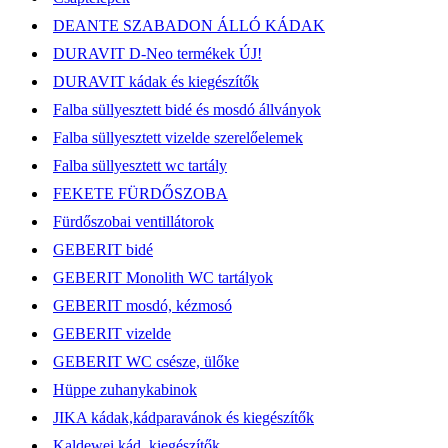
DEANTE SZABADON ÁLLÓ KÁDAK
DURAVIT D-Neo termékek ÚJ!
DURAVIT kádak és kiegészítők
Falba süllyesztett bidé és mosdó állványok
Falba süllyesztett vizelde szerelőelemek
Falba süllyesztett wc tartály
FEKETE FÜRDŐSZOBA
Fürdőszobai ventillátorok
GEBERIT bidé
GEBERIT Monolith WC tartályok
GEBERIT mosdó, kézmosó
GEBERIT vizelde
GEBERIT WC csésze, ülőke
Hüppe zuhanykabinok
JIKA kádak,kádparavánok és kiegészítők
Kaldewei kád, kiegészítők