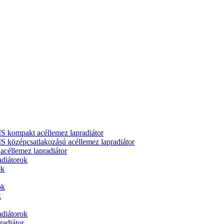
ompakt acéllemez lapradiátor
zépcsatlakozású acéllemez lapradiátor
llemez lapradiátor
adiátorok
ok
ok
k
adiátorok
adiátor