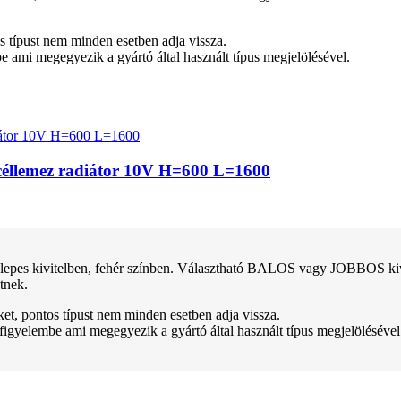
tos típust nem minden esetben adja vissza.
be ami megegyezik a gyártó által használt típus megjelölésével.
 acéllemez radiátor 10V H=600 L=1600
pes kivitelben, fehér színben. Választható BALOS vagy JOBBOS kivitel
tnek.
teket, pontos típust nem minden esetben adja vissza.
 figyelembe ami megegyezik a gyártó által használt típus megjelölésével