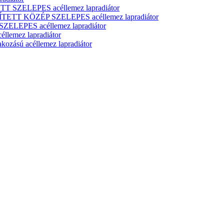
T SZELEPES acéllemez lapradiátor
ÍTETT KÖZÉP SZELEPES acéllemez lapradiátor
ELEPES acéllemez lapradiátor
lemez lapradiátor
zású acéllemez lapradiátor