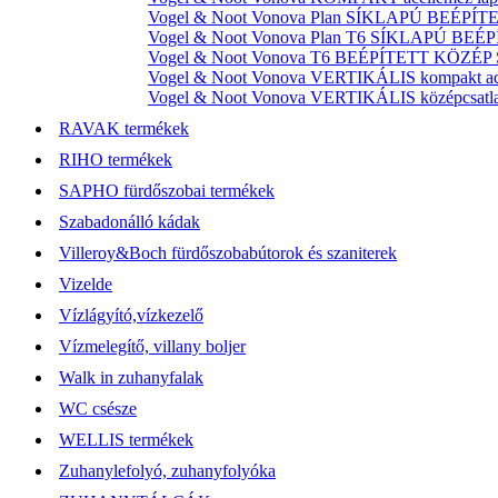
Vogel & Noot Vonova Plan SÍKLAPÚ BEÉPÍTET
Vogel & Noot Vonova Plan T6 SÍKLAPÚ BEÉP
Vogel & Noot Vonova T6 BEÉPÍTETT KÖZÉP SZ
Vogel & Noot Vonova VERTIKÁLIS kompakt acél
Vogel & Noot Vonova VERTIKÁLIS középcsatlako
RAVAK termékek
RIHO termékek
SAPHO fürdőszobai termékek
Szabadonálló kádak
Villeroy&Boch fürdőszobabútorok és szaniterek
Vizelde
Vízlágyító,vízkezelő
Vízmelegítő, villany boljer
Walk in zuhanyfalak
WC csésze
WELLIS termékek
Zuhanylefolyó, zuhanyfolyóka