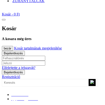
ZUHANYTÁLCÁK
Kosár -
0 Ft
Kosár
A kosara még üres
Kosár tartalmának megjelenítése
bezár
Bejelentkezés
Elfelejtette a jelszavát?
Bejelentkezés
Regisztráció
0670/365-7619
epgepoutlet@gmail.com