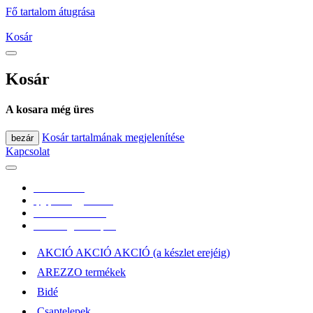
Fő tartalom átugrása
Kosár
Kosár
A kosara még üres
Kosár tartalmának megjelenítése
bezár
Kapcsolat
0670/365-7619
epgepoutlet@gmail.com
Vásárlási információk
Elérhetőség, átvételi pont
AKCIÓ AKCIÓ AKCIÓ (a készlet erejéig)
AREZZO termékek
Bidé
Csaptelepek