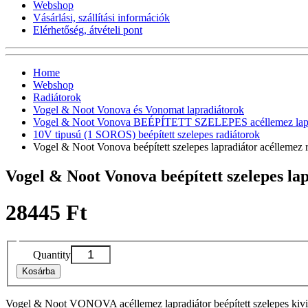
Webshop
Vásárlási, szállítási információk
Elérhetőség, átvételi pont
Home
Webshop
Radiátorok
Vogel & Noot Vonova és Vonomat lapradiátorok
Vogel & Noot Vonova BEÉPÍTETT SZELEPES acéllemez lapr
10V tipusú (1 SOROS) beépített szelepes radiátorok
Vogel & Noot Vonova beépített szelepes lapradiátor acélleme
Vogel & Noot Vonova beépített szelepes l
28445 Ft
Quantity
Kosárba
Vogel & Noot VONOVA acéllemez lapradiátor beépített szelepes kivit