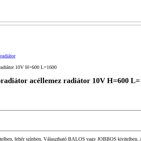
adiátor
z radiátor 10V H=600 L=1600
apradiátor acéllemez radiátor 10V H=600 L
elben, fehér színben. Választható BALOS vagy JOBBOS kivitelben. A ta