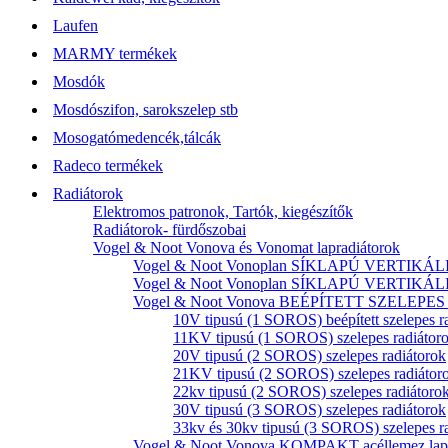
Laufen
MARMY termékek
Mosdók
Mosdószifon, sarokszelep stb
Mosogatómedencék,tálcák
Radeco termékek
Radiátorok
Elektromos patronok, Tartók, kiegészítők
Radiátorok- fürdőszobai
Vogel & Noot Vonova és Vonomat lapradiátorok
Vogel & Noot Vonoplan SÍKLAPÚ VERTIKÁLIS k
Vogel & Noot Vonoplan SÍKLAPÚ VERTIKÁLIS kö
Vogel & Noot Vonova BEÉPÍTETT SZELEPES acé
10V tipusú (1 SOROS) beépített szelepes r
11KV tipusú (1 SOROS) szelepes radiátor
20V tipusú (2 SOROS) szelepes radiátorok
21KV tipusú (2 SOROS) szelepes radiátor
22kv tipusú (2 SOROS) szelepes radiátoro
30V tipusú (3 SOROS) szelepes radiátorok
33kv és 30kv tipusú (3 SOROS) szelepes r
Vogel & Noot Vonova KOMPAKT acéllemez lapr