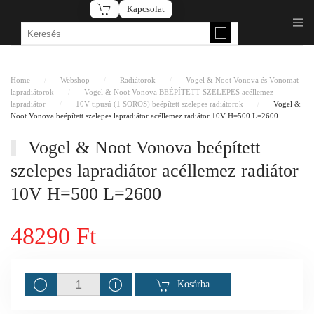
Kapcsolat
Fő tartalom átugrása
Home
Webshop
Radiátorok
Vogel & Noot Vonova és Vonomat
lapradiátorok
Vogel & Noot Vonova BEÉPÍTETT SZELEPES acéllemez
lapradiátor
10V tipusú (1 SOROS) beépített szelepes radiátorok
Vogel &
Noot Vonova beépített szelepes lapradiátor acéllemez radiátor 10V H=500 L=2600
Vogel & Noot Vonova beépített
szelepes lapradiátor acéllemez radiátor
10V H=500 L=2600
48290 Ft
Kosárba