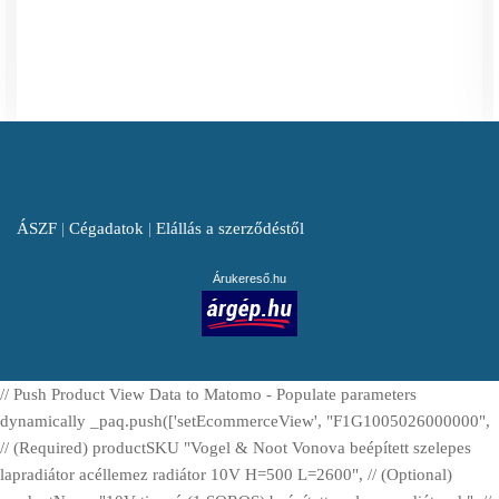
ÁSZF
|
Cégadatok
|
Elállás a szerződéstől
Árukereső.hu
// Push Product View Data to Matomo - Populate parameters
dynamically _paq.push(['setEcommerceView', "F1G1005026000000",
// (Required) productSKU "Vogel & Noot Vonova beépített szelepes
lapradiátor acéllemez radiátor 10V H=500 L=2600", // (Optional)