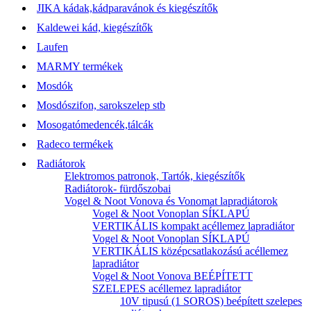
JIKA kádak,kádparavánok és kiegészítők
Kaldewei kád, kiegészítők
Laufen
MARMY termékek
Mosdók
Mosdószifon, sarokszelep stb
Mosogatómedencék,tálcák
Radeco termékek
Radiátorok
Elektromos patronok, Tartók, kiegészítők
Radiátorok- fürdőszobai
Vogel & Noot Vonova és Vonomat lapradiátorok
Vogel & Noot Vonoplan SÍKLAPÚ
VERTIKÁLIS kompakt acéllemez lapradiátor
Vogel & Noot Vonoplan SÍKLAPÚ
VERTIKÁLIS középcsatlakozású acéllemez
lapradiátor
Vogel & Noot Vonova BEÉPÍTETT
SZELEPES acéllemez lapradiátor
10V tipusú (1 SOROS) beépített szelepes