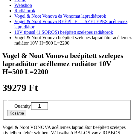
Webshop
Radiátorok
Vogel & Noot Vonova és Vonomat lapradiátorok
Vogel & Noot Vonova BEÉPÍTETT SZELEPES acéllemez
lapradiátor
10V tipusú (1 SOROS) beépített szelepes radiátorok
Vogel & Noot Vonova beépített szelepes lapradiátor acéllemez
radiátor 10V H=500 L=2200
Vogel & Noot Vonova beépített szelepes
lapradiátor acéllemez radiátor 10V
H=500 L=2200
39279 Ft
Quantity
Kosárba
Vogel & Noot VONOVA acéllemez lapradiátor beépített szelepes
kivitelben, fehér színben. Választható BALOS vagy JOBBOS