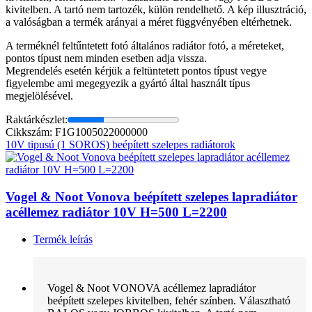
kivitelben. A tartó nem tartozék, külön rendelhető. A kép illusztráció,
a valóságban a termék arányai a méret függvényében eltérhetnek.
A terméknél feltűntetett fotó általános radiátor fotó, a méreteket,
pontos típust nem minden esetben adja vissza.
Megrendelés esetén kérjük a feltüntetett pontos típust vegye
figyelembe ami megegyezik a gyártó által használt típus
megjelölésével.
Raktárkészlet:
Cikkszám: F1G1005022000000
10V tipusú (1 SOROS) beépített szelepes radiátorok
Vogel & Noot Vonova beépített szelepes lapradiátor
acéllemez radiátor 10V H=500 L=2200
Termék leírás
Vogel & Noot VONOVA acéllemez lapradiátor
beépített szelepes kivitelben, fehér színben. Választható