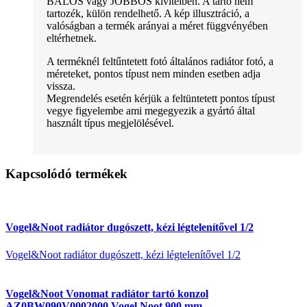
BALOS vagy JOBBOS kivitelben. A tartó nem
tartozék, külön rendelhető. A kép illusztráció, a
valóságban a termék arányai a méret függvényében
eltérhetnek.
A terméknél feltűntetett fotó általános radiátor fotó, a
méreteket, pontos típust nem minden esetben adja
vissza.
Megrendelés esetén kérjük a feltüntetett pontos típust
vegye figyelembe ami megegyezik a gyártó által
használt típus megjelölésével.
Kapcsolódó termékek
Vogel&Noot radiátor dugószett, kézi légtelenítővel 1/2
Vogel&Noot radiátor dugószett, kézi légtelenítővel 1/2
Vogel&Noot Vonomat radiátor tartó konzol
AZ0BW090V0002000 Vogel Noot 900 mm