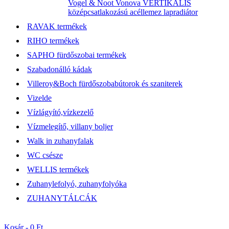
Vogel & Noot Vonova VERTIKÁLIS
középcsatlakozású acéllemez lapradiátor
RAVAK termékek
RIHO termékek
SAPHO fürdőszobai termékek
Szabadonálló kádak
Villeroy&Boch fürdőszobabútorok és szaniterek
Vizelde
Vízlágyító,vízkezelő
Vízmelegítő, villany boljer
Walk in zuhanyfalak
WC csésze
WELLIS termékek
Zuhanylefolyó, zuhanyfolyóka
ZUHANYTÁLCÁK
Kosár -
0 Ft