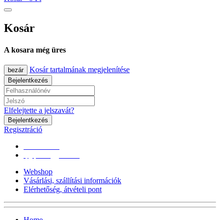
Kosár
A kosara még üres
Kosár tartalmának megjelenítése
bezár
Bejelentkezés
Elfelejtette a jelszavát?
Bejelentkezés
Regisztráció
0670/365-7619
epgepoutlet@gmail.com
Webshop
Vásárlási, szállítási információk
Elérhetőség, átvételi pont
Home