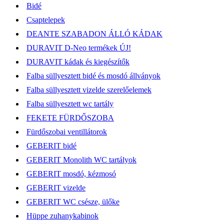
Bidé
Csaptelepek
DEANTE SZABADON ÁLLÓ KÁDAK
DURAVIT D-Neo termékek ÚJ!
DURAVIT kádak és kiegészítők
Falba süllyesztett bidé és mosdó állványok
Falba süllyesztett vizelde szerelőelemek
Falba süllyesztett wc tartály
FEKETE FÜRDŐSZOBA
Fürdőszobai ventillátorok
GEBERIT bidé
GEBERIT Monolith WC tartályok
GEBERIT mosdó, kézmosó
GEBERIT vizelde
GEBERIT WC csésze, ülőke
Hüppe zuhanykabinok