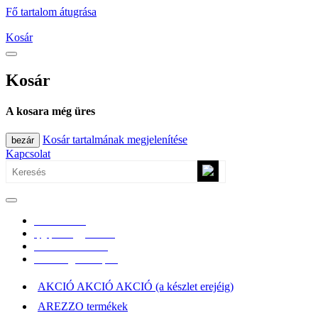
Fő tartalom átugrása
Kosár
Kosár
A kosara még üres
Kosár tartalmának megjelenítése
bezár
Kapcsolat
0670/365-7619
epgepoutlet@gmail.com
Vásárlási információk
Elérhetőség, átvételi pont
AKCIÓ AKCIÓ AKCIÓ (a készlet erejéig)
AREZZO termékek