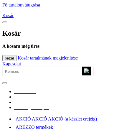
Fő tartalom átugrása
Kosár
Kosár
A kosara még üres
Kosár tartalmának megjelenítése
bezár
Kapcsolat
0670/365-7619
epgepoutlet@gmail.com
Vásárlási információk
Elérhetőség, átvételi pont
AKCIÓ AKCIÓ AKCIÓ (a készlet erejéig)
AREZZO termékek