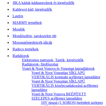
JIKA kádak,kádparavánok és kiegészítők
Kaldewei kád, kiegészítők
Laufen
MARMY termékek
Mosdók
Mosdószifon, sarokszelep stb
Mosogatómedencék,tálcák
Radeco termékek
Radiátorok
Elektromos patronok, Tartók, kiegészítők
Radiátorok- fürdőszobai
Vogel & Noot Vonova és Vonomat lapradiátorok
Vogel & Noot Vonoplan SÍKLAPÚ
VERTIKÁLIS kompakt acéllemez lapradiátor
Vogel & Noot Vonoplan SÍKLAPÚ
VERTIKÁLIS középcsatlakozású acéllemez
lapradiátor
Vogel & Noot Vonova BEÉPÍTETT
SZELEPES acéllemez lapradiátor
10V tipusú (1 SOROS) beépített szelepes