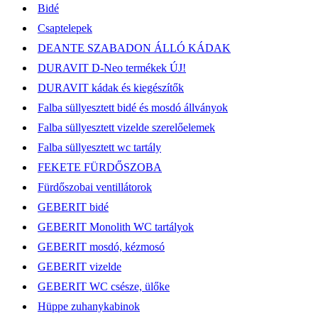
Bidé
Csaptelepek
DEANTE SZABADON ÁLLÓ KÁDAK
DURAVIT D-Neo termékek ÚJ!
DURAVIT kádak és kiegészítők
Falba süllyesztett bidé és mosdó állványok
Falba süllyesztett vizelde szerelőelemek
Falba süllyesztett wc tartály
FEKETE FÜRDŐSZOBA
Fürdőszobai ventillátorok
GEBERIT bidé
GEBERIT Monolith WC tartályok
GEBERIT mosdó, kézmosó
GEBERIT vizelde
GEBERIT WC csésze, ülőke
Hüppe zuhanykabinok