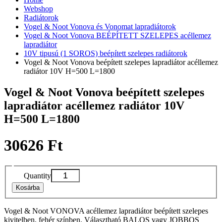
Webshop
Radiátorok
Vogel & Noot Vonova és Vonomat lapradiátorok
Vogel & Noot Vonova BEÉPÍTETT SZELEPES acéllemez
lapradiátor
10V tipusú (1 SOROS) beépített szelepes radiátorok
Vogel & Noot Vonova beépített szelepes lapradiátor acéllemez
radiátor 10V H=500 L=1800
Vogel & Noot Vonova beépített szelepes
lapradiátor acéllemez radiátor 10V
H=500 L=1800
30626 Ft
Quantity
Kosárba
Vogel & Noot VONOVA acéllemez lapradiátor beépített szelepes
kivitelben, fehér színben. Választható BALOS vagy JOBBOS