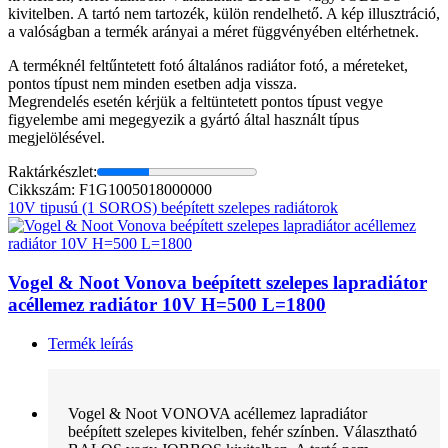
kivitelben. A tartó nem tartozék, külön rendelhető. A kép illusztráció,
a valóságban a termék arányai a méret függvényében eltérhetnek.
A terméknél feltűntetett fotó általános radiátor fotó, a méreteket,
pontos típust nem minden esetben adja vissza.
Megrendelés esetén kérjük a feltüntetett pontos típust vegye
figyelembe ami megegyezik a gyártó által használt típus
megjelölésével.
Raktárkészlet:
Cikkszám: F1G1005018000000
10V tipusú (1 SOROS) beépített szelepes radiátorok
Vogel & Noot Vonova beépített szelepes lapradiátor
acéllemez radiátor 10V H=500 L=1800
Termék leírás
Vogel & Noot VONOVA acéllemez lapradiátor
beépített szelepes kivitelben, fehér színben. Választható