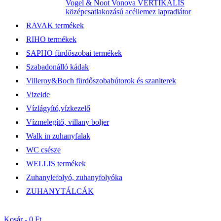
Vogel & Noot Vonova VERTIKÁLIS
középcsatlakozású acéllemez lapradiátor
RAVAK termékek
RIHO termékek
SAPHO fürdőszobai termékek
Szabadonálló kádak
Villeroy&Boch fürdőszobabútorok és szaniterek
Vizelde
Vízlágyító,vízkezelő
Vízmelegítő, villany boljer
Walk in zuhanyfalak
WC csésze
WELLIS termékek
Zuhanylefolyó, zuhanyfolyóka
ZUHANYTÁLCÁK
Kosár -
0 Ft