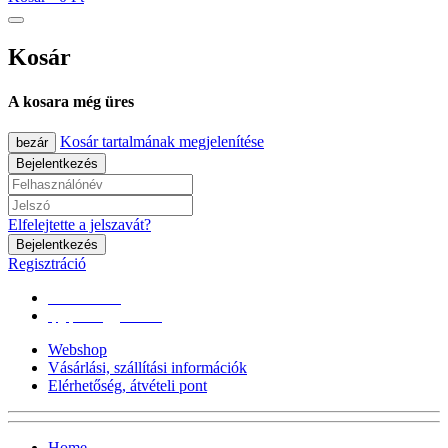
Kosár
A kosara még üres
Kosár tartalmának megjelenítése
bezár
Bejelentkezés
Elfelejtette a jelszavát?
Bejelentkezés
Regisztráció
0670/365-7619
epgepoutlet@gmail.com
Webshop
Vásárlási, szállítási információk
Elérhetőség, átvételi pont
Home