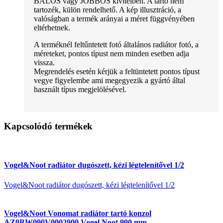
BALOS vagy JOBBOS kivitelben. A tartó nem
tartozék, külön rendelhető. A kép illusztráció, a
valóságban a termék arányai a méret függvényében
eltérhetnek.
A terméknél feltűntetett fotó általános radiátor fotó, a
méreteket, pontos típust nem minden esetben adja
vissza.
Megrendelés esetén kérjük a feltüntetett pontos típust
vegye figyelembe ami megegyezik a gyártó által
használt típus megjelölésével.
Kapcsolódó termékek
Vogel&Noot radiátor dugószett, kézi légtelenítővel 1/2
Vogel&Noot radiátor dugószett, kézi légtelenítővel 1/2
Vogel&Noot Vonomat radiátor tartó konzol
AZ0BW090V0002000 Vogel Noot 900 mm