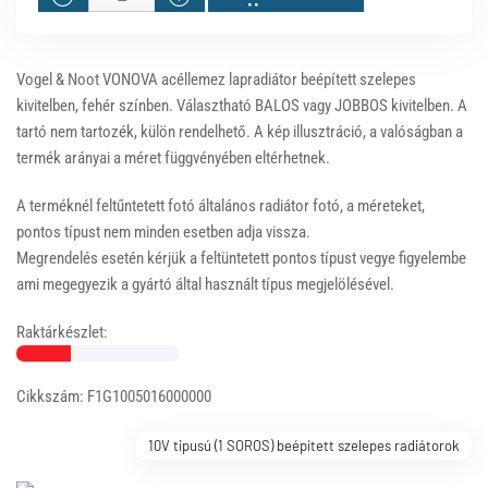
Vogel & Noot VONOVA acéllemez lapradiátor beépített szelepes
kivitelben, fehér színben. Választható BALOS vagy JOBBOS kivitelben. A
tartó nem tartozék, külön rendelhető. A kép illusztráció, a valóságban a
termék arányai a méret függvényében eltérhetnek.
A terméknél feltűntetett fotó általános radiátor fotó, a méreteket,
pontos típust nem minden esetben adja vissza.
Megrendelés esetén kérjük a feltüntetett pontos típust vegye figyelembe
ami megegyezik a gyártó által használt típus megjelölésével.
Raktárkészlet:
Cikkszám: F1G1005016000000
10V tipusú (1 SOROS) beépített szelepes radiátorok