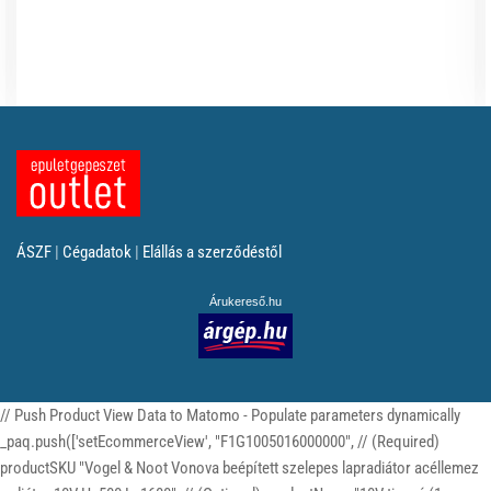
ÁSZF
|
Cégadatok
|
Elállás a szerződéstől
Árukereső.hu
// Push Product View Data to Matomo - Populate parameters dynamically
_paq.push(['setEcommerceView', "F1G1005016000000", // (Required)
productSKU "Vogel & Noot Vonova beépített szelepes lapradiátor acéllemez