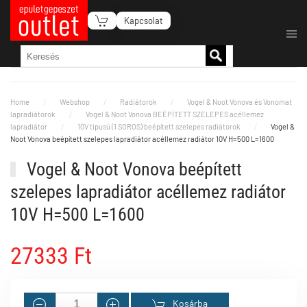
Kapcsolat
Fő tartalom átugrása
Home
Webshop
Radiátorok
Vogel & Noot Vonova és Vonomat
lapradiátorok
Vogel & Noot Vonova BEÉPÍTETT SZELEPES acéllemez
lapradiátor
10V tipusú (1 SOROS) beépített szelepes radiátorok
Vogel &
Noot Vonova beépített szelepes lapradiátor acéllemez radiátor 10V H=500 L=1600
Vogel & Noot Vonova beépített
szelepes lapradiátor acéllemez radiátor
10V H=500 L=1600
27333 Ft
Kosárba