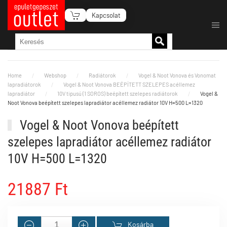
Kapcsolat
Fő tartalom átugrása
Home
Webshop
Radiátorok
Vogel & Noot Vonova és Vonomat
lapradiátorok
Vogel & Noot Vonova BEÉPÍTETT SZELEPES acéllemez
lapradiátor
10V tipusú (1 SOROS) beépített szelepes radiátorok
Vogel &
Noot Vonova beépített szelepes lapradiátor acéllemez radiátor 10V H=500 L=1320
Vogel & Noot Vonova beépített
szelepes lapradiátor acéllemez radiátor
10V H=500 L=1320
21887 Ft
Kosárba