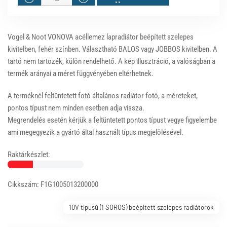
Vogel & Noot VONOVA acéllemez lapradiátor beépített szelepes
kivitelben, fehér színben. Választható BALOS vagy JOBBOS kivitelben. A
tartó nem tartozék, külön rendelhető. A kép illusztráció, a valóságban a
termék arányai a méret függvényében eltérhetnek.
A terméknél feltűntetett fotó általános radiátor fotó, a méreteket,
pontos típust nem minden esetben adja vissza.
Megrendelés esetén kérjük a feltüntetett pontos típust vegye figyelembe
ami megegyezik a gyártó által használt típus megjelölésével.
Raktárkészlet:
Cikkszám: F1G1005013200000
10V tipusú (1 SOROS) beépített szelepes radiátorok