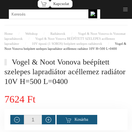
Kapcsolat
Fő tartalom átugrása
Home
Webshop
Radiátorok
Vogel & Noot Vonova és Vonomat
lapradiátorok
Vogel & Noot Vonova BEÉPÍTETT SZELEPES acéllemez
lapradiátor
10V tipusú (1 SOROS) beépített szelepes radiátorok
Vogel &
Noot Vonova beépített szelepes lapradiátor acéllemez radiátor 10V H=500 L=0400
Vogel & Noot Vonova beépített
szelepes lapradiátor acéllemez radiátor
10V H=500 L=0400
7624 Ft
Kosárba