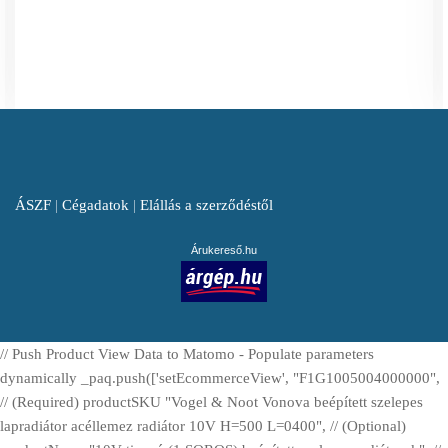
ÁSZF
|
Cégadatok
|
Elállás a szerződéstől
Árukereső.hu
// Push Product View Data to Matomo - Populate parameters
dynamically _paq.push(['setEcommerceView', "F1G1005004000000",
// (Required) productSKU "Vogel & Noot Vonova beépített szelepes
lapradiátor acéllemez radiátor 10V H=500 L=0400", // (Optional)