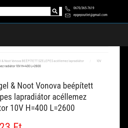
0670/365-7619
epgepoutlet@gmail.com
l & Noot Vonova BEÉPÍTETT SZELEPES acéllemez lapradiátor
10V
mez radiátor 10V H=400 L=2600
el & Noot Vonova beépített
pes lapradiátor acéllemez
átor 10V H=400 L=2600
23 Ft