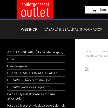
Kosá
Fő tartalom átugrása
WEBSHOP
VÁSÁRLÁSI, SZÁLLÍTÁSI INFORMÁCIÓK
Home
Webs
AKCIÓ AKCIÓ AKCIÓ (a készlet erejéig)
tipusú (1 SOROS) beé
Bidé
Csaptelepek
DEANTE SZABADON ÁLLÓ KÁDAK
DURAVIT D-Neo termékek ÚJ!
DURAVIT kádak és kiegészítők
Falba süllyesztett bidé és mosdó
állványok
Falba süllyesztett vizelde szerelőelemek