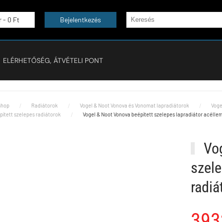
r -
0 Ft
Bejelentkezés
ELÉRHETŐSÉG, ÁTVÉTELI PONT
hop
Radiátorok
Vogel & Noot Vonova és Vonomat lapradiátorok
Voge
pített szelepes radiátorok
Vogel & Noot Vonova beépített szelepes lapradiátor acélle
Vog
szele
radi
393