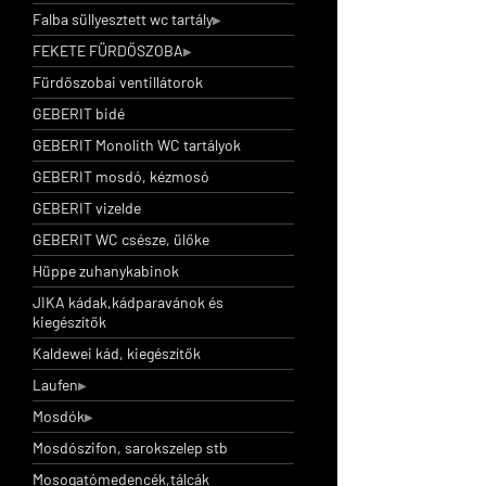
Falba süllyesztett wc tartály
FEKETE FÜRDŐSZOBA
Fürdőszobai ventillátorok
GEBERIT bidé
GEBERIT Monolith WC tartályok
GEBERIT mosdó, kézmosó
GEBERIT vizelde
GEBERIT WC csésze, ülőke
Hüppe zuhanykabinok
JIKA kádak,kádparavánok és
kiegészítők
Kaldewei kád, kiegészítők
Laufen
Mosdók
Mosdószifon, sarokszelep stb
Mosogatómedencék,tálcák