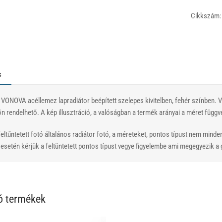
Cikkszám:
s
 VONOVA acéllemez lapradiátor beépített szelepes kivitelben, fehér színben.
ön rendelhető. A kép illusztráció, a valóságban a termék arányai a méret függ
eltűntetett fotó általános radiátor fotó, a méreteket, pontos típust nem minde
setén kérjük a feltüntetett pontos típust vegye figyelembe ami megegyezik a g
ó termékek