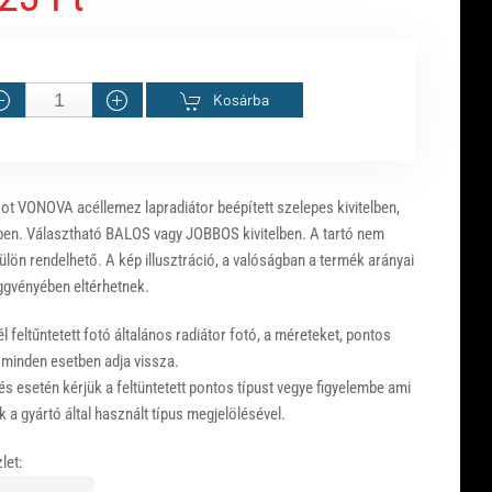
Kosárba
ot VONOVA acéllemez lapradiátor beépített szelepes kivitelben,
ben. Választható BALOS vagy JOBBOS kivitelben. A tartó nem
ülön rendelhető. A kép illusztráció, a valóságban a termék arányai
ggvényében eltérhetnek.
 feltűntetett fotó általános radiátor fotó, a méreteket, pontos
 minden esetben adja vissza.
s esetén kérjük a feltüntetett pontos típust vegye figyelembe ami
 a gyártó által használt típus megjelölésével.
let: