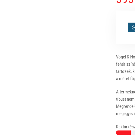
Vogel & No
fehér szín
tartozék, k
a méret fü
A terméknél
típust nem
Megrendelé
megegyezik
Raktárkész