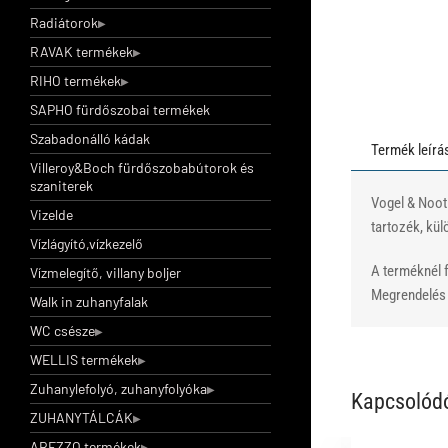
Radiátorok
RAVAK termékek
RIHO termékek
SAPHO fürdőszobai termékek
Szabadonálló kádak
Termék leírá
Villeroy&Boch fürdőszobabútorok és
szaniterek
Vogel & Noot
Vizelde
tartozék, kül
Vízlágyító,vízkezelő
A terméknél f
Vízmelegítő, villany boljer
Megrendelés e
Walk in zuhanyfalak
WC csésze
WELLIS termékek
Zuhanylefolyó, zuhanyfolyóka
Kapcsolód
ZUHANYTÁLCÁK
AREZZO termékek