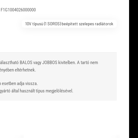
 F1G1004026000000
10V tipusú (1 SOROS) beépített szelepes radiátorok
 Választható BALOS vagy JOBBOS kivitelben. A tartó nem
vényében eltérhetnek.
n esetben adja vissza.
yártó által használt típus megjelölésével.