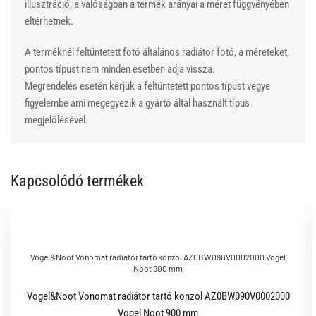
illusztráció, a valóságban a termék arányai a méret függvényében
eltérhetnek.
A terméknél feltűntetett fotó általános radiátor fotó, a méreteket,
pontos típust nem minden esetben adja vissza.
Megrendelés esetén kérjük a feltüntetett pontos típust vegye
figyelembe ami megegyezik a gyártó által használt típus
megjelölésével.
Kapcsolódó termékek
Vogel&Noot Vonomat radiátor tartó konzol AZ0BW090V0002000 Vogel
Noot 900 mm
Vogel&Noot Vonomat radiátor tartó konzol AZ0BW090V0002000
Vogel Noot 900 mm