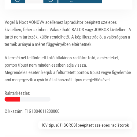
Vogel & Noot VONOVA acéllemez lapradiátor beépített szelepes
kivitelben, fehér színben. Választható BALOS vagy JOBBOS kivitelben. A
tartó nem tartozék, külön rendelhető. A kép illusztráció, a valóságban a
termék arányai a méret függvényében eltérhetnek.
A terméknél feltűntetett fotó általános radiátor fotó, a méreteket,
pontos típust nem minden esetben adja vissza.
Megrendelés esetén kérjük a feltüntetett pontos típust vegye figyelembe
ami megegyezik a gyártó által használt típus megjelölésével.
Raktárkészlet:
Cikkszám: F1G1004011200000
10V tipusú (1 SOROS) beépített szelepes radiátorok