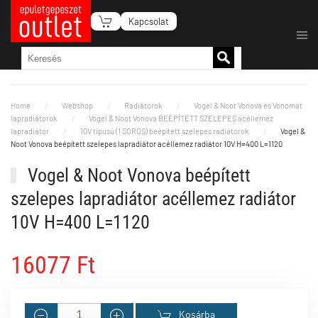
Kapcsolat
Fő tartalom átugrása
Home
Webshop
Radiátorok
Vogel & Noot Vonova és Vonomat
lapradiátorok
Vogel & Noot Vonova BEÉPÍTETT SZELEPES acéllemez
lapradiátor
10V tipusú (1 SOROS) beépített szelepes radiátorok
Vogel &
Noot Vonova beépített szelepes lapradiátor acéllemez radiátor 10V H=400 L=1120
Vogel & Noot Vonova beépített
szelepes lapradiátor acéllemez radiátor
10V H=400 L=1120
16077 Ft
Kosárba