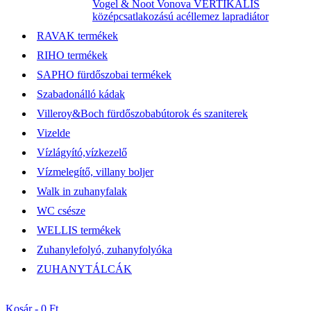
Vogel & Noot Vonova VERTIKÁLIS
középcsatlakozású acéllemez lapradiátor
RAVAK termékek
RIHO termékek
SAPHO fürdőszobai termékek
Szabadonálló kádak
Villeroy&Boch fürdőszobabútorok és szaniterek
Vizelde
Vízlágyító,vízkezelő
Vízmelegítő, villany boljer
Walk in zuhanyfalak
WC csésze
WELLIS termékek
Zuhanylefolyó, zuhanyfolyóka
ZUHANYTÁLCÁK
Kosár -
0 Ft