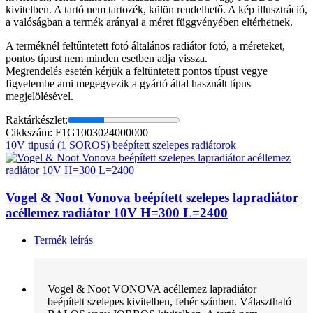
kivitelben. A tartó nem tartozék, külön rendelhető. A kép illusztráció,
a valóságban a termék arányai a méret függvényében eltérhetnek.
A terméknél feltűntetett fotó általános radiátor fotó, a méreteket,
pontos típust nem minden esetben adja vissza.
Megrendelés esetén kérjük a feltüntetett pontos típust vegye
figyelembe ami megegyezik a gyártó által használt típus
megjelölésével.
Raktárkészlet:
Cikkszám: F1G1003024000000
10V tipusú (1 SOROS) beépített szelepes radiátorok
Vogel & Noot Vonova beépített szelepes lapradiátor
acéllemez radiátor 10V H=300 L=2400
Termék leírás
Vogel & Noot VONOVA acéllemez lapradiátor
beépített szelepes kivitelben, fehér színben. Választható