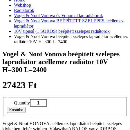
Webshop
Radiátorok
Vogel & Noot Vonova és Vonomat lapradiátorok
Vogel & Noot Vonova BEÉPÍTETT SZELEPES acéllemez
lapradiátor
10V tipusú (1 SOROS) beépített szelepes radiátorok
Vogel & Noot Vonova beépített szelepes lapradiátor acéllemez
radiátor 10V H=300 L=2400
Vogel & Noot Vonova beépített szelepes
lapradiátor acéllemez radiátor 10V
H=300 L=2400
27423 Ft
Quantity
Kosárba
Vogel & Noot VONOVA acéllemez lapradiátor beépített szelepes
kivitelben, fehér színben. Választható BALOS vagy JOBBOS