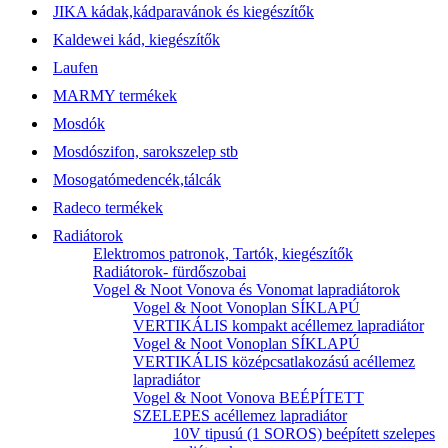
JIKA kádak,kádparavánok és kiegészítők
Kaldewei kád, kiegészítők
Laufen
MARMY termékek
Mosdók
Mosdószifon, sarokszelep stb
Mosogatómedencék,tálcák
Radeco termékek
Radiátorok
Elektromos patronok, Tartók, kiegészítők
Radiátorok- fürdőszobai
Vogel & Noot Vonova és Vonomat lapradiátorok
Vogel & Noot Vonoplan SÍKLAPÚ
VERTIKÁLIS kompakt acéllemez lapradiátor
Vogel & Noot Vonoplan SÍKLAPÚ
VERTIKÁLIS középcsatlakozású acéllemez
lapradiátor
Vogel & Noot Vonova BEÉPÍTETT
SZELEPES acéllemez lapradiátor
10V tipusú (1 SOROS) beépített szelepes