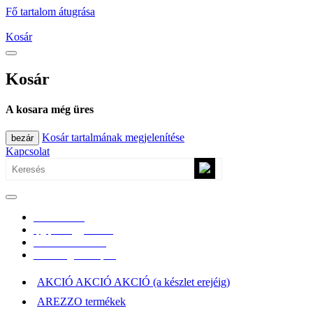
Fő tartalom átugrása
Kosár
Kosár
A kosara még üres
Kosár tartalmának megjelenítése
bezár
Kapcsolat
0670/365-7619
epgepoutlet@gmail.com
Vásárlási információk
Elérhetőség, átvételi pont
AKCIÓ AKCIÓ AKCIÓ (a készlet erejéig)
AREZZO termékek