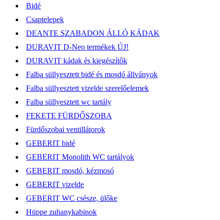
Bidé
Csaptelepek
DEANTE SZABADON ÁLLÓ KÁDAK
DURAVIT D-Neo termékek ÚJ!
DURAVIT kádak és kiegészítők
Falba süllyesztett bidé és mosdó állványok
Falba süllyesztett vizelde szerelőelemek
Falba süllyesztett wc tartály
FEKETE FÜRDŐSZOBA
Fürdőszobai ventillátorok
GEBERIT bidé
GEBERIT Monolith WC tartályok
GEBERIT mosdó, kézmosó
GEBERIT vizelde
GEBERIT WC csésze, ülőke
Hüppe zuhanykabinok