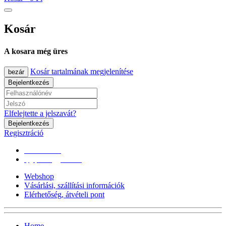
Kosár
A kosara még üres
Kosár tartalmának megjelenítése
bezár
Bejelentkezés
Elfelejtette a jelszavát?
Bejelentkezés
Regisztráció
0670/365-7619
epgepoutlet@gmail.com
Webshop
Vásárlási, szállítási információk
Elérhetőség, átvételi pont
Home