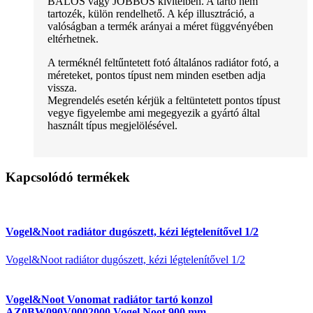
BALOS vagy JOBBOS kivitelben. A tartó nem
tartozék, külön rendelhető. A kép illusztráció, a
valóságban a termék arányai a méret függvényében
eltérhetnek.
A terméknél feltűntetett fotó általános radiátor fotó, a
méreteket, pontos típust nem minden esetben adja
vissza.
Megrendelés esetén kérjük a feltüntetett pontos típust
vegye figyelembe ami megegyezik a gyártó által
használt típus megjelölésével.
Kapcsolódó termékek
Vogel&Noot radiátor dugószett, kézi légtelenítővel 1/2
Vogel&Noot radiátor dugószett, kézi légtelenítővel 1/2
Vogel&Noot Vonomat radiátor tartó konzol
AZ0BW090V0002000 Vogel Noot 900 mm